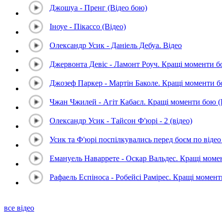
Джошуа - Пренг (Відео бою)
Іноуе - Пікассо (Відео)
Олександр Усик - Даніель Дебуа. Відео
Джервонта Девіс - Ламонт Роуч. Кращі моменти 
Джозеф Паркер - Мартін Баколе. Кращі моменти 
Чжан Чжилей - Агіт Кабаєл. Кращі моменти бою 
Олександр Усик - Тайсон Ф'юрі - 2 (відео)
Усик та Ф'юрі поспілкувались перед боєм по відео 
Емануель Наваррете - Оскар Вальдес. Кращі мом
Рафаель Еспіноса - Робейсі Рамірес. Кращі момен
все відео