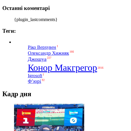
Останні коментарі
{plugin_lastcomments}
Теги:
1
Ріко Верхувен
Олександр Хижняк
166
Джошуа
227
Конор Макгрегор
2016
1
Igrosoft
Ф’юрі
92
Кадр дня