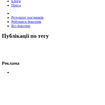
Блоги
Преса
Результат поєдинків
Рейтинги боксерів
Всі боксери
Публікації по тегу
Новини по О'Меллі
Реклама