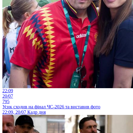
22:09
20/07
795
Усик сходив на фінал ЧС-2026 та виставив фото
22:09, 20/07
Кадр дня