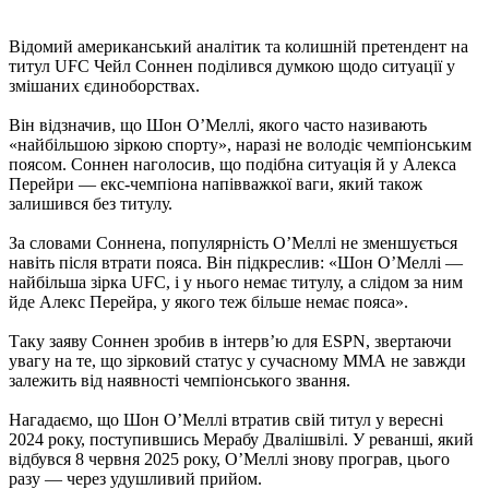
Відомий американський аналітик та колишній претендент на
титул UFC Чейл Соннен поділився думкою щодо ситуації у
змішаних єдиноборствах.
Він відзначив, що Шон О’Меллі, якого часто називають
«найбільшою зіркою спорту», наразі не володіє чемпіонським
поясом. Соннен наголосив, що подібна ситуація й у Алекса
Перейри — екс-чемпіона напівважкої ваги, який також
залишився без титулу.
За словами Соннена, популярність О’Меллі не зменшується
навіть після втрати пояса. Він підкреслив: «Шон О’Меллі —
найбільша зірка UFC, і у нього немає титулу, а слідом за ним
йде Алекс Перейра, у якого теж більше немає пояса».
Таку заяву Соннен зробив в інтерв’ю для ESPN, звертаючи
увагу на те, що зірковий статус у сучасному ММА не завжди
залежить від наявності чемпіонського звання.
Нагадаємо, що Шон О’Меллі втратив свій титул у вересні
2024 року, поступившись Мерабу Двалішвілі. У реванші, який
відбувся 8 червня 2025 року, О’Меллі знову програв, цього
разу — через удушливий прийом.