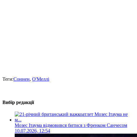
Теги:
Соннен
,
О'Меллі
Вибір редакції
Мозес Ітаума відмовився битися з Френком Санчесом
10.07.2026, 12:54