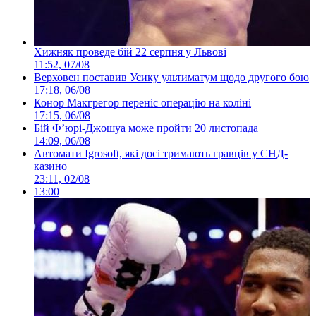
Хижняк проведе бій 22 серпня у Львові
11:52, 07/08
Верховен поставив Усику ультиматум щодо другого бою
17:18, 06/08
Конор Макгрегор переніс операцію на коліні
17:15, 06/08
Бій Ф’юрі-Джошуа може пройти 20 листопада
14:09, 06/08
Автомати Igrosoft, які досі тримають гравців у СНД-
казино
23:11, 02/08
13:00