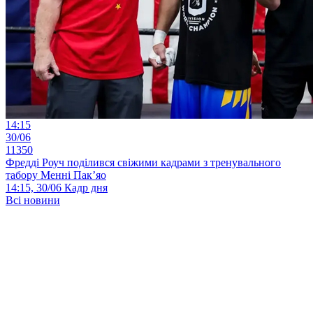
14:15
30/06
11350
Фредді Роуч поділився свіжими кадрами з тренувального
табору Менні Пак’яо
14:15, 30/06
Кадр дня
Всі новини