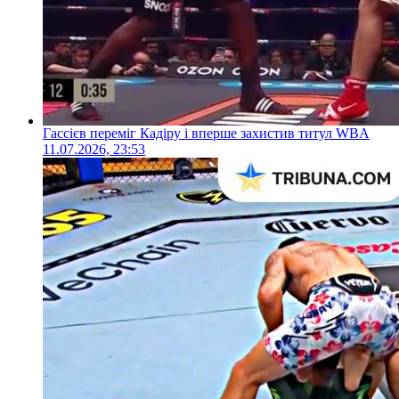
Гассієв переміг Кадіру і вперше захистив титул WBA
11.07.2026, 23:53