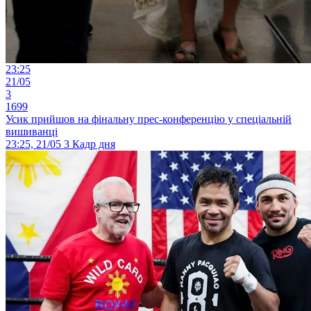
23:25
21/05
3
1699
Усик прийшов на фінальну прес-конференцію у спеціальній
вишиванці
23:25, 21/05
3
Кадр дня