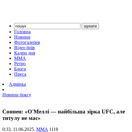
Головна
Новини
Фотогалерея
Відео боїв
Кадри дня
ММА
Ретро
Блоги
Преса
Адмінка
Новини боксу
Соннен: «О'Меллі — найбільша зірка UFC, але
титулу не має»
0:33,
11.06.2025.
ММА
1118