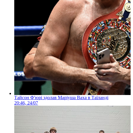
Тайсон Ф'юрі здолав Маріуша Ваха в Таїланді
20:46, 24/07