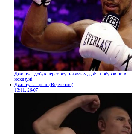
Джошуа здобув перемогу нокаутом, двічі побувавши в
нокдауні
Джошуа - Пренг (Відео бою)
13:11, 26/07