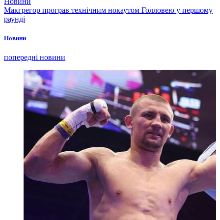
Новини
Макгрегор програв технічним нокаутом Голловею у першому
раунді
Новини
попередні новини