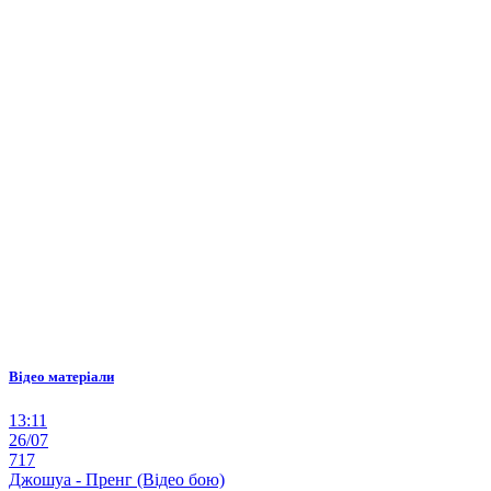
Відео матеріали
13:11
26/07
717
Джошуа - Пренг (Відео бою)