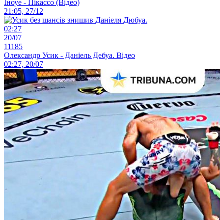
Іноуе - Пікассо (Відео)
21:05, 27/12
02:27
20/07
11185
Олександр Усик - Даніель Дебуа. Відео
02:27, 20/07