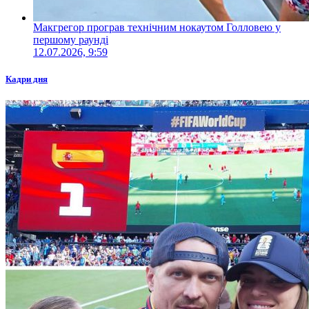
Макгрегор програв технічним нокаутом Голловею у
першому раунді
12.07.2026, 9:59
Кадри дня