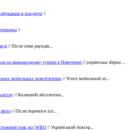
побувавши в нокдауні
//
уперника
//
анді
// Після семи раундів...
ила на міжнародному турнірі в Німеччині
// українська збірна ...
нных мобильных развлечениях
// Успех мобильной иг...
кар'єру
// Колишній абсолютни...
в фото
// Після перемоги ісп...
рестижний пояс від WBO
// Український боксер...