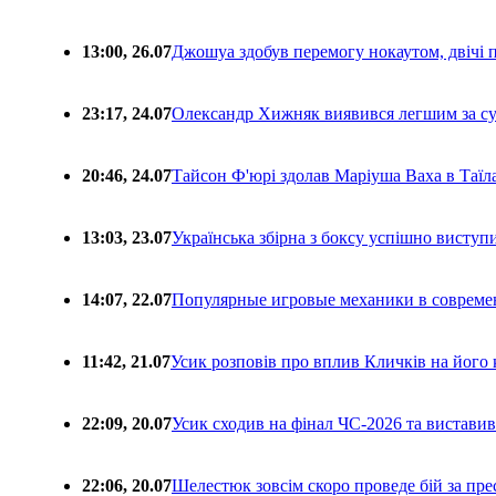
13:00, 26.07
Джошуа здобув перемогу нокаутом, двічі 
23:17, 24.07
Олександр Хижняк виявився легшим за с
20:46, 24.07
Тайсон Ф'юрі здолав Маріуша Ваха в Таїл
13:03, 23.07
Українська збірна з боксу успішно виступ
14:07, 22.07
Популярные игровые механики в совреме
11:42, 21.07
Усик розповів про вплив Кличків на його 
22:09, 20.07
Усик сходив на фінал ЧС-2026 та вистави
22:06, 20.07
Шелестюк зовсім скоро проведе бій за п