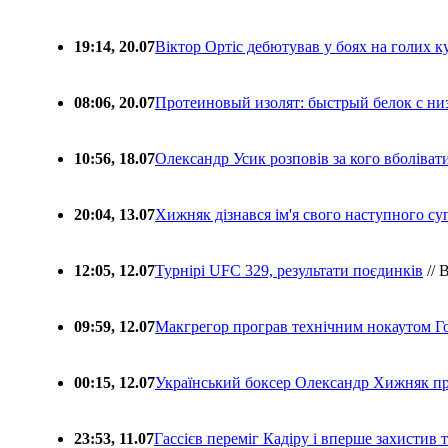
19:14, 20.07
Віктор Ортіс дебютував у боях на голих 
08:06, 20.07
Протеиновый изолят: быстрый белок с ни
10:56, 18.07
Олександр Усик розповів за кого вболіва
20:04, 13.07
Хижняк дізнався ім'я свого наступного с
12:05, 12.07
Турнірі UFC 329, результати поєдинків
// 
09:59, 12.07
Макгрегор програв технічним нокаутом Г
00:15, 12.07
Український боксер Олександр Хижняк пр
23:53, 11.07
Гассієв переміг Кадіру і вперше захистив