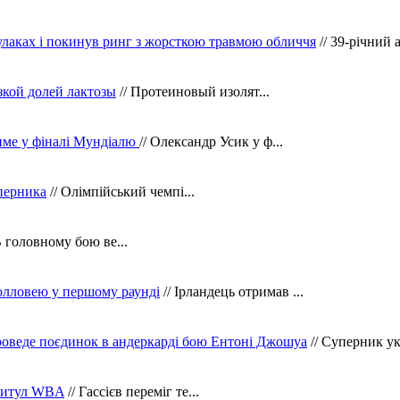
кулаках і покинув ринг з жорсткою травмою обличчя
// 39-річний 
зкой долей лактозы
// Протеиновый изолят...
тиме у фіналі Мундіалю
// Олександр Усик у ф...
уперника
// Олімпійський чемпі...
В головному бою ве...
олловею у першому раунді
// Ірландець отримав ...
оведе поєдинок в андеркарді бою Ентоні Джошуа
// Суперник укр
 титул WBA
// Гассієв переміг те...