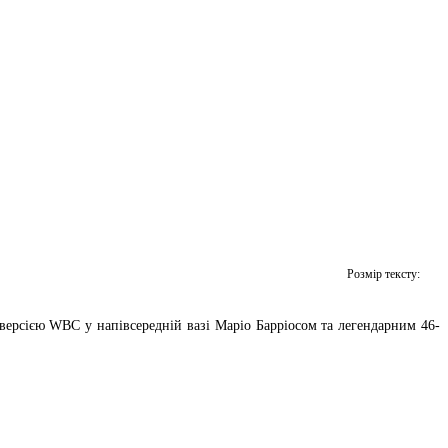
Розмір тексту:
ерсією WBC у напівсередній вазі Маріо Барріосом та легендарним 46-