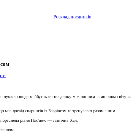
Розклад поєдинків
осом
ати
оєю думкою щодо майбутнього поєдинку між чинним чемпіоном світу за в
що мав досвід спарингів із Барріосом та тренувався разом з ним.
 спортсмена рівня Пак’яо», — зазначив Хан.
уванням.