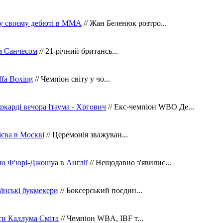
 у своєму дебюті в ММА
// Жан Беленюк розтро...
м Санчесом
// 21-річний британсь...
fa Boxing
// Чемпіон світу у чо...
ркарді вечора Ітаума - Хргович
// Екс-чемпіон WBO Де...
сієва в Москві
// Церемонія зважуван...
ю Ф'юрі-Джошуа в Англії
// Нещодавно з'явилис...
їнські букмекери
// Боксерський поєдин...
ти Каллума Сміта
// Чемпіон WBA, IBF т...