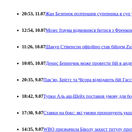
20:53, 11.07
Жан Беленюк розтрощив суперника в суп
12:54, 10.07
Мозес Ітаума відмовився битися з Френко
11:26, 10.07
Шакур Стівенсон офіційно став бійцем Zuf
10:05, 10.07
Денис Беринчик може провести бій в анде
20:35, 9.07
Пакʼяо, Бріггс та Чісора відвідають бій Гас
18:42, 9.07
Турки Аль аш-Шейх поставив умову для бо
17:30, 9.07
Ставки на бокс: які умови пропонують укра
14:35, 9.07
WBO призначила Біволу захист титулу про