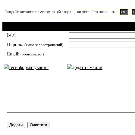
Додавання коментаря:
Ім'я:
Пароль:
(якщо зареєстрований)
Email:
(обов'язково!)
теги форматування
додати смайли