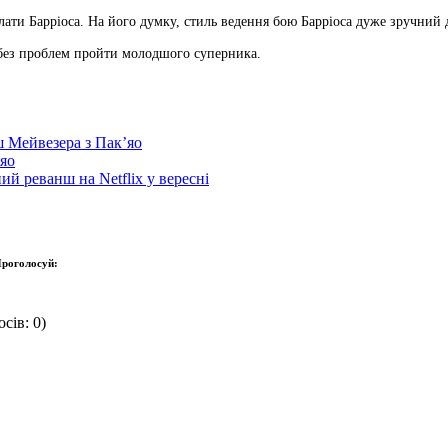
ати Барріоса. На його думку, стиль ведення бою Барріоса дуже зручний д
 без проблем пройти молодшого суперника.
 Мейвезера з Пак’яо
’яо
й реванш на Netflix у вересні
роголосуй:
сів: 0)