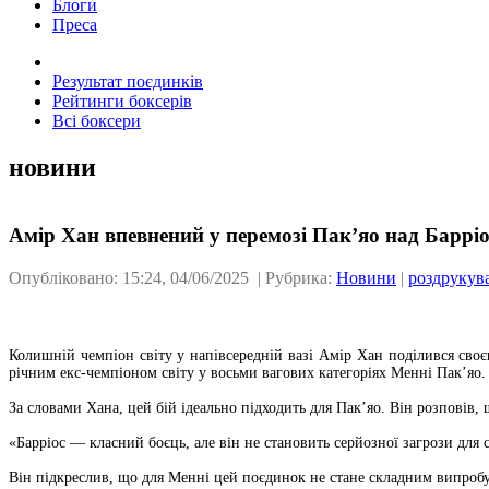
Блоги
Преса
Результат поєдинків
Рейтинги боксерів
Всі боксери
новини
Амір Хан впевнений у перемозі Пак’яо над Баррі
Опубліковано: 15:24, 04/06/2025 | Рубрика:
Новини
|
роздрукув
Колишній чемпіон світу у напівсередній вазі Амір Хан поділився св
річним екс-чемпіоном світу у восьми вагових категоріях Менні Пак’яо.
За словами Хана, цей бій ідеально підходить для Пак’яо. Він розповів, 
«Барріос — класний боєць, але він не становить серйозної загрози для
Він підкреслив, що для Менні цей поєдинок не стане складним випроб