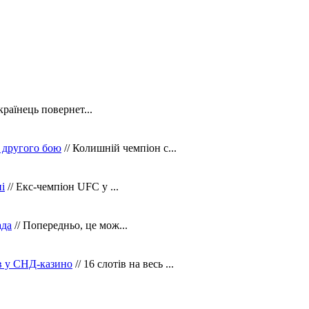
країнець повернет...
 другого бою
// Колишній чемпіон с...
і
// Екс-чемпіон UFC у ...
ада
// Попередньо, це мож...
ів у СНД-казино
// 16 слотів на весь ...