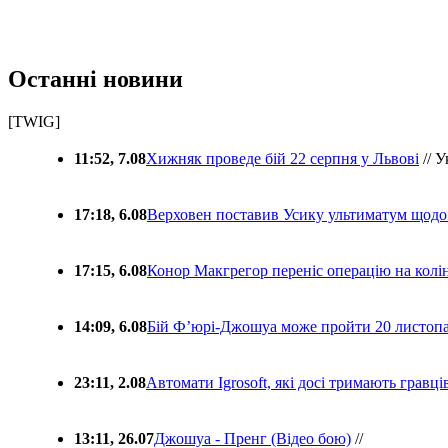
Останні новини
[TWIG]
11:52, 7.08
Хижняк проведе бій 22 серпня у Львові
// У
17:18, 6.08
Верховен поставив Усику ультиматум щодо
17:15, 6.08
Конор Макгрегор переніс операцію на колін
14:09, 6.08
Бій Ф’юрі-Джошуа може пройти 20 листоп
23:11, 2.08
Автомати Igrosoft, які досі тримають гравц
13:11, 26.07
Джошуа - Пренг (Відео бою)
//