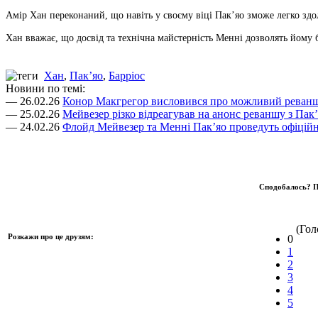
Амір Хан переконаний, що навіть у своєму віці Пак’яо зможе легко здол
Хан вважає, що досвід та технічна майстерність Менні дозволять йому
Хан
,
Пак’яо
,
Барріос
Новини по темі:
— 26.02.26
Конор Макгрегор висловився про можливий реванш
— 25.02.26
Мейвезер різко відреагував на анонс реваншу з Пак
— 24.02.26
Флойд Мейвезер та Менні Пак’яо проведуть офіційни
Сподобалось? П
(Голо
Розкажи про це друзям:
0
1
2
3
4
5