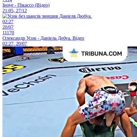
Іноуе - Пікассо (Відео)
21:05, 27/12
02:27
20/07
11170
Олександр Усик - Даніель Дебуа. Відео
02:27, 20/07