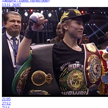
Джошуа - Пренг (Відео бою)
13:11, 26/07
21:05
27/12
7114