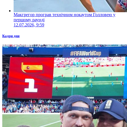
Макгрегор програв технічним нокаутом Голловею у
першому раунді
12.07.2026, 9:59
Кадри дня