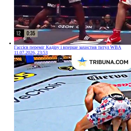
Гассієв переміг Кадіру і вперше захистив титул WBA
11.07.2026, 23:53