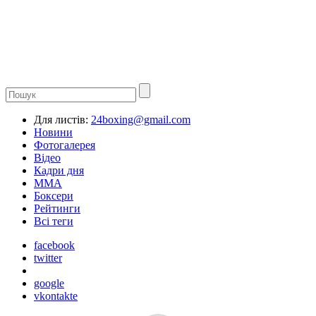
Для листів:
24boxing@gmail.com
Новини
Фотогалерея
Відео
Кадри дня
ММА
Боксери
Рейтинги
Всі теги
facebook
twitter
google
vkontakte