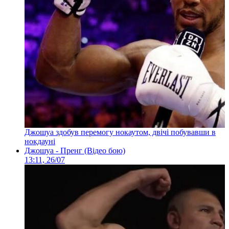
Джошуа здобув перемогу нокаутом, двічі побувавши в
нокдауні
Джошуа - Пренг (Відео бою)
13:11, 26/07