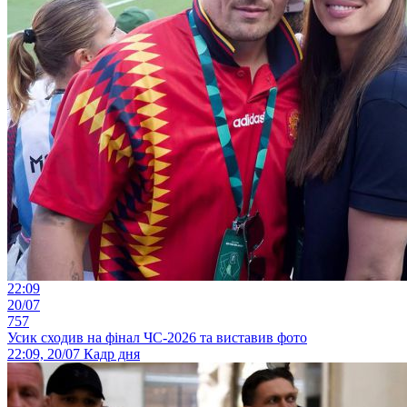
22:09
20/07
757
Усик сходив на фінал ЧС-2026 та виставив фото
22:09, 20/07
Кадр дня