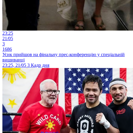
23:25
21/05
3
1686
Усик прийшов на фінальну прес-конференцію у спеціальній
вишиванці
23:25, 21/05
3
Кадр дня