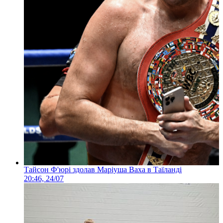
Тайсон Ф'юрі здолав Маріуша Ваха в Таїланді
20:46, 24/07