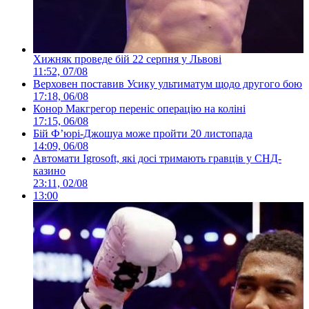
Хижняк проведе бій 22 серпня у Львові
11:52, 07/08
Верховен поставив Усику ультиматум щодо другого бою
17:18, 06/08
Конор Макгрегор переніс операцію на коліні
17:15, 06/08
Бій Ф’юрі-Джошуа може пройти 20 листопада
14:09, 06/08
Автомати Igrosoft, які досі тримають гравців у СНД-
казино
23:11, 02/08
13:00