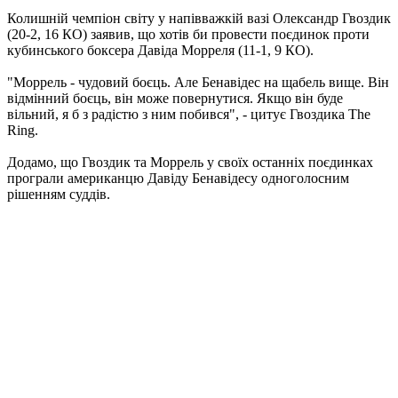
Колишній чемпіон світу у напівважкій вазі Олександр Гвоздик
(20-2, 16 КО) заявив, що хотів би провести поєдинок проти
кубинського боксера Давіда Морреля (11-1, 9 КО).
"Моррель - чудовий боєць. Але Бенавідес на щабель вище. Він
відмінний боєць, він може повернутися. Якщо він буде
вільний, я б з радістю з ним побився", - цитує Гвоздика The
Ring.
Додамо, що Гвоздик та Моррель у своїх останніх поєдинках
програли американцю Давіду Бенавідесу одноголосним
рішенням суддів.