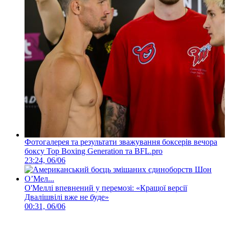
Фотогалерея та результати зважування боксерів вечора
боксу Top Boxing Generation та BFL.pro
23:24, 06/06
О'Меллі впевнений у перемозі: «Кращої версії
Двалішвілі вже не буде»
00:31, 06/06