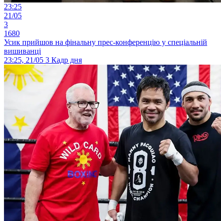
23:25
21/05
3
1680
Усик прийшов на фінальну прес-конференцію у спеціальній
вишиванці
23:25, 21/05
3
Кадр дня