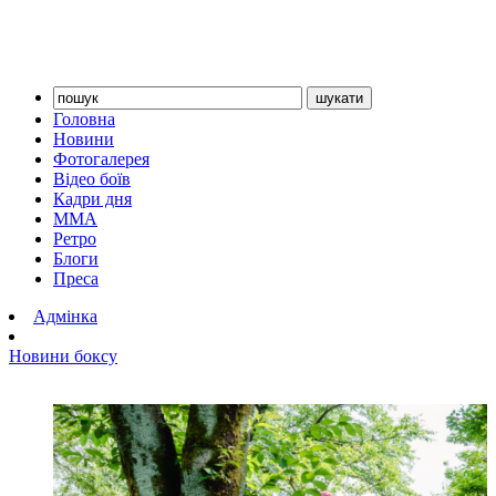
Головна
Новини
Фотогалерея
Відео боїв
Кадри дня
ММА
Ретро
Блоги
Преса
Адмінка
Новини боксу