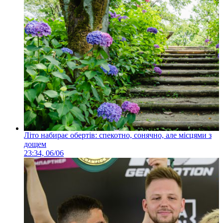
Літо набирає обертів: спекотно, сонячно, але місцями з
дощем
23:34, 06/06