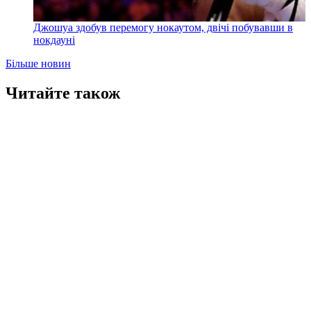
Джошуа здобув перемогу нокаутом, двічі побувавши в
нокдауні
Більше новин
Читайте також