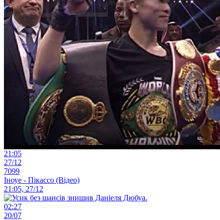
21:05
27/12
7099
Іноуе - Пікассо (Відео)
21:05, 27/12
02:27
20/07