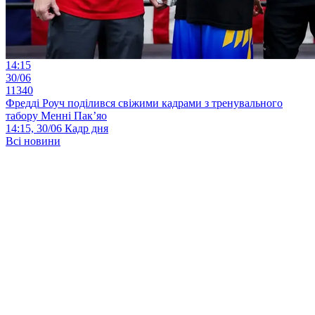
14:15
30/06
11340
Фредді Роуч поділився свіжими кадрами з тренувального
табору Менні Пак’яо
14:15, 30/06
Кадр дня
Всі новини