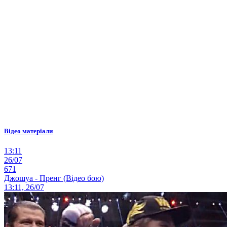
Відео матеріали
13:11
26/07
671
Джошуа - Пренг (Відео бою)
13:11, 26/07