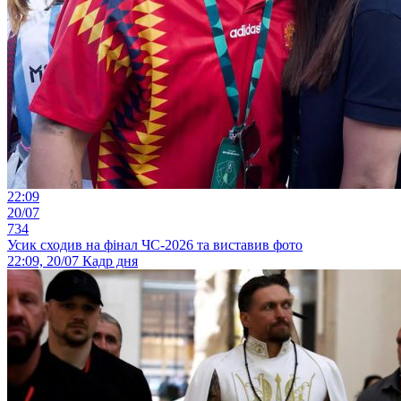
22:09
20/07
734
Усик сходив на фінал ЧС-2026 та виставив фото
22:09, 20/07
Кадр дня