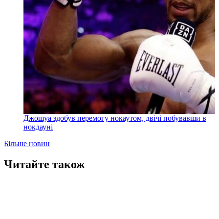
Джошуа здобув перемогу нокаутом, двічі побувавши в
нокдауні
Більше новин
Читайте також