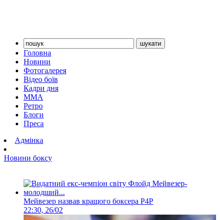
Головна
Новини
Фотогалерея
Відео боїв
Кадри дня
ММА
Ретро
Блоги
Преса
Адмінка
Новини боксу
Мейвезер назвав кращого боксера Р4Р
22:30, 26/02