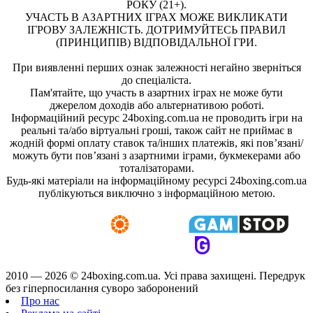
РОКУ (21+).
УЧАСТЬ В АЗАРТНИХ ІГРАХ МОЖЕ ВИКЛИКАТИ
ІГРОВУ ЗАЛЕЖНІСТЬ. ДОТРИМУЙТЕСЬ ПРАВИЛ
(ПРИНЦИПІВ) ВІДПОВІДАЛЬНОЇ ГРИ.
При виявленні перших ознак залежності негайно зверніться
до спеціаліста.
Пам'ятайте, що участь в азартних іграх не може бути
джерелом доходів або альтернативою роботі.
Інформаційний ресурс 24boxing.com.ua не проводить ігри на
реальні та/або віртуальні гроші, також сайт не приймає в
жодній формі оплату ставок та/інших платежів, які пов’язані/
можуть бути пов’язані з азартними іграми, букмекерами або
тоталізаторами.
Будь-які матеріали на інформаційному ресурсі 24boxing.com.ua
публікуються виключно з інформаційною метою.
2010 — 2026 ©
24boxing.com.ua.
Усi права захищенi. Передрук
без гіперпосилання суворо заборонений
Про нас