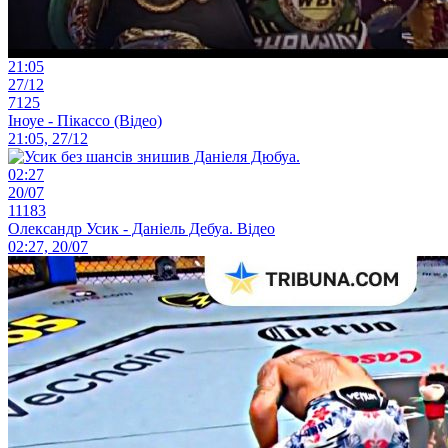
21:05
27/12
7125
Іноуе - Пікассо (Відео)
21:05, 27/12
02:27
20/07
11183
Олександр Усик - Даніель Дебуа. Відео
02:27, 20/07