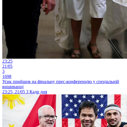
23:25
21/05
3
1698
Усик прийшов на фінальну прес-конференцію у спеціальній
вишиванці
23:25, 21/05
3
Кадр дня