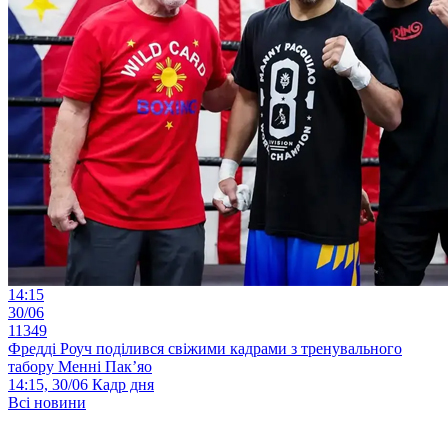
14:15
30/06
11349
Фредді Роуч поділився свіжими кадрами з тренувального
табору Менні Пак’яо
14:15, 30/06
Кадр дня
Всі новини