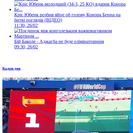
Кріс Юбенк розбив яйце об голову Конора Бенна на
битві поглядів (ВІДЕО)
11:30, 26/02
Бій Баколе - Аджагба не буде елімінаторним
09:30, 26/02
Кадри дня