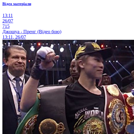
Відео матеріали
13:11
26/07
715
Джошуа - Пренг (Відео бою)
13:11, 26/07