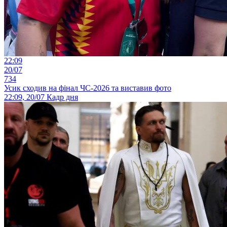
22:09
20/07
734
Усик сходив на фінал ЧС-2026 та виставив фото
22:09, 20/07
Кадр дня