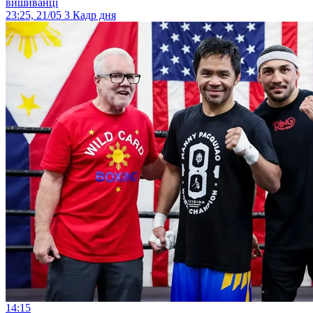
вишиванці
23:25, 21/05
3
Кадр дня
14:15