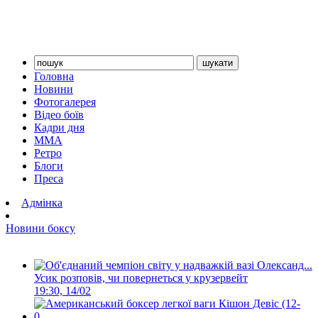
Головна
Новини
Фотогалерея
Відео боїв
Кадри дня
ММА
Ретро
Блоги
Преса
Адмінка
Новини боксу
Усик розповів, чи повернеться у крузервейт
19:30, 14/02