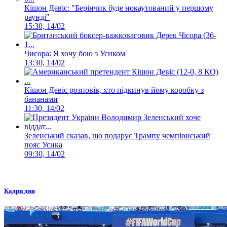
Кішон Девіс: "Берінчик буде нокаутований у першому
раунді"
15:30, 14/02
Чисора: Я хочу бою з Усиком
13:30, 14/02
Кішон Девіс розповів, хто підкинув йому коробку з
бананами
11:30, 14/02
Зеленський сказав, що подарує Трампу чемпіонський
пояс Усика
09:30, 14/02
Кадри дня