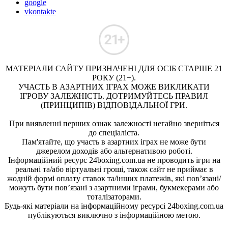
google
vkontakte
МАТЕРІАЛИ САЙТУ ПРИЗНАЧЕНІ ДЛЯ ОСІБ СТАРШЕ 21
РОКУ (21+).
УЧАСТЬ В АЗАРТНИХ ІГРАХ МОЖЕ ВИКЛИКАТИ
ІГРОВУ ЗАЛЕЖНІСТЬ. ДОТРИМУЙТЕСЬ ПРАВИЛ
(ПРИНЦИПІВ) ВІДПОВІДАЛЬНОЇ ГРИ.
При виявленні перших ознак залежності негайно зверніться
до спеціаліста.
Пам'ятайте, що участь в азартних іграх не може бути
джерелом доходів або альтернативою роботі.
Інформаційний ресурс 24boxing.com.ua не проводить ігри на
реальні та/або віртуальні гроші, також сайт не приймає в
жодній формі оплату ставок та/інших платежів, які пов’язані/
можуть бути пов’язані з азартними іграми, букмекерами або
тоталізаторами.
Будь-які матеріали на інформаційному ресурсі 24boxing.com.ua
публікуються виключно з інформаційною метою.