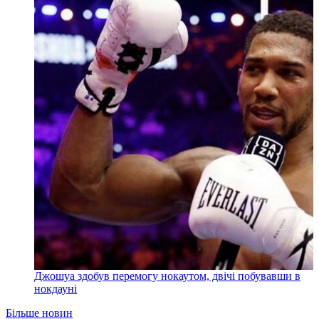
Джошуа здобув перемогу нокаутом, двічі побувавши в
нокдауні
Більше новин