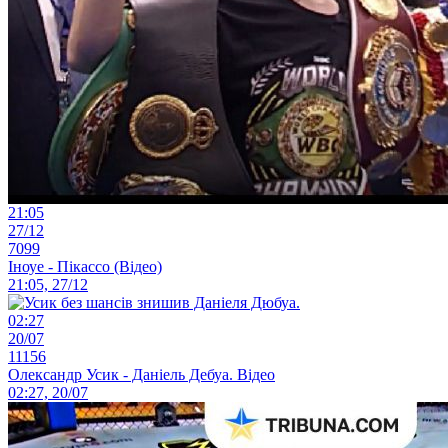
21:05
27/12
7099
Іноуе - Пікассо (Відео)
21:05, 27/12
02:27
20/07
11156
Олександр Усик - Даніель Дебуа. Відео
02:27, 20/07