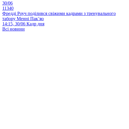
30/06
11340
Фредді Роуч поділився свіжими кадрами з тренувального
табору Менні Пак’яо
14:15, 30/06
Кадр дня
Всі новини