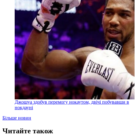
Джошуа здобув перемогу нокаутом, двічі побувавши в
нокдауні
Більше новин
Читайте також