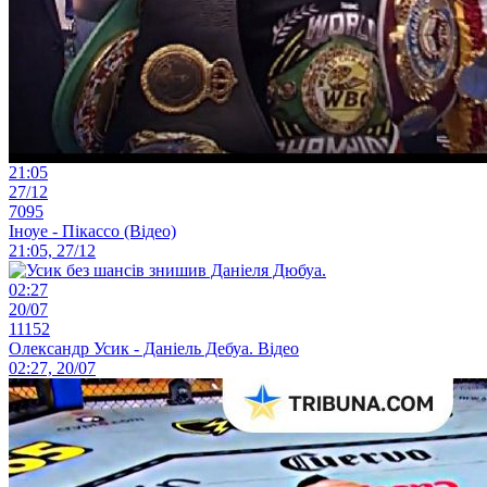
21:05
27/12
7095
Іноуе - Пікассо (Відео)
21:05, 27/12
02:27
20/07
11152
Олександр Усик - Даніель Дебуа. Відео
02:27, 20/07