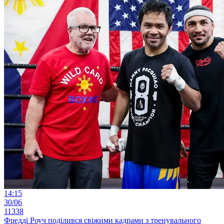
14:15
30/06
11338
Фредді Роуч поділився свіжими кадрами з тренувального