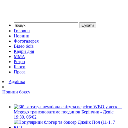
Головна
Новини
Фотогалерея
Відео боїв
Кадри дня
ММА
Ретро
Блоги
Преса
Адмінка
Новини боксу
Megogo транслюватиме поєдинок Берінчик - Девіс
19:30, 06/02