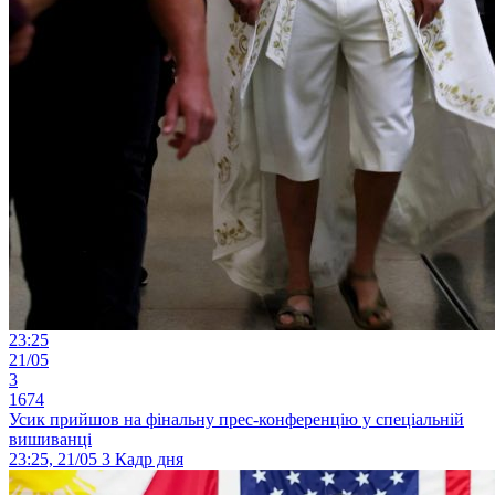
23:25
21/05
3
1674
Усик прийшов на фінальну прес-конференцію у спеціальній
вишиванці
23:25, 21/05
3
Кадр дня