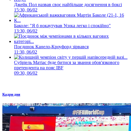
Джейк Пол назвав своє найбільше досягнення в боксі
15:30, 06/02
Баколе: "Я б нокаутував Усика легко і спокійно"
13:30, 06/02
Поєдинок Канело-Кроуфорд зірвався
11:30, 06/02
Субріель Матіас буде битися за звання обов'язкового
претендента на пояс IBF
09:30, 06/02
Кадри дня