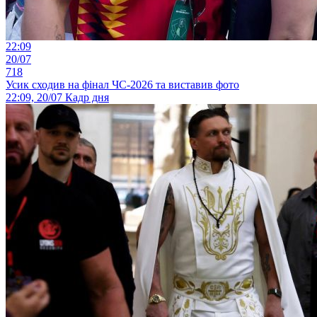
22:09
20/07
718
Усик сходив на фінал ЧС-2026 та виставив фото
22:09, 20/07
Кадр дня