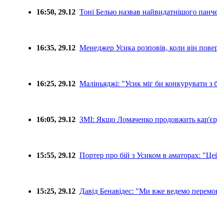
16:50, 29.12
Тоні Белью назвав найвидатнішого панчер
16:35, 29.12
Менеджер Усика розповів, коли він пове
16:25, 29.12
Маліньяджі: "Усик міг би конкурувати з 
16:05, 29.12
ЗМІ: Якщо Ломаченко продовжить кар'єр
15:55, 29.12
Портер про бій з Усиком в аматорах: "Це
15:25, 29.12
Давід Бенавідес: "Ми вже ведемо перемо