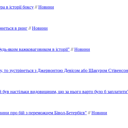
а в історії боксу
//
Новини
рнеться в ринг
//
Новини
будь-яким важковаговиком в історії"
//
Новини
у, то зустрінеться з Джервонтою Девісом або Шакуром Стівенсо
й був настільки видовищним, що за нього варто було б заплатити
вини про бій з переможцем Бівол-Бетербієв"
//
Новини