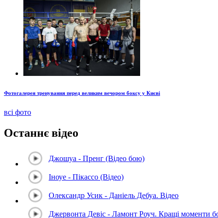
Фотогалерея тренування перед великим вечором боксу у Києві
всі фото
Останнє відео
Джошуа - Пренг (Відео бою)
Іноуе - Пікассо (Відео)
Олександр Усик - Даніель Дебуа. Відео
Джервонта Девіс - Ламонт Роуч. Кращі моменти 