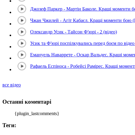
Джозеф Паркер - Мартін Баколе. Кращі моменти 
Чжан Чжилей - Агіт Кабаєл. Кращі моменти бою 
Олександр Усик - Тайсон Ф'юрі - 2 (відео)
Усик та Ф'юрі поспілкувались перед боєм по відео 
Емануель Наваррете - Оскар Вальдес. Кращі мом
Рафаель Еспіноса - Робейсі Рамірес. Кращі момен
все відео
Останні коментарі
{plugin_lastcomments}
Теги: