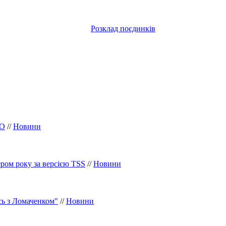
Розклад поєдинків
BO
//
Новини
ром року за версією TSS
//
Новини
ь з Ломаченком"
//
Новини