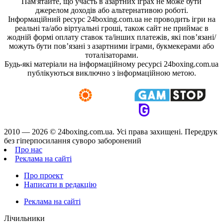
Пам'ятайте, що участь в азартних іграх не може бути
джерелом доходів або альтернативою роботі.
Інформаційний ресурс 24boxing.com.ua не проводить ігри на
реальні та/або віртуальні гроші, також сайт не приймає в
жодній формі оплату ставок та/інших платежів, які пов’язані/
можуть бути пов’язані з азартними іграми, букмекерами або
тоталізаторами.
Будь-які матеріали на інформаційному ресурсі 24boxing.com.ua
публікуються виключно з інформаційною метою.
2010 — 2026 ©
24boxing.com.ua.
Усi права захищенi. Передрук
без гіперпосилання суворо заборонений
Про нас
Реклама на сайті
Про проект
Написати в редакцію
Реклама на сайті
Лічильники