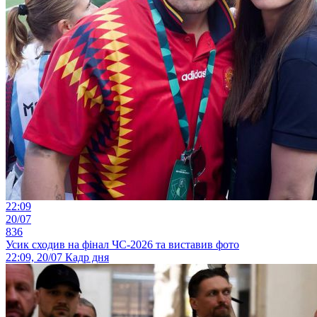
22:09
20/07
836
Усик сходив на фінал ЧС-2026 та виставив фото
22:09, 20/07
Кадр дня