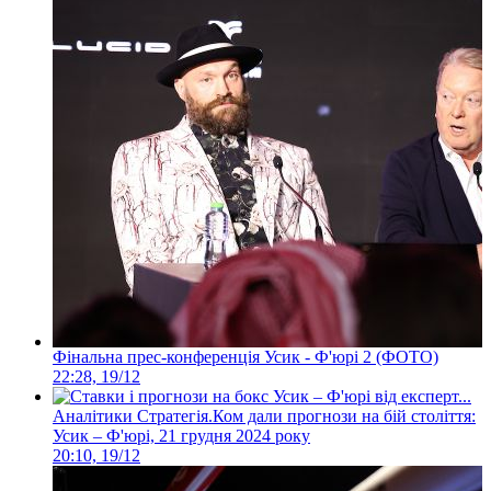
Фінальна прес-конференція Усик - Ф'юрі 2 (ФОТО)
22:28, 19/12
Аналітики Стратегія.Ком дали прогнози на бій століття:
Усик – Ф'юрі, 21 грудня 2024 року
20:10, 19/12