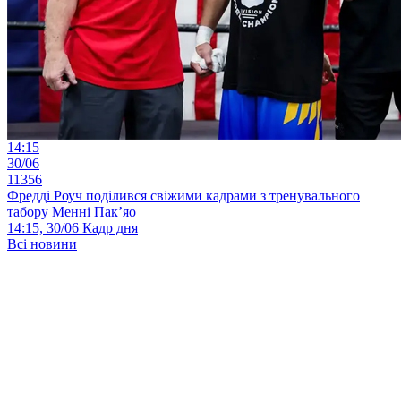
14:15
30/06
11356
Фредді Роуч поділився свіжими кадрами з тренувального
табору Менні Пак’яо
14:15, 30/06
Кадр дня
Всі новини