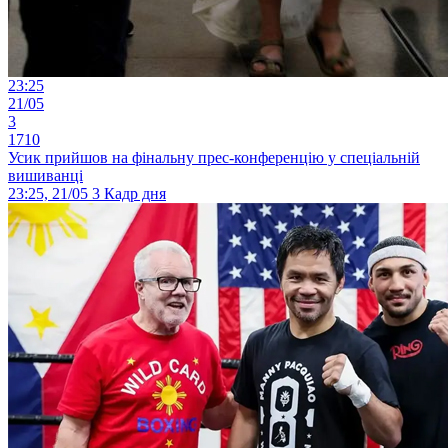
23:25
21/05
3
1710
Усик прийшов на фінальну прес-конференцію у спеціальній
вишиванці
23:25, 21/05
3
Кадр дня