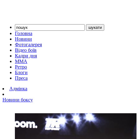
Головна
Новини
Фотогалерея
Відео боїв
Кадри дня
ММА
Ретро
Блоги
Преса
Адмінка
Новини боксу