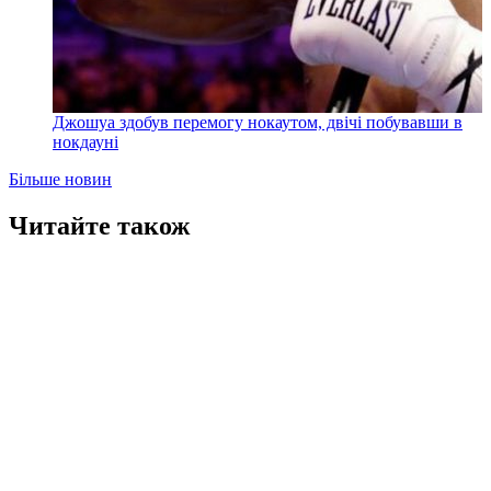
Джошуа здобув перемогу нокаутом, двічі побувавши в
нокдауні
Більше новин
Читайте також