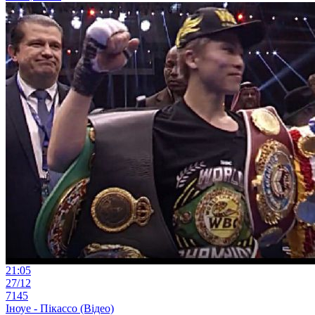
21:05
27/12
7145
Іноуе - Пікассо (Відео)