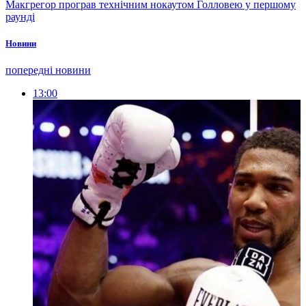
Макгрегор програв технічним нокаутом Голловею у першому
раунді
Новини
попередні новини
13:00