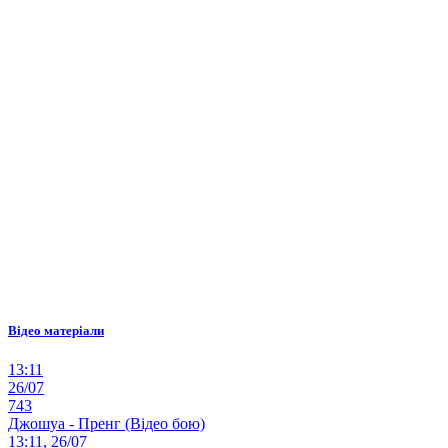
Відео матеріали
13:11
26/07
743
Джошуа - Пренг (Відео бою)
13:11, 26/07