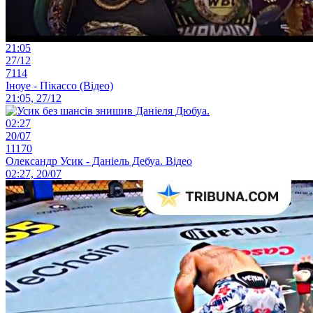
21:05
27/12
7114
Іноуе - Пікассо (Відео)
21:05, 27/12
02:27
20/07
11170
Олександр Усик - Даніель Дебуа. Відео
02:27, 20/07