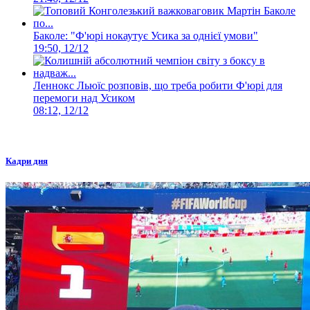
Баколе: "Ф'юрі нокаутує Усика за однієї умови"
19:50, 12/12
Леннокс Льюїс розповів, що треба робити Ф'юрі для
перемоги над Усиком
08:12, 12/12
Кадри дня