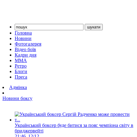
Головна
Новини
Фотогалерея
Відео боїв
Кадри дня
ММА
Ретро
Блоги
Преса
Адмінка
Новини боксу
Український боксер буде битися за пояс чемпіона світу в
бриджервейті
21:46, 12/12