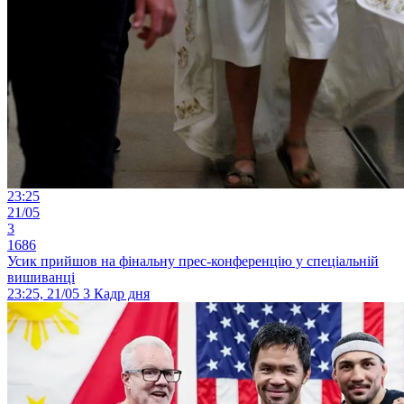
23:25
21/05
3
1686
Усик прийшов на фінальну прес-конференцію у спеціальній
вишиванці
23:25, 21/05
3
Кадр дня