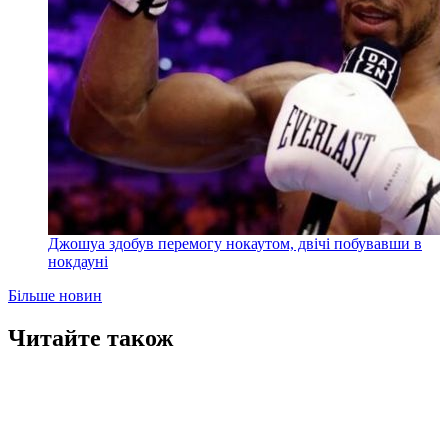
Джошуа здобув перемогу нокаутом, двічі побувавши в
нокдауні
Більше новин
Читайте також