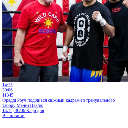
14:15
30/06
11345
Фредді Роуч поділився свіжими кадрами з тренувального
табору Менні Пак’яо
14:15, 30/06
Кадр дня
Всі новини