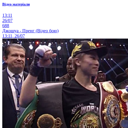
Відео матеріали
13:11
26/07
688
Джошуа - Пренг (Відео бою)
13:11, 26/07