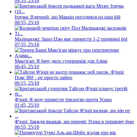
09:55, 25/10
Ітаума: Вдячний, що Маккін погодився на наш бій
08:55, 25/10
Маліньяджі: Зараз Цзю має провести 1-2 проміжні бої
07:55, 25/10
Макгіган: Я бачу двох суперників для Азіма
06:45, 25/10
Ф'юрі:
Пояс IBF - це просто лайно
06:15, 25/10
Ф'юрі: Я хочу провести трилогію проти Усика
01:45, 25/10
Ф'юрі: Завжди вважав, що переміг Усика в першому бою
00:55, 25/10