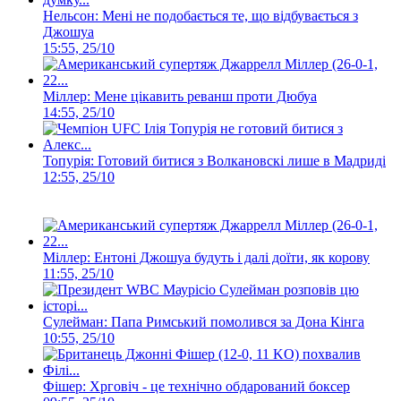
Нельсон: Мені не подобається те, що відбувається з
Джошуа
15:55, 25/10
Міллер: Мене цікавить реванш проти Дюбуа
14:55, 25/10
Топурія: Готовий битися з Волкановскі лише в Мадриді
12:55, 25/10
Міллер: Ентоні Джошуа будуть і далі доїти, як корову
11:55, 25/10
Сулейман: Папа Римський помолився за Дона Кінга
10:55, 25/10
Фішер: Хрговіч - це технічно обдарований боксер