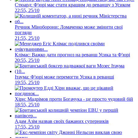
Стюард: Ф'юрі має стати кращим до реваншу з Усиком
22:55, 25/10
Речник Міноборони: Ломаченко може змінити свої
погляди
21:55, 25/10
Клімас: Важко дати прогноз на реванш Усика та Ф'юрі
20:55, 25/10
Ітаума: Ф'юрі може перемогти Усика в реванші
19:55, 25/10
Хірн: Мадрімов проти Богачука - це просто чудовий бій
18:55, 25/10
Адам Азім назвав своїх бажаних суперників
17:55, 25/10