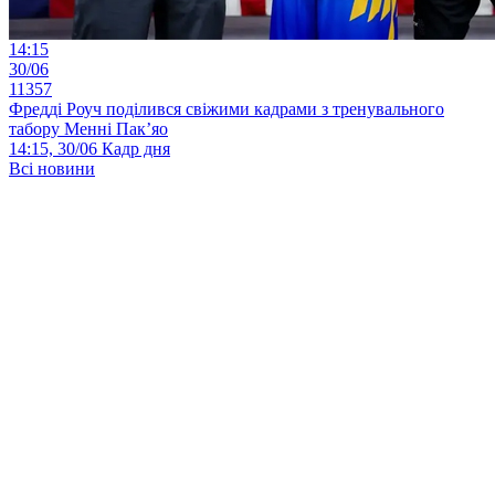
14:15
30/06
11357
Фредді Роуч поділився свіжими кадрами з тренувального
табору Менні Пак’яо
14:15, 30/06
Кадр дня
Всі новини