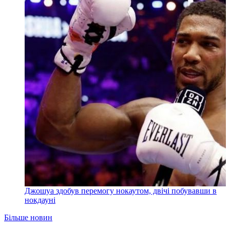
Джошуа здобув перемогу нокаутом, двічі побувавши в
нокдауні
Більше новин