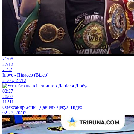
21:05
27/12
7152
Іноуе - Пікассо (Відео)
21:05, 27/12
02:27
20/07
11211
Олександр Усик - Даніель Дебуа. Відео
02:27, 20/07