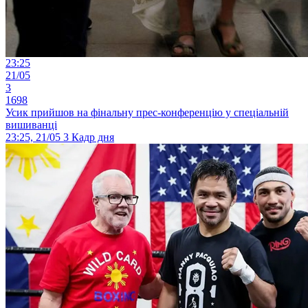
23:25
21/05
3
1698
Усик прийшов на фінальну прес-конференцію у спеціальній
вишиванці
23:25, 21/05
3
Кадр дня