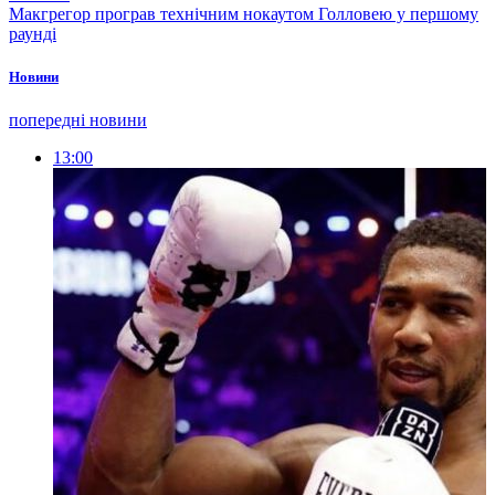
Макгрегор програв технічним нокаутом Голловею у першому
раунді
Новини
попередні новини
13:00