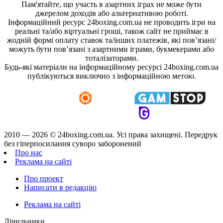
Пам'ятайте, що участь в азартних іграх не може бути
джерелом доходів або альтернативою роботі.
Інформаційний ресурс 24boxing.com.ua не проводить ігри на
реальні та/або віртуальні гроші, також сайт не приймає в
жодній формі оплату ставок та/інших платежів, які пов’язані/
можуть бути пов’язані з азартними іграми, букмекерами або
тоталізаторами.
Будь-які матеріали на інформаційному ресурсі 24boxing.com.ua
публікуються виключно з інформаційною метою.
2010 — 2026 ©
24boxing.com.ua.
Усi права захищенi. Передрук
без гіперпосилання суворо заборонений
Про нас
Реклама на сайті
Про проект
Написати в редакцію
Реклама на сайті
Лічильники