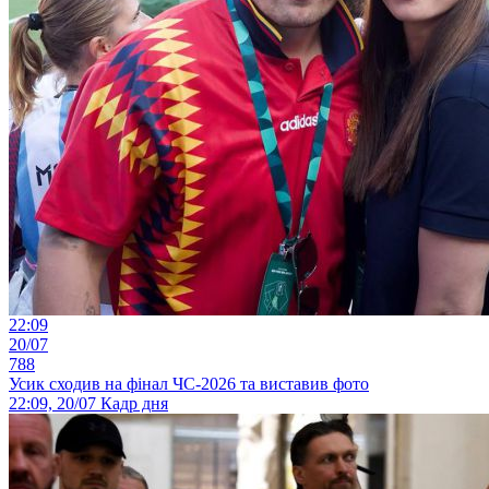
22:09
20/07
788
Усик сходив на фінал ЧС-2026 та виставив фото
22:09, 20/07
Кадр дня