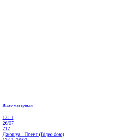
Відео матеріали
13:11
26/07
717
Джошуа - Пренг (Відео бою)
13:11, 26/07