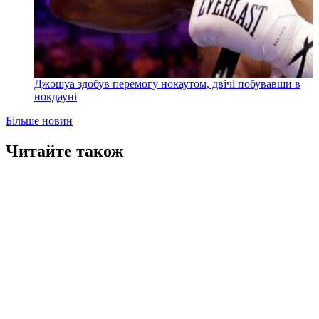
Джошуа здобув перемогу нокаутом, двічі побувавши в
нокдауні
Більше новин
Читайте також