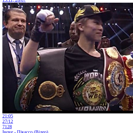
21:05
27/12
7128
Іноуе - Пікассо (Відео)