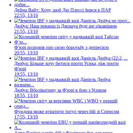
Дейна Вайт: Хочу, щоб Дю Плессі бився в ПАР
22:55, 13/10
Дюбуа: Наш реванш із Джошуа буде ще цікавішим
21:55, 13/10
Ф'юрі розповів про свою боротьбу з депресією
20:55, 13/10
Дюбуа: Більше хочу битися проти Усика, ніж проти
Ф'юрі
19:55, 13/10
Дюбуа: Вболіватиму за Ф'юрі в бою з Усиком
18:55, 13/10
Фундора може втратити титул через бій зі Спенсом
17:55, 13/10
Азім: Раніше навіть бій з Фаніяном був для мене