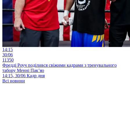
14:15
30/06
11350
Фредді Роуч поділився свіжими кадрами з тренувального
табору Менні Пак’яо
14:15, 30/06
Кадр дня
Всі новини