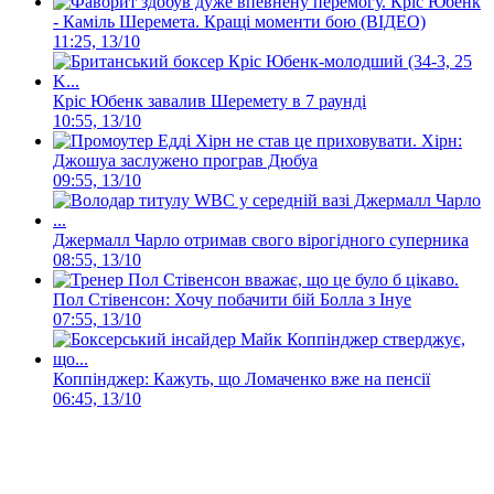
Кріс Юбенк
- Каміль Шеремета. Кращі моменти бою (ВІДЕО)
11:25, 13/10
Кріс Юбенк завалив Шеремету в 7 раунді
10:55, 13/10
Хірн:
Джошуа заслужено програв Дюбуа
09:55, 13/10
Джермалл Чарло отримав свого вірогідного суперника
08:55, 13/10
Пол Стівенсон: Хочу побачити бій Болла з Інуе
07:55, 13/10
Коппінджер: Кажуть, що Ломаченко вже на пенсії
06:45, 13/10