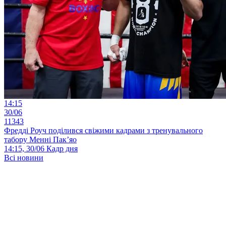
14:15
30/06
11343
Фредді Роуч поділився свіжими кадрами з тренувального
табору Менні Пак’яо
14:15, 30/06
Кадр дня
Всі новини