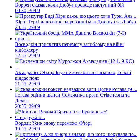
Воррен сказав, коли Дюбуа проведе наступний бій
00:30, 30/09
Хірн: Туркі наполягає на реванші між Джошуа та Дюбуа
23:55, 29/09
Воєводкін присвятив перемогу загиблому на війні
кікбоксеру
22:55, 29/09
Ахмадалієв: Якщо Інуе не хоче битися зі мною, то хай
віддає пояс
21:55, 29/09
Рогава оцінив шанси Ломаченка проти Стівенсона та
Девіса
20:55, 29/09
Вордлі: Усик знову переможе Ф'юрі
19:55, 29/09
Х'юї Ф'юрі: У реванші шанси Джошуа та Дюбуа будуть