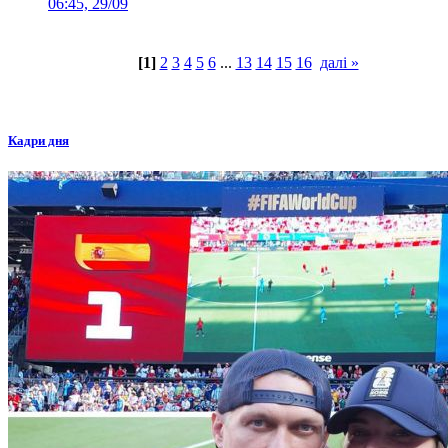
06:45, 29/09
[1]
2
3
4
5
6
...
13
14
15
16
далі »
Кадри дня