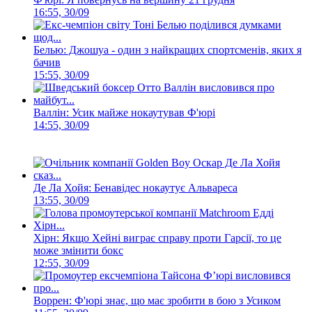
16:55, 30/09
Белью: Джошуа - один з найкращих спортсменів, яких я
бачив
15:55, 30/09
Валлін: Усик майже нокаутував Ф'юрі
14:55, 30/09
Де Ла Хойя: Бенавідес нокаутує Альвареса
13:55, 30/09
Хірн: Якщо Хейні виграє справу проти Гарсії, то це
може змінити бокс
12:55, 30/09
Воррен: Ф'юрі знає, що має зробити в бою з Усиком