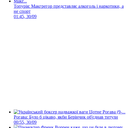
Топурія: Макгрегор представляє алкоголь і наркотики, а
не спорт
01:45, 30/09
Рогава: Було б цікаво, якби Берінчик об'єднав титули
00:55, 30/09