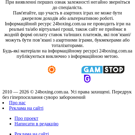
При виявленні перших ознак залежності негайно зверніться
до спеціаліста.
Пам'ятайте, що участь в азартних іграх не може бути
джерелом доходів або альтернативою роботі.
Інформаційний ресурс 24boxing.com.ua не проводить ігри на
реальні та/або віртуальні гроші, також сайт не приймає в
жодній формі оплату ставок та/інших платежів, які пов’язані/
можуть бути пов’язані з азартними іграми, букмекерами або
тоталізаторами.
Будь-які матеріали на інформаційному ресурсі 24boxing.com.ua
публікуються виключно з інформаційною метою.
2010 — 2026 ©
24boxing.com.ua.
Усi права захищенi. Передрук
без гіперпосилання суворо заборонений
Про нас
Реклама на сайті
Про проект
Написати в редакцію
Реклама на сайті