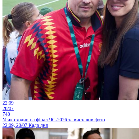
22:09
20/07
748
Усик сходив на фінал ЧС-2026 та виставив фото
22:09, 20/07
Кадр дня