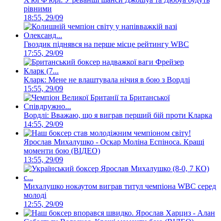
рівними
18:55, 29/09
Гвоздик піднявся на перше місце рейтингу WBC
17:55, 29/09
Кларк: Мене не влаштувала нічия в бою з Вордлі
15:55, 29/09
Вордлі: Вважаю, що я виграв перший бій проти Кларка
14:55, 29/09
Ярослав Михалушко - Оскар Моліна Еспіноса. Кращі
моменти бою (ВІДЕО)
13:55, 29/09
Михалушко нокаутом виграв титул чемпіона WBC серед
молоді
12:55, 29/09
Ярослав Харциз - Алан