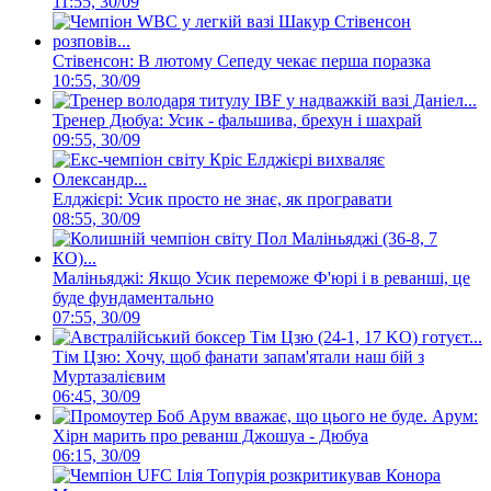
11:55, 30/09
Стівенсон: В лютому Сепеду чекає перша поразка
10:55, 30/09
Тренер Дюбуа: Усик - фальшива, брехун і шахрай
09:55, 30/09
Елджієрі: Усик просто не знає, як програвати
08:55, 30/09
Маліньяджі: Якщо Усик переможе Ф'юрі і в реванші, це
буде фундаментально
07:55, 30/09
Тім Цзю: Хочу, щоб фанати запам'ятали наш бій з
Муртазалієвим
06:45, 30/09
Арум:
Хірн марить про реванш Джошуа - Дюбуа
06:15, 30/09