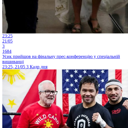
23:25
21/05
3
1684
Усик прийшов на фінальну прес-конференцію у спеціальній
вишиванці
23:25, 21/05
3
Кадр дня