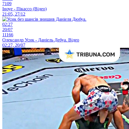
7109
Іноуе - Пікассо (Відео)
21:05, 27/12
02:27
20/07
11166
Олександр Усик - Даніель Дебуа. Відео
02:27, 20/07