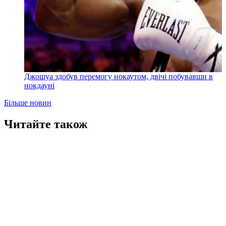
Джошуа здобув перемогу нокаутом, двічі побувавши в
нокдауні
Більше новин
Читайте також