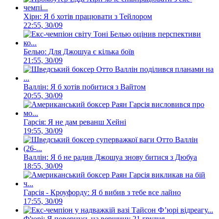
Хірн: Я б хотів працювати з Тейлором
22:55, 30/09
Белью: Для Джошуа є кілька боїв
21:55, 30/09
Валлін: Я б хотів побитися з Вайтом
20:55, 30/09
Гарсія: Я не дам реванш Хейні
19:55, 30/09
Валлін: Я б не радив Джошуа знову битися з Дюбуа
18:55, 30/09
Гарсія - Кроуфорду: Я б вибив з тебе все лайно
17:55, 30/09
Ф'юрі: Я повернусь на вершину 21 грудня