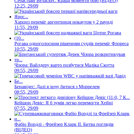
Себастьян Веласкес. Кращі моменти бою (ВІДЕО)
12:25, 29/09
Харциз переміг аргентинця нокаутом у 2 раунді
11:55, 29/09
Рогава одноголосним рішенням суддів переміг Флореса
10:55, 29/09
Чізора: Вайлдеру варто позбутися Маліка Скотта
09:55, 29/09
Бенавідес: Далі я хочу битися з Моррелем
08:55, 29/09
Кейшон Девіс: Я б зумів легко перемогти Хейні
07:55, 29/09
Фабіо Вордлі - Фрейзер Кларк ІІ. Битва поглядів
(ВІДЕО)