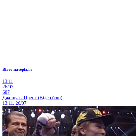
Відео матеріали
13:11
26/07
687
Джошуа - Пренг (Відео бою)
13:11, 26/07