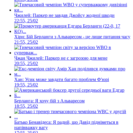
Чжилей: Паркер не завдав Джойсу жодної шкоди
22:55, 25/02
Хірн: Бій Берланги з Альваресом - це лише питання часу
21:55, 25/02
Чжан Чжилей: Паркер не є загрозою для мене
20:55, 25/02
Хан: Усик може завдати багато проблем Ф'юрі
19:55, 25/02
Берланга: Я хочу бій з Альваресом
18:55, 25/02
Батько Бенавідеса: Я радий, що Давід підніметься в
напівважку вагу
17:55, 25/02