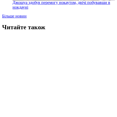
Джошуа здобув перемогу нокаутом, двічі побувавши в
нокдауні
Більше новин
Читайте також