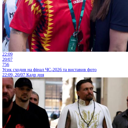
22:09
20/07
756
Усик сходив на фінал ЧС-2026 та виставив фото
22:09, 20/07
Кадр дня