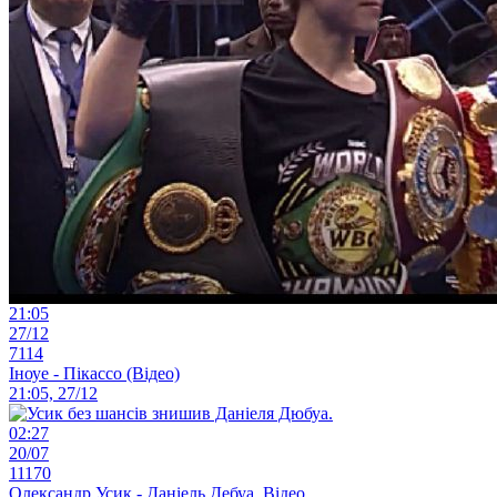
21:05
27/12
7114
Іноуе - Пікассо (Відео)
21:05, 27/12
02:27
20/07
11170
Олександр Усик - Даніель Дебуа. Відео