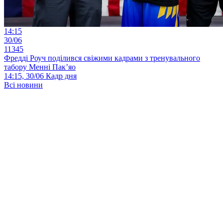
14:15
30/06
11345
Фредді Роуч поділився свіжими кадрами з тренувального
табору Менні Пак’яо
14:15, 30/06
Кадр дня
Всі новини