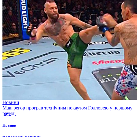
Новини
Макгрегор програв технічним нокаутом Голловею у першому
раунді
Новини