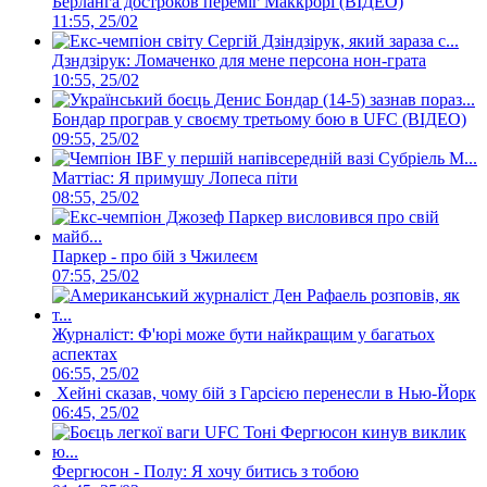
Берланга достроков переміг Маккрорі (ВІДЕО)
11:55, 25/02
Дзндзірук: Ломаченко для мене персона нон-грата
10:55, 25/02
Бондар програв у своєму третьому бою в UFC (ВІДЕО)
09:55, 25/02
Маттіас: Я примушу Лопеса піти
08:55, 25/02
Паркер - про бій з Чжилеєм
07:55, 25/02
Журналіст: Ф'юрі може бути найкращим у багатьох
аспектах
06:55, 25/02
Хейні сказав, чому бій з Гарсією перенесли в Нью-Йорк
06:45, 25/02
Фергюсон - Полу: Я хочу битись з тобою