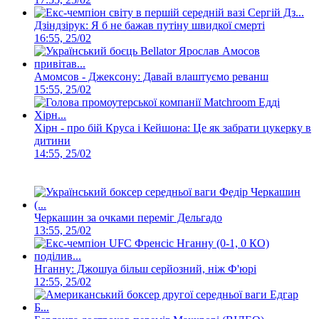
Дзіндзірук: Я б не бажав путіну швидкої смерті
16:55, 25/02
Амомсов - Джексону: Давай влаштуємо реванш
15:55, 25/02
Хірн - про бій Круса і Кейшона: Це як забрати цукерку в
дитини
14:55, 25/02
Черкашин за очками переміг Дельгадо
13:55, 25/02
Нганну: Джошуа більш серйозний, ніж Ф'юрі
12:55, 25/02