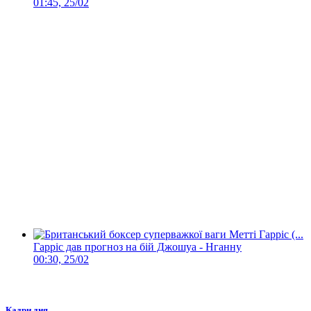
01:45, 25/02
Гарріс дав прогноз на бій Джошуа - Нганну
00:30, 25/02
Кадри дня