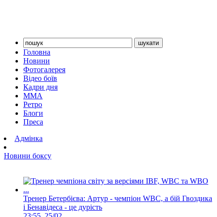
Головна
Новини
Фотогалерея
Відео боїв
Кадри дня
ММА
Ретро
Блоги
Преса
Адмінка
Новини боксу
Тренер Бетербієва: Артур - чемпіон WBC, а бій Гвоздика
і Бенавідеса - це дурість
23:55, 25/02