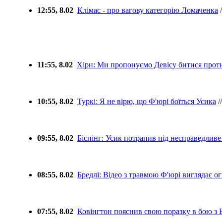
12:55, 8.02
Клімас - про вагову категорію Ломаченка
/
11:55, 8.02
Хірн: Ми пропонуємо Девісу битися прот
10:55, 8.02
Туркі: Я не вірю, що Ф'юрі боїться Усика
/
09:55, 8.02
Біспінг: Усик потрапив під несправедливе
08:55, 8.02
Бредлі: Відео з травмою Ф'юрі виглядає 
07:55, 8.02
Ковінгтон пояснив свою поразку в бою з