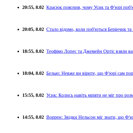
20:55, 8.02
Красюк пояснив, чому Усик та Ф'юрі поб'
20:05, 8.02
Стало відомо, коли поб'ються Берінчик та
18:55, 8.02
Теофімо Лопес та Джемейн Ортіс взяли в
18:04, 8.02
Белью: Невже ви вірите, що Ф'юрі сам пор
15:55, 8.02
Усик: Колись навіть мріяти не міг про роз
14:55, 8.02
Воррен: Звідки Нельсон міг знати, що Ф'ю