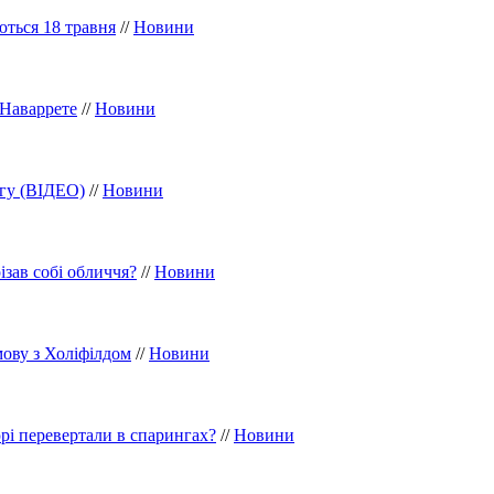
ються 18 травня
//
Новини
 Наваррете
//
Новини
агу (ВІДЕО)
//
Новини
ізав собі обличчя?
//
Новини
мову з Холіфілдом
//
Новини
рі перевертали в спарингах?
//
Новини