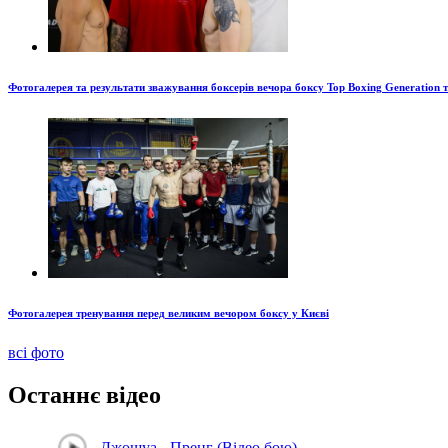
Фотогалерея та результати зважування боксерів вечора боксу Top Boxing Generation 
Фотогалерея тренування перед великим вечором боксу у Києві
всі фото
Останнє відео
Джошуа - Пренг (Відео бою)