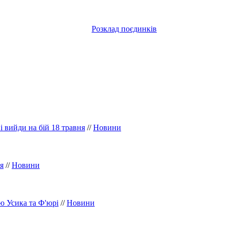
Розклад поєдинків
 і вийди на бій 18 травня
//
Новини
я
//
Новини
ю Усика та Ф'юрі
//
Новини