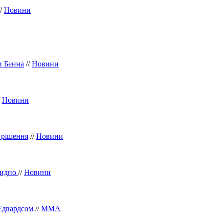
/
Новини
и Бенна
//
Новини
/
Новини
 рішення
//
Новини
огидно
//
Новини
 Едвардсом
//
ММА