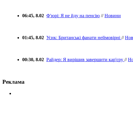
06:45, 8.02
Ф'юрі: Я не йду на пенсію
//
Новини
01:45, 8.02
Усик: Британські фанати неймовірні
//
Но
00:30, 8.02
Райдер: Я вирішив завершити кар'єру
//
Н
Реклама