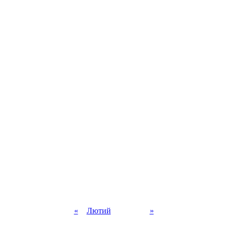
«
Лютий
»