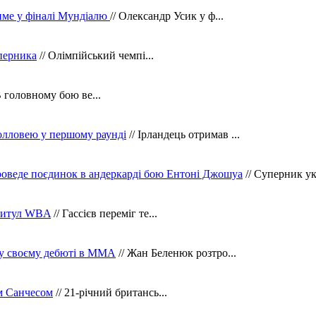
тиме у фіналі Мундіалю
// Олександр Усик у ф...
уперника
// Олімпійський чемпі...
В головному бою ве...
олловею у першому раунді
// Ірландець отримав ...
оведе поєдинок в андеркарді бою Ентоні Джошуа
// Суперник укр
 титул WBA
// Гассієв переміг те...
 у своєму дебюті в ММА
// Жан Беленюк розтро...
м Санчесом
// 21-річний британсь...