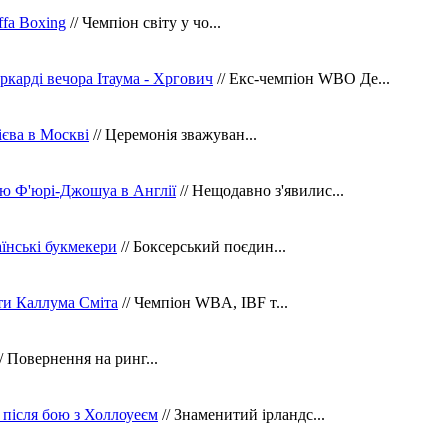
fa Boxing
// Чемпіон світу у чо...
ркарді вечора Ітаума - Хргович
// Екс-чемпіон WBO Де...
сієва в Москві
// Церемонія зважуван...
ю Ф'юрі-Джошуа в Англії
// Нещодавно з'явилис...
їнські букмекери
// Боксерський поєдин...
ти Каллума Сміта
// Чемпіон WBA, IBF т...
/ Повернення на ринг...
 після бою з Холлоуеєм
// Знаменитий ірландс...