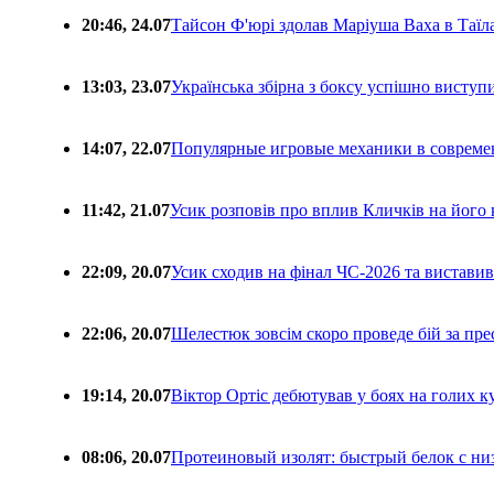
20:46, 24.07
Тайсон Ф'юрі здолав Маріуша Ваха в Таїл
13:03, 23.07
Українська збірна з боксу успішно виступ
14:07, 22.07
Популярные игровые механики в совреме
11:42, 21.07
Усик розповів про вплив Кличків на його 
22:09, 20.07
Усик сходив на фінал ЧС-2026 та вистави
22:06, 20.07
Шелестюк зовсім скоро проведе бій за п
19:14, 20.07
Віктор Ортіс дебютував у боях на голих 
08:06, 20.07
Протеиновый изолят: быстрый белок с ни