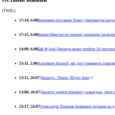
[TWIG]
17:18, 6.08
Верховен поставив Усику ультиматум щодо
17:15, 6.08
Конор Макгрегор переніс операцію на колін
14:09, 6.08
Бій Ф’юрі-Джошуа може пройти 20 листоп
23:11, 2.08
Автомати Igrosoft, які досі тримають гравц
13:11, 26.07
Джошуа - Пренг (Відео бою)
//
13:00, 26.07
Джошуа здобув перемогу нокаутом, двічі 
23:17, 24.07
Олександр Хижняк виявився легшим за с