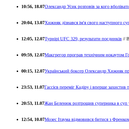
10:56, 18.07
Олександр Усик розповів за кого вболіва
20:04, 13.07
Хижняк дізнався ім'я свого наступного с
12:05, 12.07
Турнірі UFC 329, результати поєдинків
// 
09:59, 12.07
Макгрегор програв технічним нокаутом Г
00:15, 12.07
Український боксер Олександр Хижняк пр
23:53, 11.07
Гассієв переміг Кадіру і вперше захистив
20:53, 11.07
Жан Беленюк розтрощив суперника в суп
12:54, 10.07
Мозес Ітаума відмовився битися з Френко