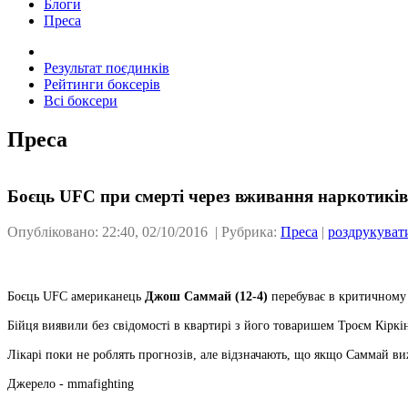
Блоги
Преса
Результат поєдинків
Рейтинги боксерів
Всі боксери
Преса
Боєць UFC при смерті через вживання наркотиків
Опубліковано: 22:40, 02/10/2016 | Рубрика:
Преса
|
роздрукуват
Боєць UFC американець
Джош Саммай (12-4)
перебуває в критичному 
Бійця виявили без свідомості в квартирі з його товаришем Троєм Кіркі
Лікарі поки не роблять прогнозів, але відзначають, що якщо Саммай в
Джерело - mmafighting