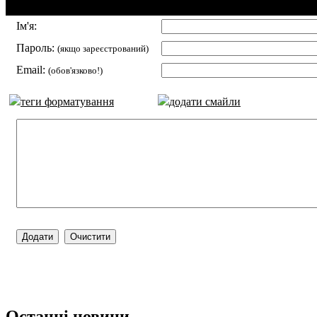
Додавання коментаря:
Ім'я:
Пароль:
(якщо зареєстрований)
Email:
(обов'язково!)
теги форматування
додати смайли
Останні новини