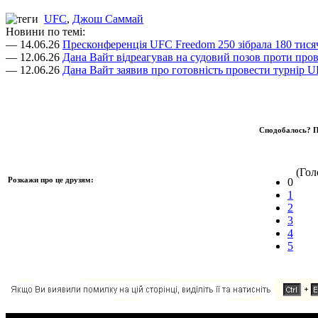
UFC
,
Джош Саммай
Новини по темі:
— 14.06.26
Пресконференція UFC Freedom 250 зібрала 180 тисяч
— 12.06.26
Дана Вайт відреагував на судовий позов проти про
— 12.06.26
Дана Вайт заявив про готовність провести турнір UF
Сподобалось? П
(Голо
Розкажи про це друзям:
0
1
2
3
4
5