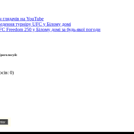
 глядачів на YouTube
ведення турніру UFC у Білому домі
C Freedom 250 у Білому домі за будь-якої погоди
роголосуй:
сів: 0)