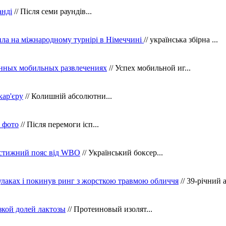
анді
// Після семи раундів...
ила на міжнародному турнірі в Німеччині
// українська збірна ...
нных мобильных развлечениях
// Успех мобильной иг...
кар'єру
// Колишній абсолютни...
в фото
// Після перемоги ісп...
рестижний пояс від WBO
// Український боксер...
кулаках і покинув ринг з жорсткою травмою обличчя
// 39-річний 
зкой долей лактозы
// Протеиновый изолят...