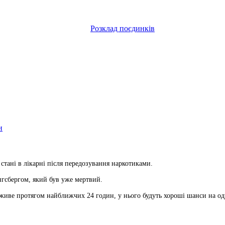
Розклад поєдинків
и
стані в лікарні після передозування наркотиками.
нгсбергом, який був уже мертвий.
иживе протягом найближчих 24 годин, у нього будуть хороші шанси на о