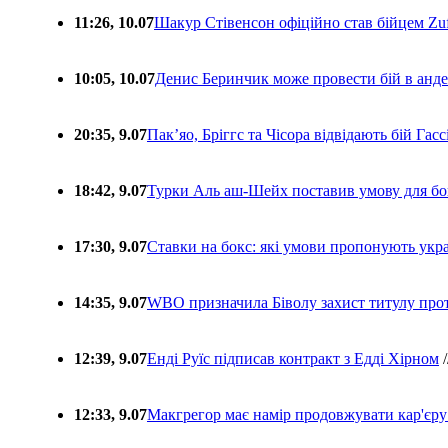
11:26, 10.07
Шакур Стівенсон офіційно став бійцем Zuf
10:05, 10.07
Денис Беринчик може провести бій в анде
20:35, 9.07
Пакʼяо, Бріггс та Чісора відвідають бій Гас
18:42, 9.07
Турки Аль аш-Шейх поставив умову для бо
17:30, 9.07
Ставки на бокс: які умови пропонують укра
14:35, 9.07
WBO призначила Біволу захист титулу про
12:39, 9.07
Енді Руїс підписав контракт з Едді Хірном
/
12:33, 9.07
Макгрегор має намір продовжувати кар'єру