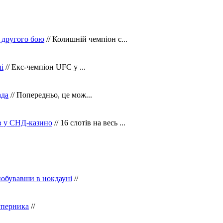
 другого бою
// Колишній чемпіон с...
і
// Екс-чемпіон UFC у ...
ада
// Попередньо, це мож...
ів у СНД-казино
// 16 слотів на весь ...
побувавши в нокдауні
//
уперника
//