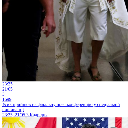
23:25
21/05
3
1699
Усик прийшов на фінальну прес-конференцію у спеціальній
вишиванці
23:25, 21/05
3
Кадр дня