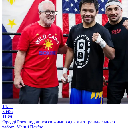
14:15
30/06
11350
Фредді Роуч поділився свіжими кадрами з тренувального
табору Менні Пак’яо