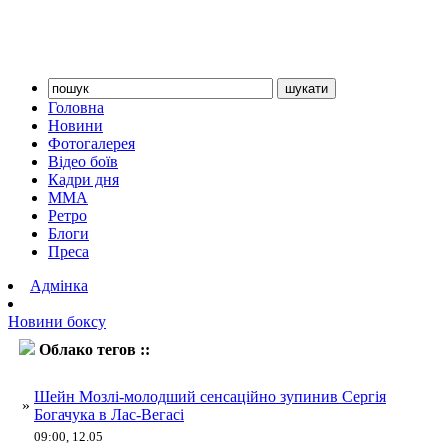
Головна
Новини
Фотогалерея
Відео боїв
Кадри дня
ММА
Ретро
Блоги
Преса
Адмінка
Новини боксу
Облако тегов ::
мозлі
Шейн Мозлі-молодший сенсаційно зупинив Сергія
»
Богачука в Лас-Вегасі
09:00, 12.05