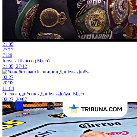
21:05
27/12
7128
Іноуе - Пікассо (Відео)
21:05, 27/12
02:27
20/07
11184
Олександр Усик - Даніель Дебуа. Відео
02:27, 20/07