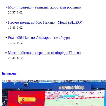
»
Мозлі: Кличко - великий, жорсткий росіянин
20:57, 3.02
»
Промо-ролик до бою Пакьяо - Мозлі (ВІДЕО)
16:43, 3.02
»
Роач: бій Пакьяо-Альварес - це абсурд
17:12, 9.12
»
Мозлі: обіцяю, я перевірю підборіддя Пакьяо
22:38, 8.12
Кадри дня