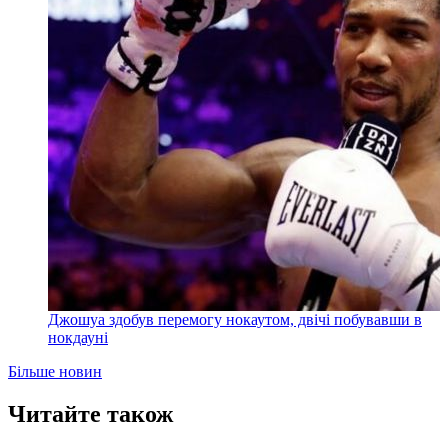
Джошуа здобув перемогу нокаутом, двічі побувавши в
нокдауні
Більше новин
Читайте також