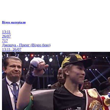
Відео матеріали
13:11
26/07
717
Джошуа - Пренг (Відео бою)
13:11, 26/07