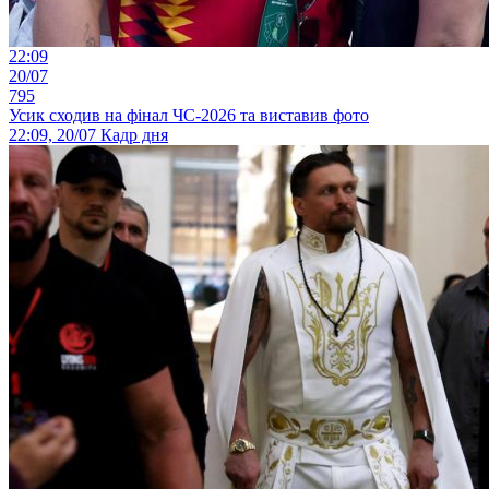
22:09
20/07
795
Усик сходив на фінал ЧС-2026 та виставив фото
22:09, 20/07
Кадр дня