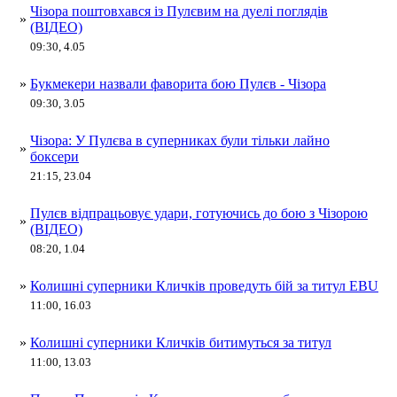
Чізора поштовхався із Пулєвим на дуелі поглядів
»
(ВІДЕО)
09:30, 4.05
»
Букмекери назвали фаворита бою Пулєв - Чізора
09:30, 3.05
Чізора: У Пулєва в суперниках були тільки лайно
»
боксери
21:15, 23.04
Пулєв відпрацьовує удари, готуючись до бою з Чізорою
»
(ВІДЕО)
08:20, 1.04
»
Колишні суперники Кличків проведуть бій за титул EBU
11:00, 16.03
»
Колишні суперники Кличків битимуться за титул
11:00, 13.03