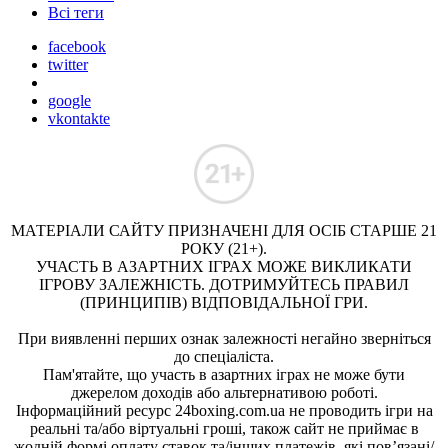
Всі теги
facebook
twitter
google
vkontakte
МАТЕРІАЛИ САЙТУ ПРИЗНАЧЕНІ ДЛЯ ОСІБ СТАРШЕ 21
РОКУ (21+).
УЧАСТЬ В АЗАРТНИХ ІГРАХ МОЖЕ ВИКЛИКАТИ
ІГРОВУ ЗАЛЕЖНІСТЬ. ДОТРИМУЙТЕСЬ ПРАВИЛ
(ПРИНЦИПІВ) ВІДПОВІДАЛЬНОЇ ГРИ.
При виявленні перших ознак залежності негайно зверніться
до спеціаліста.
Пам'ятайте, що участь в азартних іграх не може бути
джерелом доходів або альтернативою роботі.
Інформаційний ресурс 24boxing.com.ua не проводить ігри на
реальні та/або віртуальні гроші, також сайт не приймає в
жодній формі оплату ставок та/інших платежів, які пов’язані/