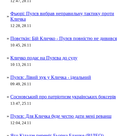
12:47, 28.11
Фьюрі: Пулєв вибрав неправильну тактику проти
»
Кличка
12:28, 28.11
»
Повєткін: Бій Кличко - Пулєв повністю не дивився
10:45, 26.11
»
Кличко подає на Пулєва до суду
10:13, 26.11
»
Пулєв: Лівий хук у Кличка - ідеальний
09:49, 26.11
»
Сосновський про патріотизм українських боксерів
13:47, 25.11
»
Пулєв: Для Кличка буде честю дати мені реванш
12:04, 24.11
»
Яго Кіладзе переміг Бьорна Блашке (ВІДЕО)