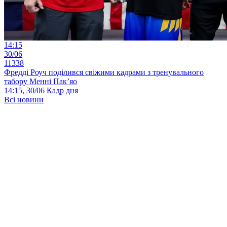
14:15
30/06
11338
Фредді Роуч поділився свіжими кадрами з тренувального
табору Менні Пак’яо
14:15, 30/06
Кадр дня
Всі новини