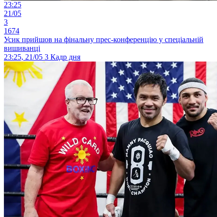
23:25
21/05
3
1674
Усик прийшов на фінальну прес-конференцію у спеціальній
вишиванці
23:25, 21/05
3
Кадр дня