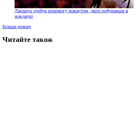
Джошуа здобув перемогу нокаутом, двічі побувавши в
нокдауні
Більше новин
Читайте також