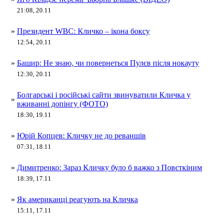
21:08, 20.11
»
Президент WBC: Кличко – ікона боксу
12:54, 20.11
»
Башир: Не знаю, чи повернеться Пулєв після нокауту
12:30, 20.11
Болгарські і російські сайти звинуватили Кличка у
»
вживанні допінгу (ФОТО)
18:30, 19.11
»
Юрій Копцев: Кличку не до реваншів
07:31, 18.11
»
Димитренко: Зараз Кличку було б важко з Повєткіним
18:39, 17.11
»
Як американці реагують на Кличка
15:11, 17.11