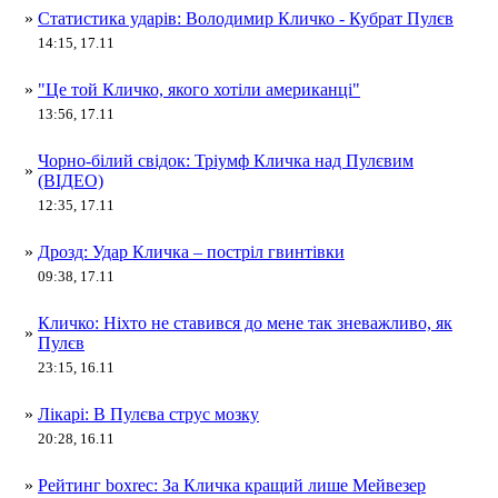
»
Статистика ударів: Володимир Кличко - Кубрат Пулєв
14:15, 17.11
»
"Це той Кличко, якого хотіли американці"
13:56, 17.11
Чорно-білий свідок: Тріумф Кличка над Пулєвим
»
(ВІДЕО)
12:35, 17.11
»
Дрозд: Удар Кличка – постріл гвинтівки
09:38, 17.11
Кличко: Ніхто не ставився до мене так зневажливо, як
»
Пулєв
23:15, 16.11
»
Лікарі: В Пулєва струс мозку
20:28, 16.11
»
Рейтинг boxrec: За Кличка кращий лише Мейвезер