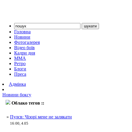
Головна
Новини
Фотогалерея
Відео боїв
Кадри дня
ММА
Ретро
Блоги
Преса
Адмінка
Новини боксу
Облако тегов ::
Кубрат Пулєв
»
Пулєв: Чізорі мене не залякати
16:00, 4.05