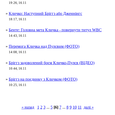
19:26, 16.11
»
Кличко: Наступний Бріггз або Дженнінгс
18:17, 16.11
»
Бенте: Головна мета Кличка - повернути титул WBC
14:43, 16.11
»
Перемога Кличка над Пулєвим (ФОТО)
14:08, 16.11
»
Бріггз задоволений боєм Кличко-Пулєв (ВІДЕО)
10:44, 16.11
»
Бріггз на поєдинку з Кличком (ФОТО)
10:25, 16.11
« назад
1
2
3
...
5
[6]
7
...
8
9
10
11
далі »