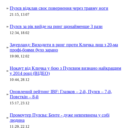
»
Пулєв відклав своє повернення через травму ноги
21:15, 13.07
»
Пулєв за рік вийде на ринг щонайменше 3 рази
12:34, 18.02
Зауерланд: Виходити в ринг проти Кличка лиш з 20-ма
»
профі-боями було зарано
19:00, 12.02
Нокаут від Кличка у бою з Пулєвим визнано найкращим
»
у 2014 році (ВІДЕО)
10:44, 28.12
Оновлений рейтинг IBF: Глазков – 2-й, Пулєв – 7-й,
»
Повєткін – 8-й
15:17, 23.12
Промоутер Пулєва: Бенте - дуже невпевнена у собі
»
людина
11:29, 22.12