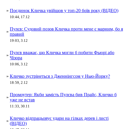
»
Поєдинок Кличка увійшов у топ-20 боїв року (ВІДЕО)
10:44, 17.12
Пулєв: Судовий позов Кличка проти мене є марним, бо я
»
правий
19:03, 3.12
Пулєв вважає, що Кличка могли б побити Фьюрі або
»
Чізора
10:06, 3.12
»
Кличко зустрінеться з Дженнінгсом у Нью-Йорку?
18:59, 2.12
Промоутер: Якби замість Пулєва бив Прайс, Кличко б
»
уже не встав
11:33, 30.11
Кличко відпрацьовує удари на гілках дерев і листі
»
(ВІДЕО)