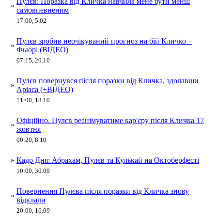
Пулєв: Поразка від Кличка навчила мене бути менш
»
самовпевненим
17:00, 5.02
Пулєв зробив неочікуваний прогноз на бій Кличко –
»
Фьюрі (ВІДЕО)
07:15, 20.10
Пулєв повернувся після поразки від Кличка, здолавши
»
Аріаса (+ВІДЕО)
11:00, 18.10
Офіційно. Пулєв реанімуватиме кар'єру після Кличка 17
»
жовтня
00:20, 8.10
»
Кадр Дня: Абрахам, Пулєв та Кулькай на Октоберфесті
10:00, 30.09
Повернення Пулєва після поразки від Кличка знову
»
відклали
20:00, 16.09