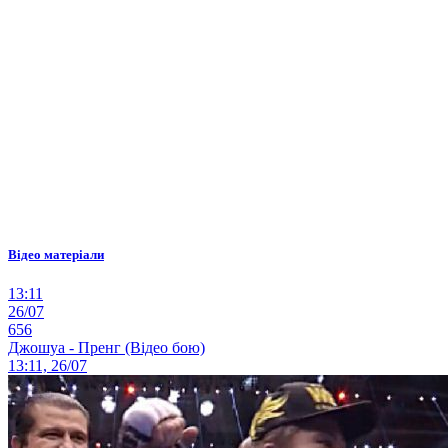
Відео матеріали
13:11
26/07
656
Джошуа - Пренг (Відео бою)
13:11, 26/07