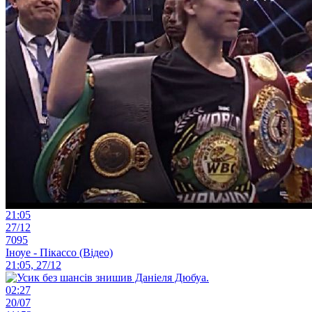
21:05
27/12
7095
Іноуе - Пікассо (Відео)
21:05, 27/12
02:27
20/07