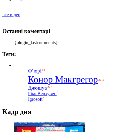
все відео
Останні коментарі
{plugin_lastcomments}
Теги:
Ф’юрі
92
Конор Макгрегор
2016
Джошуа
227
1
Ріко Верхувен
1
Igrosoft
Кадр дня