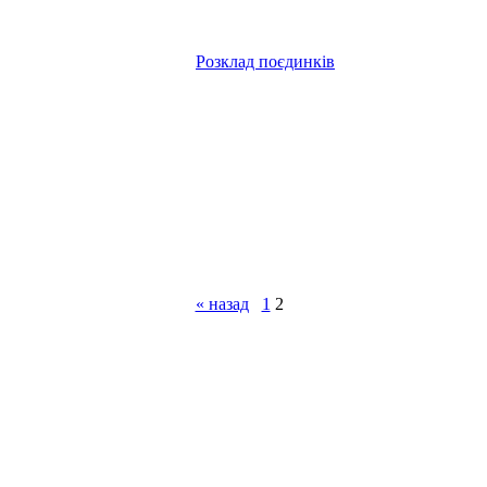
Розклад поєдинків
« назад
1
2