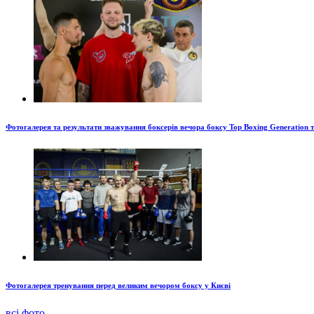
Фотогалерея та результати зважування боксерів вечора боксу Top Boxing Generation 
Фотогалерея тренування перед великим вечором боксу у Києві
всі фото