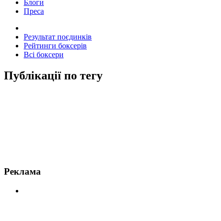
Блоги
Преса
Результат поєдинків
Рейтинги боксерів
Всі боксери
Публікації по тегу
Новини по Костя Цзю
Реклама