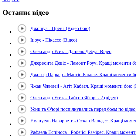
Останнє відео
Джошуа - Пренг (Відео бою)
Іноуе - Пікассо (Відео)
Олександр Усик - Даніель Дебуа. Відео
Джервонта Девіс - Ламонт Роуч. Кращі моменти 
Джозеф Паркер - Мартін Баколе. Кращі моменти 
Чжан Чжилей - Агіт Кабаєл. Кращі моменти бою 
Олександр Усик - Тайсон Ф'юрі - 2 (відео)
Усик та Ф'юрі поспілкувались перед боєм по відео 
Емануель Наваррете - Оскар Вальдес. Кращі мом
Рафаель Еспіноса - Робейсі Рамірес. Кращі момен