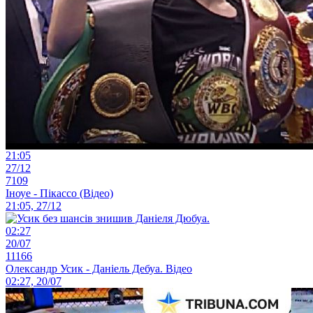
21:05
27/12
7109
Іноуе - Пікассо (Відео)
21:05, 27/12
02:27
20/07
11166
Олександр Усик - Даніель Дебуа. Відео
02:27, 20/07