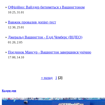
»
ОФіційно: Вайлдер битиметься з Вашингтоном
10:25, 31.01
»
Вавжик провалив допінг-тест
12:30, 25.01
»
Джеральд Вашингтон - Едді Чемберс (ВІДЕО)
01:20, 2.05
»
Поєдинок Мансур - Вашингтон завершився унічию
17:00, 14.10
« назад
1
[2]
Кадри дня