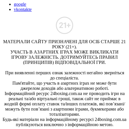
google
vkontakte
МАТЕРІАЛИ САЙТУ ПРИЗНАЧЕНІ ДЛЯ ОСІБ СТАРШЕ 21
РОКУ (21+).
УЧАСТЬ В АЗАРТНИХ ІГРАХ МОЖЕ ВИКЛИКАТИ
ІГРОВУ ЗАЛЕЖНІСТЬ. ДОТРИМУЙТЕСЬ ПРАВИЛ
(ПРИНЦИПІВ) ВІДПОВІДАЛЬНОЇ ГРИ.
При виявленні перших ознак залежності негайно зверніться
до спеціаліста.
Пам'ятайте, що участь в азартних іграх не може бути
джерелом доходів або альтернативою роботі.
Інформаційний ресурс 24boxing.com.ua не проводить ігри на
реальні та/або віртуальні гроші, також сайт не приймає в
жодній формі оплату ставок та/інших платежів, які пов’язані/
можуть бути пов’язані з азартними іграми, букмекерами або
тоталізаторами.
Будь-які матеріали на інформаційному ресурсі 24boxing.com.ua
публікуються виключно з інформаційною метою.