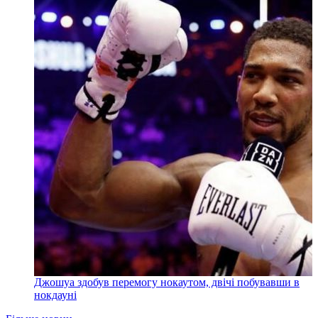
Джошуа здобув перемогу нокаутом, двічі побувавши в
нокдауні