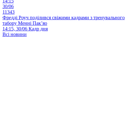
14:15
30/06
11343
Фредді Роуч поділився свіжими кадрами з тренувального
табору Менні Пак’яо
14:15, 30/06
Кадр дня
Всі новини