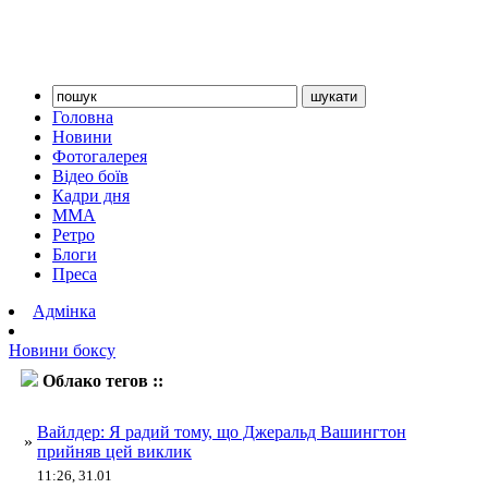
Головна
Новини
Фотогалерея
Відео боїв
Кадри дня
ММА
Ретро
Блоги
Преса
Адмінка
Новини боксу
Облако тегов ::
Джеральд Вашингтон
Вайлдер: Я радий тому, що Джеральд Вашингтон
»
прийняв цей виклик
11:26, 31.01