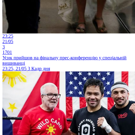
23:25
21/05
3
1701
Усик прийшов на фінальну прес-конференцію у спеціальній
вишиванці
23:25, 21/05
3
Кадр дня