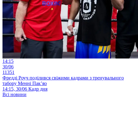
14:15
30/06
11351
Фредді Роуч поділився свіжими кадрами з тренувального
табору Менні Пак’яо
14:15, 30/06
Кадр дня
Всі новини