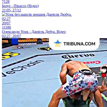
7128
Іноуе - Пікассо (Відео)
21:05, 27/12
02:27
20/07
11186
Олександр Усик - Даніель Дебуа. Відео
02:27, 20/07