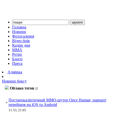
Головна
Новини
Фотогалерея
Відео боїв
Кадри дня
ММА
Ретро
Блоги
Преса
Адмінка
Новини боксу
Облако тегов ::
ігри
Постапокаліптичний ММО-шутер Once Human, нарешті
»
перейшов на iOS та Android
11:53, 21.05