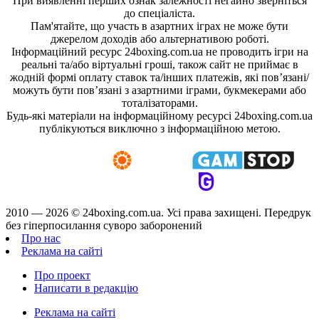
При виявленні перших ознак залежності негайно зверніться
до спеціаліста.
Пам'ятайте, що участь в азартних іграх не може бути
джерелом доходів або альтернативою роботі.
Інформаційний ресурс 24boxing.com.ua не проводить ігри на
реальні та/або віртуальні гроші, також сайт не приймає в
жодній формі оплату ставок та/інших платежів, які пов’язані/
можуть бути пов’язані з азартними іграми, букмекерами або
тоталізаторами.
Будь-які матеріали на інформаційному ресурсі 24boxing.com.ua
публікуються виключно з інформаційною метою.
2010 — 2026 ©
24boxing.com.ua.
Усi права захищенi. Передрук
без гіперпосилання суворо заборонений
Про нас
Реклама на сайті
Про проект
Написати в редакцію
Реклама на сайті