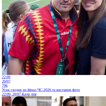
22:09
20/07
796
Усик сходив на фінал ЧС-2026 та виставив фото
22:09, 20/07
Кадр дня