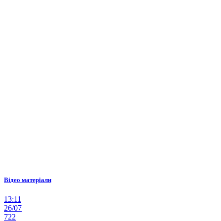
Відео матеріали
13:11
26/07
722