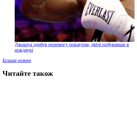
Джошуа здобув перемогу нокаутом, двічі побувавши в
нокдауні
Більше новин
Читайте також