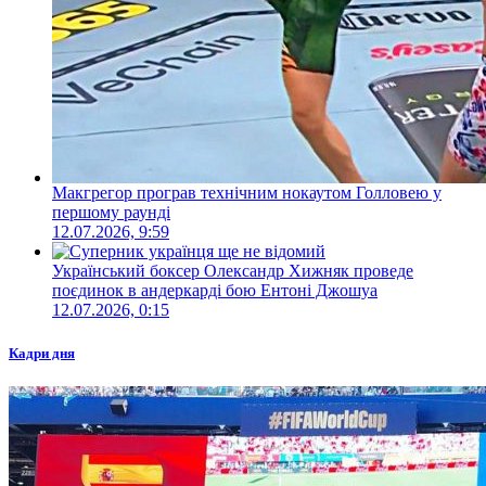
Макгрегор програв технічним нокаутом Голловею у
першому раунді
12.07.2026, 9:59
Український боксер Олександр Хижняк проведе
поєдинок в андеркарді бою Ентоні Джошуа
12.07.2026, 0:15
Кадри дня