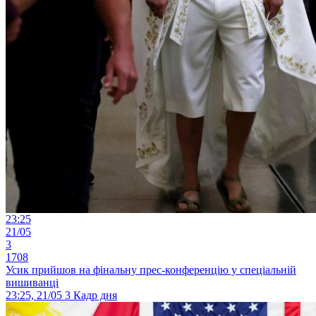
23:25
21/05
3
1708
Усик прийшов на фінальну прес-конференцію у спеціальній
вишиванці
23:25, 21/05
3
Кадр дня