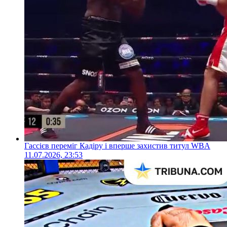
Гассієв переміг Кадіру і вперше захистив титул WBA
11.07.2026, 23:53