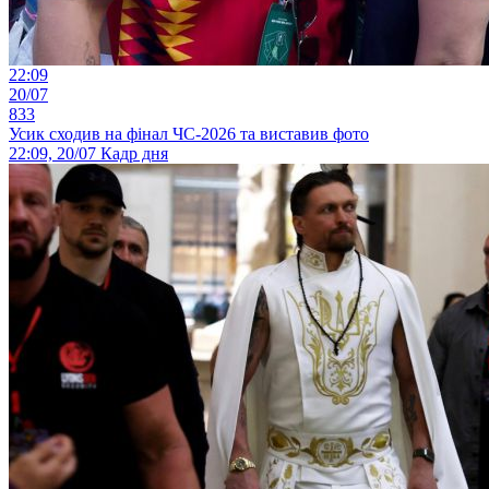
22:09
20/07
833
Усик сходив на фінал ЧС-2026 та виставив фото
22:09, 20/07
Кадр дня