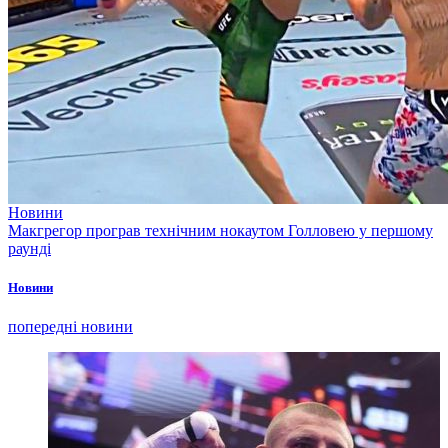
Новини
Макгрегор програв технічним нокаутом Голловею у першому
раунді
Новини
попередні новини