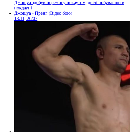
Джошуа здобув перемогу нокаутом, двічі побувавши в
нокдауні
Джошуа - Пренг (Відео бою)
13:11, 26/07