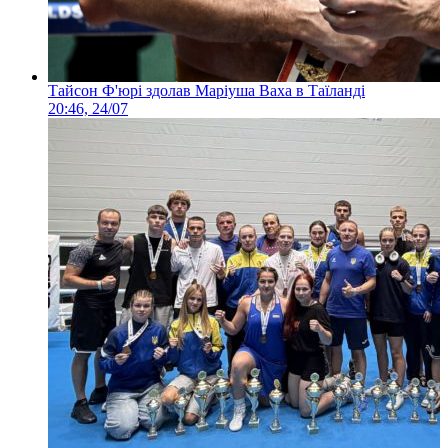
Тайсон Ф'юрі здолав Маріуша Ваха в Таїланді
20:46, 24/07