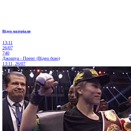
Відео матеріали
13:11
26/07
740
Джошуа - Пренг (Відео бою)
13:11, 26/07