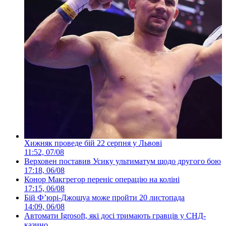
Хижняк проведе бій 22 серпня у Львові
11:52, 07/08
Верховен поставив Усику ультиматум щодо другого бою
17:18, 06/08
Конор Макгрегор переніс операцію на коліні
17:15, 06/08
Бій Ф’юрі-Джошуа може пройти 20 листопада
14:09, 06/08
Автомати Igrosoft, які досі тримають гравців у СНД-
казино