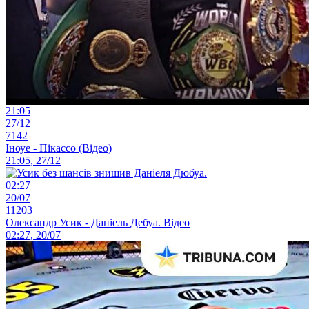
21:05
27/12
7142
Іноуе - Пікассо (Відео)
21:05, 27/12
02:27
20/07
11203
Олександр Усик - Даніель Дебуа. Відео
02:27, 20/07