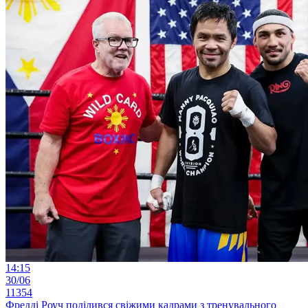
14:15
30/06
11354
Фредді Роуч поділився свіжими кадрами з тренувального