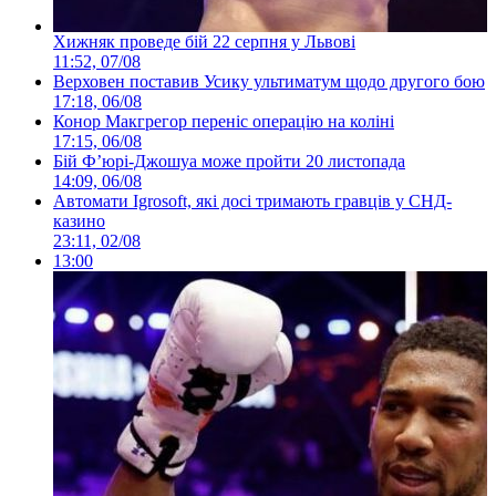
Хижняк проведе бій 22 серпня у Львові
11:52, 07/08
Верховен поставив Усику ультиматум щодо другого бою
17:18, 06/08
Конор Макгрегор переніс операцію на коліні
17:15, 06/08
Бій Ф’юрі-Джошуа може пройти 20 листопада
14:09, 06/08
Автомати Igrosoft, які досі тримають гравців у СНД-
казино
23:11, 02/08
13:00