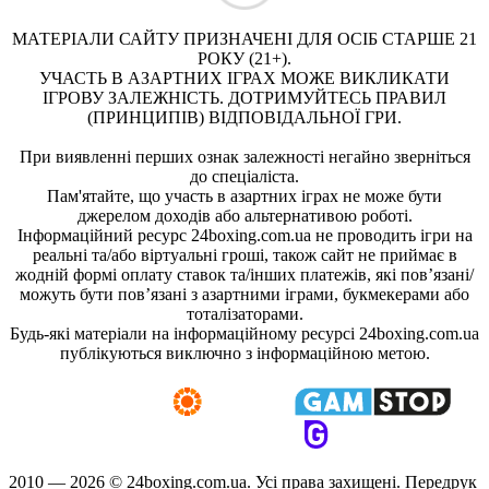
МАТЕРІАЛИ САЙТУ ПРИЗНАЧЕНІ ДЛЯ ОСІБ СТАРШЕ 21
РОКУ (21+).
УЧАСТЬ В АЗАРТНИХ ІГРАХ МОЖЕ ВИКЛИКАТИ
ІГРОВУ ЗАЛЕЖНІСТЬ. ДОТРИМУЙТЕСЬ ПРАВИЛ
(ПРИНЦИПІВ) ВІДПОВІДАЛЬНОЇ ГРИ.
При виявленні перших ознак залежності негайно зверніться
до спеціаліста.
Пам'ятайте, що участь в азартних іграх не може бути
джерелом доходів або альтернативою роботі.
Інформаційний ресурс 24boxing.com.ua не проводить ігри на
реальні та/або віртуальні гроші, також сайт не приймає в
жодній формі оплату ставок та/інших платежів, які пов’язані/
можуть бути пов’язані з азартними іграми, букмекерами або
тоталізаторами.
Будь-які матеріали на інформаційному ресурсі 24boxing.com.ua
публікуються виключно з інформаційною метою.
2010 — 2026 ©
24boxing.com.ua.
Усi права захищенi. Передрук