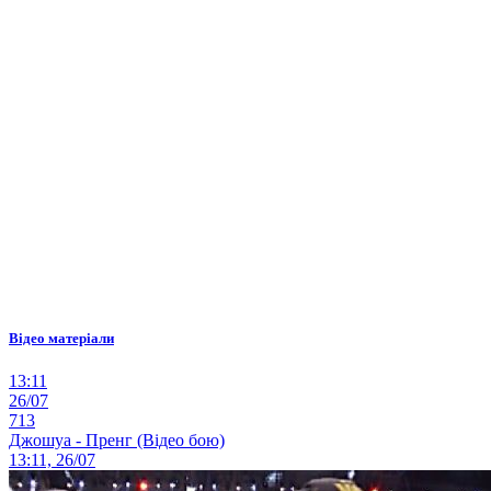
Відео матеріали
13:11
26/07
713
Джошуа - Пренг (Відео бою)
13:11, 26/07