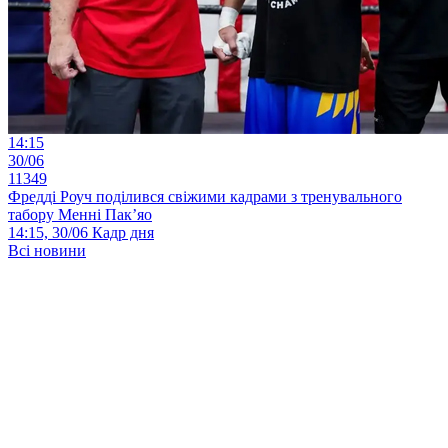
14:15
30/06
11349
Фредді Роуч поділився свіжими кадрами з тренувального
табору Менні Пак’яо
14:15, 30/06
Кадр дня
Всі новини