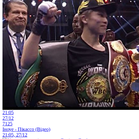
21:05
27/12
7125
Іноуе - Пікассо (Відео)
21:05, 27/12