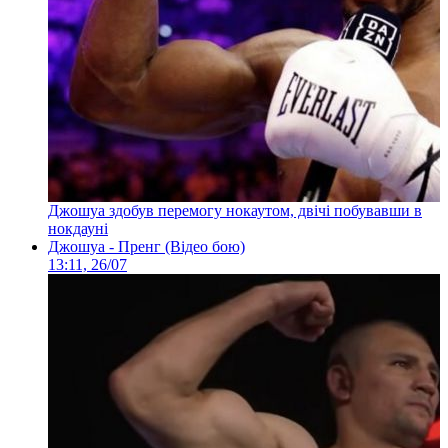
Джошуа здобув перемогу нокаутом, двічі побувавши в
нокдауні
Джошуа - Пренг (Відео бою)
13:11, 26/07