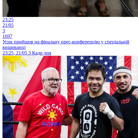
23:25
21/05
3
1697
Усик прийшов на фінальну прес-конференцію у спеціальній
вишиванці
23:25, 21/05
3
Кадр дня