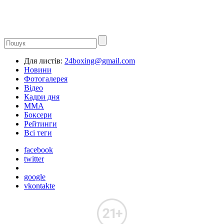
Для листів:
24boxing@gmail.com
Новини
Фотогалерея
Відео
Кадри дня
ММА
Боксери
Рейтинги
Всі теги
facebook
twitter
google
vkontakte