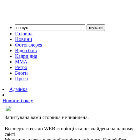
Головна
Новини
Фотогалерея
Відео боїв
Кадри дня
ММА
Ретро
Блоги
Преса
Адмінка
Новини боксу
Сторінку не знайдено
Запитувана вами сторінка не знайдена.
Ви звертаєтеся до WEB сторінці яка не знайдена на нашому
сайті.
Можливо, адреса шуканої сторінки змінився. Спробуйте