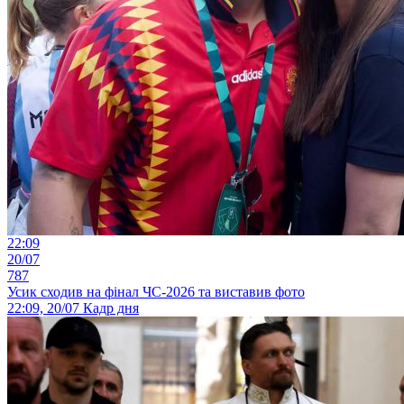
22:09
20/07
787
Усик сходив на фінал ЧС-2026 та виставив фото
22:09, 20/07
Кадр дня