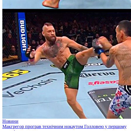
Новини
Макгрегор програв технічним нокаутом Голловею у першому