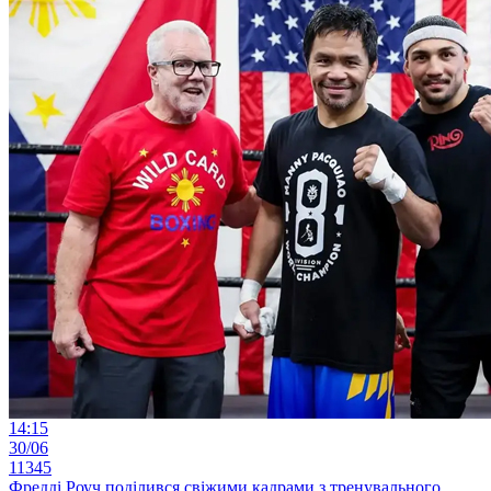
14:15
30/06
11345
Фредді Роуч поділився свіжими кадрами з тренувального