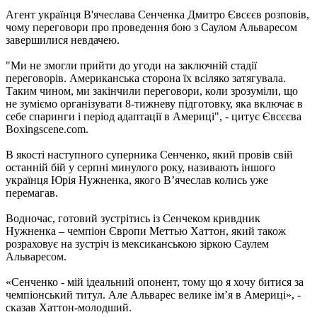
Агент українця В'ячеслава Сенченка Дмитро Євсєєв розповів,
чому переговори про проведення бою з Саулом Альваресом
завершилися невдачею.
"Ми не змогли прийти до угоди на заключній стадії
переговорів. Американська сторона їх всіляко затягувала.
Таким чином, ми закінчили переговори, коли зрозуміли, що
не зуміємо організувати 8-тижневу підготовку, яка включає в
себе спаринги і період адаптації в Америці", - цитує Євсєєва
Boxingscene.com.
В якості наступного суперника Сенченко, який провів свій
останній бій у серпні минулого року, називають іншого
українця Юрія Нужненка, якого В’ячеслав колись уже
перемагав.
Водночас, готовий зустрітись із Сенчеком кривдник
Нужненка – чемпіон Європи Меттью Хаттон, який також
розраховує на зустріч із мексиканською зіркою Саулем
Альваресом.
«Сенченко - мій ідеальний опонент, тому що я хочу битися за
чемпіонський титул. Але Альварес велике ім’я в Америці», -
сказав Хаттон-молодший.