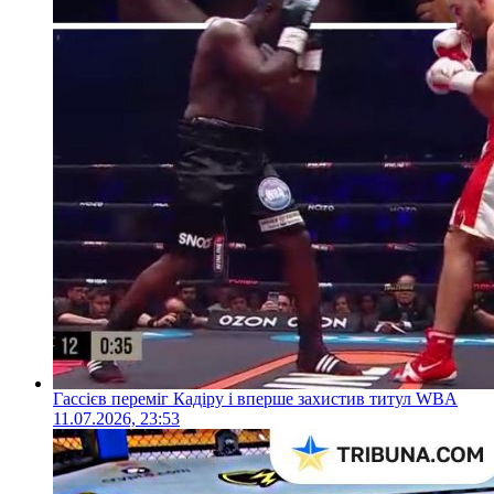
Гассієв переміг Кадіру і вперше захистив титул WBA
11.07.2026, 23:53