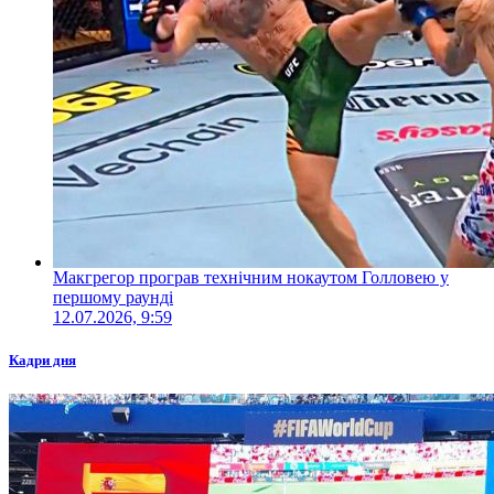
Макгрегор програв технічним нокаутом Голловею у
першому раунді
12.07.2026, 9:59
Кадри дня