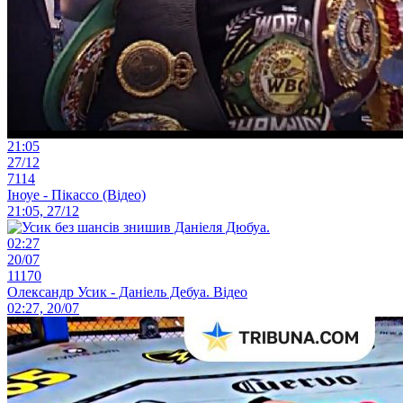
21:05
27/12
7114
Іноуе - Пікассо (Відео)
21:05, 27/12
02:27
20/07
11170
Олександр Усик - Даніель Дебуа. Відео
02:27, 20/07