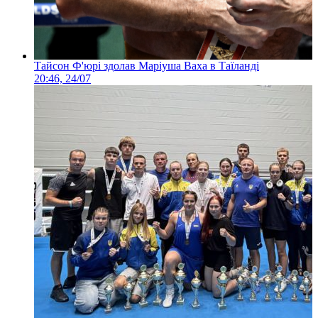
Тайсон Ф'юрі здолав Маріуша Ваха в Таїланді
20:46, 24/07