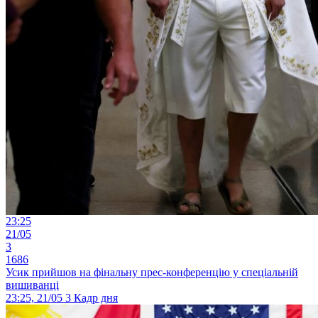
23:25
21/05
3
1686
Усик прийшов на фінальну прес-конференцію у спеціальній
вишиванці
23:25, 21/05
3
Кадр дня