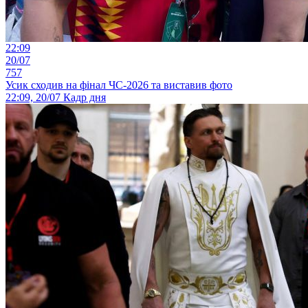
22:09
20/07
757
Усик сходив на фінал ЧС-2026 та виставив фото
22:09, 20/07
Кадр дня