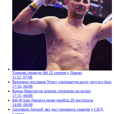
Хижняк проведе бій 22 серпня у Львові
11:52, 07/08
Верховен поставив Усику ультиматум щодо другого бою
17:18, 06/08
Конор Макгрегор переніс операцію на коліні
17:15, 06/08
Бій Ф’юрі-Джошуа може пройти 20 листопада
14:09, 06/08
Автомати Igrosoft, які досі тримають гравців у СНД-
казино