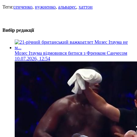
Теги:
сенченко
,
нужненко
,
альварес
,
хаттон
Вибір редакції
Мозес Ітаума відмовився битися з Френком Санчесом
10.07.2026, 12:54