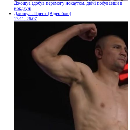
Джошуа здобув перемогу нокаутом, двічі побувавши в
нокдауні
Джошуа - Пренг (Відео бою)
13:11, 26/07