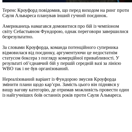
Теренс Кроуфорд повідомив, що перед виходом на ринг проти
Сауля Альвареса планував інший гучний поєдинок.
Американець намагався домовитися про бій із чемпіоном
світу Себастьяном Фундорою, однак переговори завершилися
безрезультатно.
За словами Кроуфорда, команда потенційного суперника
відмовилася від поєдинку, аргументуючи це недостатнім
статусом боксера з погляду комерційної привабливості. У
результаті об’єднавчий бій у першій середній вазі за лінією
WBO так і не був організований.
Нереалізований варіант із Фундорою змусив Кроуфорда
змінити плани щодо кар’єри. Замість цього він піднявся у
вищу вагову категорію, де отримав можливість провести один
із найгучніших боїв останніх років проти Сауля Альвареса.