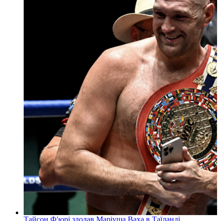
Тайсон Ф'юрі здолав Маріуша Ваха в Таїланді