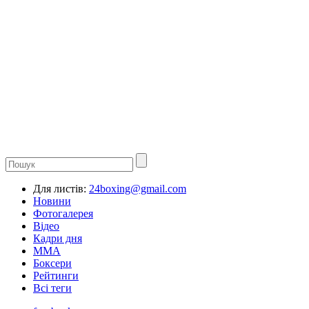
Для листів:
24boxing@gmail.com
Новини
Фотогалерея
Відео
Кадри дня
ММА
Боксери
Рейтинги
Всі теги