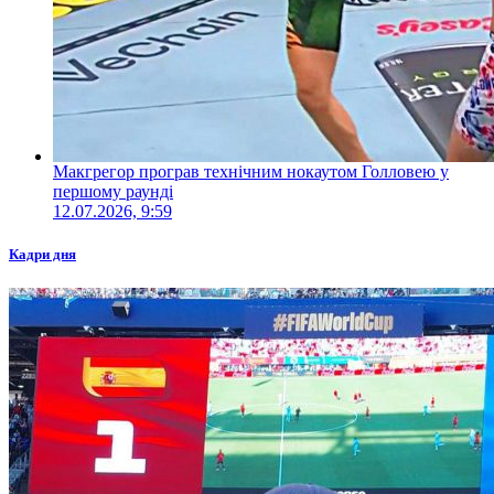
Макгрегор програв технічним нокаутом Голловею у
першому раунді
12.07.2026, 9:59
Кадри дня