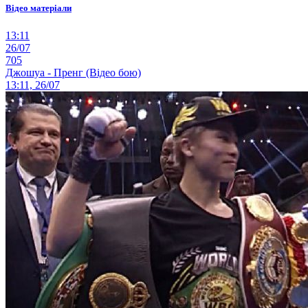
Відео матеріали
13:11
26/07
705
Джошуа - Пренг (Відео бою)
13:11, 26/07