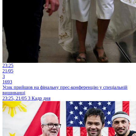
23:25
21/05
3
1693
Усик прийшов на фінальну прес-конференцію у спеціальній
вишиванці
23:25, 21/05
3
Кадр дня