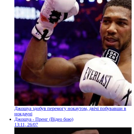
Джошуа здобув перемогу нокаутом, двічі побувавши в
нокдауні
Джошуа - Пренг (Відео бою)
13:11, 26/07