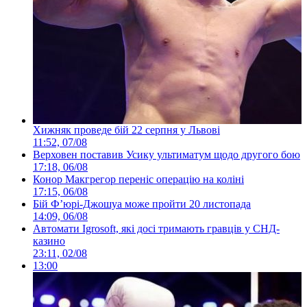
Хижняк проведе бій 22 серпня у Львові
11:52, 07/08
Верховен поставив Усику ультиматум щодо другого бою
17:18, 06/08
Конор Макгрегор переніс операцію на коліні
17:15, 06/08
Бій Ф’юрі-Джошуа може пройти 20 листопада
14:09, 06/08
Автомати Igrosoft, які досі тримають гравців у СНД-
казино
23:11, 02/08
13:00