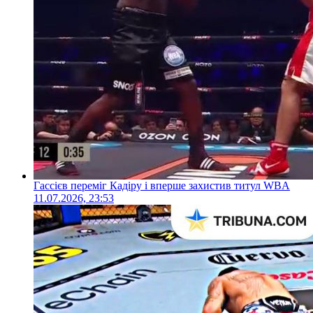
Гассієв переміг Кадіру і вперше захистив титул WBA
11.07.2026, 23:53