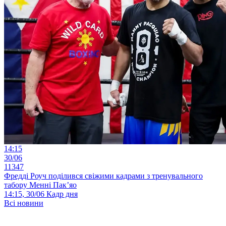
14:15
30/06
11347
Фредді Роуч поділився свіжими кадрами з тренувального
табору Менні Пак’яо
14:15, 30/06
Кадр дня
Всі новини