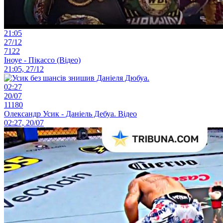
21:05
27/12
7122
Іноуе - Пікассо (Відео)
21:05, 27/12
02:27
20/07
11180
Олександр Усик - Даніель Дебуа. Відео
02:27, 20/07