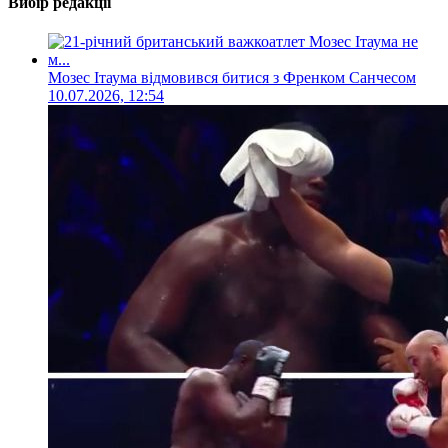
Вибір редакції
Мозес Ітаума відмовився битися з Френком Санчесом
10.07.2026, 12:54