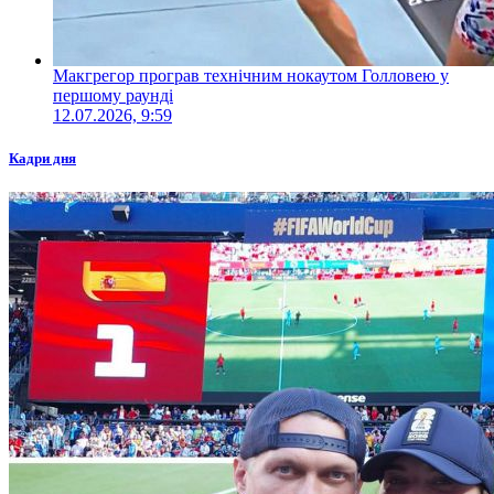
Макгрегор програв технічним нокаутом Голловею у
першому раунді
12.07.2026, 9:59
Кадри дня