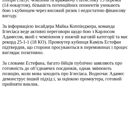
(14 нокаутом), більшість потенційних опонентів уникають
бою з кубинцем через високий ризик і недостатню фінансову
вигоду.
За інформацією інсайдера Майка Коппінджера, команда
Іглесіаса веде активні переговори щодо бою з Карлосом
Адамесом, який є чемпіоном у нижчій ваговій категорії та має
рекорд 25-1-1 (18 КО). Промоутер кубинця Каміль Естефан
підтвердив, що сторони просуваються в перемовинах і процес
виглядає позитивно.
За словами Естефана, багато бійців публічно заявляють про
готовність до об’єднавчих поєдинків, однак змінюють
позицію, коли мова заходить про Іглесіаса. Водночас Адамес
демонструє інший підхід і, за оцінкою промоутера, готовий
прийняти виклик.