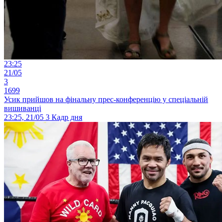
23:25
21/05
3
1699
Усик прийшов на фінальну прес-конференцію у спеціальній
вишиванці
23:25, 21/05
3
Кадр дня