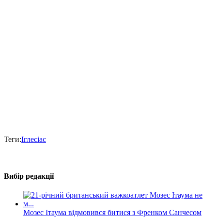
Теги:
Іглесіас
Вибір редакції
Мозес Ітаума відмовився битися з Френком Санчесом