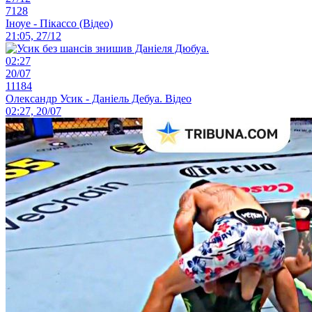
7128
Іноуе - Пікассо (Відео)
21:05, 27/12
02:27
20/07
11184
Олександр Усик - Даніель Дебуа. Відео
02:27, 20/07