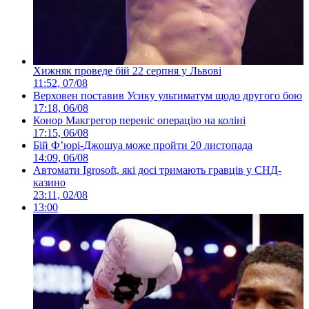
Хижняк проведе бій 22 серпня у Львові
11:52, 07/08
Верховен поставив Усику ультиматум щодо другого бою
17:18, 06/08
Конор Макгрегор переніс операцію на коліні
17:15, 06/08
Бій Ф’юрі-Джошуа може пройти 20 листопада
14:09, 06/08
Автомати Igrosoft, які досі тримають гравців у СНД-
казино
23:11, 02/08
13:00