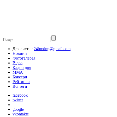
Для листів:
24boxing@gmail.com
Новини
Фотогалерея
Відео
Кадри дня
ММА
Боксери
Рейтинги
Всі теги
facebook
twitter
google
vkontakte