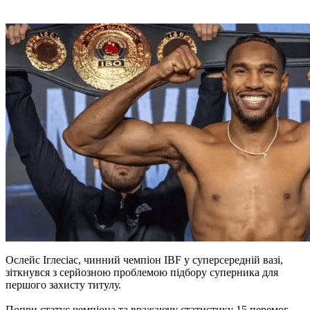
Ослейс Іглесіас, чинний чемпіон IBF у суперсередній вазі,
зіткнувся з серйозною проблемою підбору суперника для
першого захисту титулу.
Попри статус чемпіона та вражаючу статистику 15 перемог