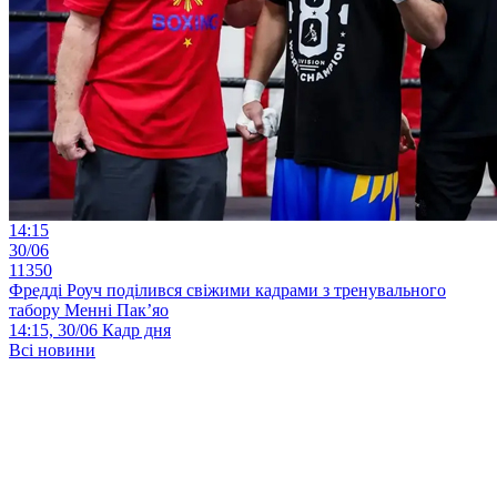
14:15
30/06
11350
Фредді Роуч поділився свіжими кадрами з тренувального
табору Менні Пак’яо
14:15, 30/06
Кадр дня
Всі новини