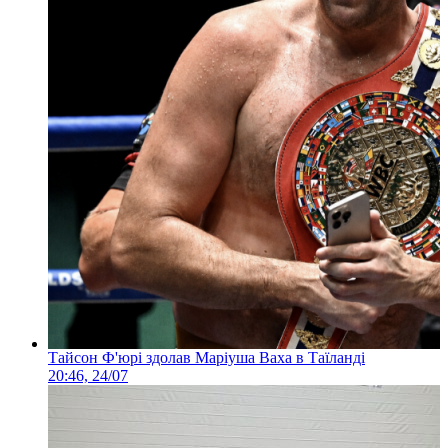
Тайсон Ф'юрі здолав Маріуша Ваха в Таїланді
20:46, 24/07