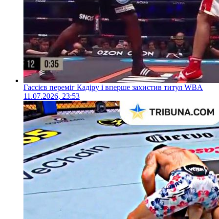
Гассієв переміг Кадіру і вперше захистив титул WBA
11.07.2026, 23:53