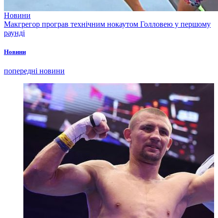
Новини
Макгрегор програв технічним нокаутом Голловею у першому
раунді
Новини
попередні новини