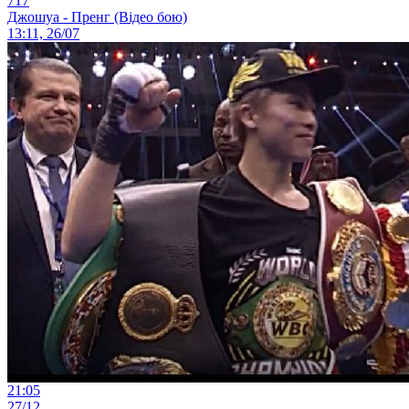
717
Джошуа - Пренг (Відео бою)
13:11, 26/07
21:05
27/12