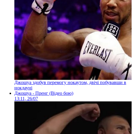
Джошуа здобув перемогу нокаутом, двічі побувавши в
нокдауні
Джошуа - Пренг (Відео бою)
13:11, 26/07