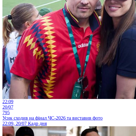
22:09
20/07
795
Усик сходив на фінал ЧС-2026 та виставив фото
22:09, 20/07
Кадр дня