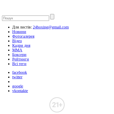
Для листів:
24boxing@gmail.com
Новини
Фотогалерея
Відео
Кадри дня
ММА
Боксери
Рейтинги
Всі теги
facebook
twitter
google
vkontakte