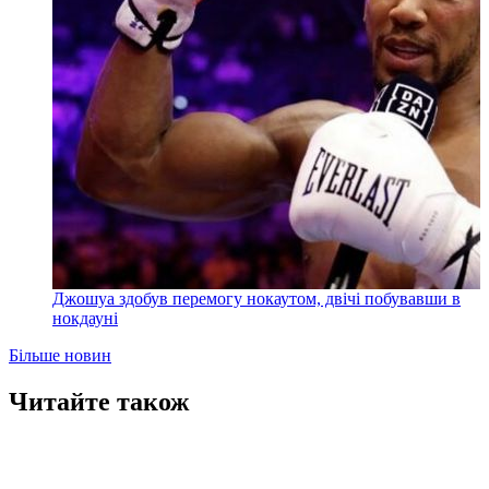
Джошуа здобув перемогу нокаутом, двічі побувавши в
нокдауні
Більше новин
Читайте також