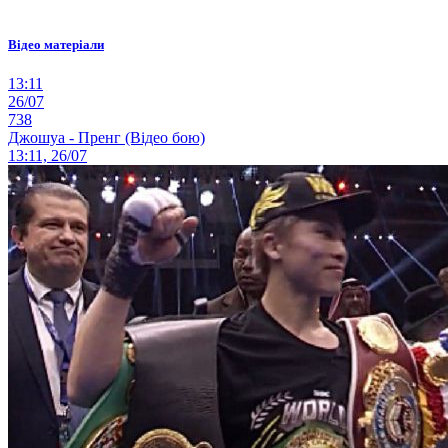
Відео матеріали
13:11
26/07
738
Джошуа - Пренг (Відео бою)
13:11, 26/07