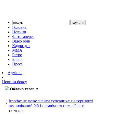
Головна
Новини
Фотогалерея
Відео боїв
Кадри дня
ММА
Ретро
Блоги
Преса
Адмінка
Новини боксу
Облако тегов ::
Іглесіас
Іглесіас не може знайти суперника: на горизонті
»
несподіваний бій із чемпіоном нижчої ваги
13:20, 6.06