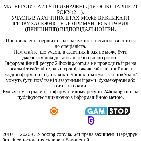
МАТЕРІАЛИ САЙТУ ПРИЗНАЧЕНІ ДЛЯ ОСІБ СТАРШЕ 21
РОКУ (21+).
УЧАСТЬ В АЗАРТНИХ ІГРАХ МОЖЕ ВИКЛИКАТИ
ІГРОВУ ЗАЛЕЖНІСТЬ. ДОТРИМУЙТЕСЬ ПРАВИЛ
(ПРИНЦИПІВ) ВІДПОВІДАЛЬНОЇ ГРИ.
При виявленні перших ознак залежності негайно зверніться
до спеціаліста.
Пам'ятайте, що участь в азартних іграх не може бути
джерелом доходів або альтернативою роботі.
Інформаційний ресурс 24boxing.com.ua не проводить ігри на
реальні та/або віртуальні гроші, також сайт не приймає в
жодній формі оплату ставок та/інших платежів, які пов’язані/
можуть бути пов’язані з азартними іграми, букмекерами або
тоталізаторами.
Будь-які матеріали на інформаційному ресурсі 24boxing.com.ua
публікуються виключно з інформаційною метою.
2010 — 2026 ©
24boxing.com.ua.
Усi права захищенi. Передрук
без гіперпосилання суворо заборонений