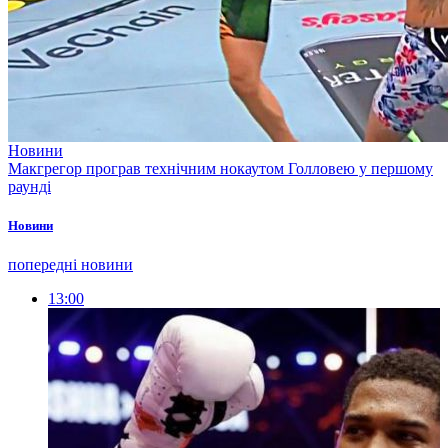
Новини
Макгрегор програв технічним нокаутом Голловею у першому
раунді
Новини
попередні новини
13:00