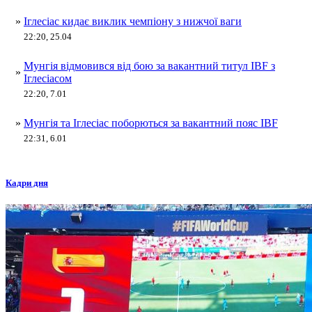
»
Іглесіас кидає виклик чемпіону з нижчої ваги
22:20, 25.04
Мунгія відмовився від бою за вакантний титул IBF з
»
Іглесіасом
22:20, 7.01
»
Мунгія та Іглесіас поборються за вакантний пояс IBF
22:31, 6.01
Кадри дня