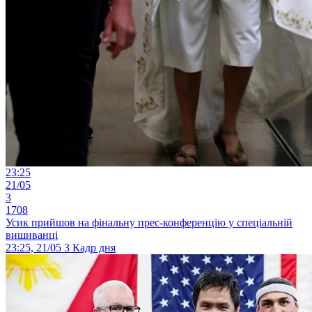
23:25
21/05
3
1708
Усик прийшов на фінальну прес-конференцію у спеціальній
вишиванці
23:25, 21/05
3
Кадр дня