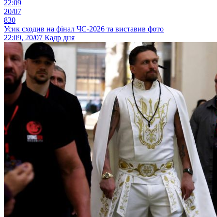
22:09
20/07
830
Усик сходив на фінал ЧС-2026 та виставив фото
22:09, 20/07
Кадр дня