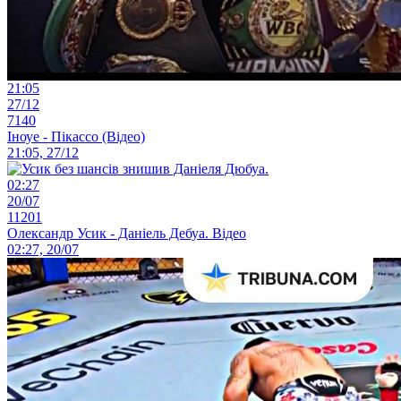
21:05
27/12
7140
Іноуе - Пікассо (Відео)
21:05, 27/12
02:27
20/07
11201
Олександр Усик - Даніель Дебуа. Відео
02:27, 20/07