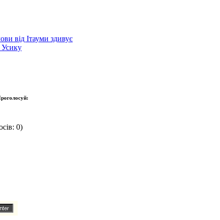
ови від Ітауми здивує
 Усику
роголосуй:
сів: 0)