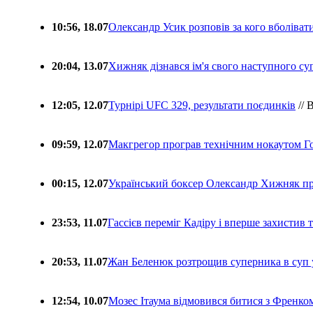
10:56, 18.07
Олександр Усик розповів за кого вболіва
20:04, 13.07
Хижняк дізнався ім'я свого наступного с
12:05, 12.07
Турнірі UFC 329, результати поєдинків
// 
09:59, 12.07
Макгрегор програв технічним нокаутом Г
00:15, 12.07
Український боксер Олександр Хижняк пр
23:53, 11.07
Гассієв переміг Кадіру і вперше захистив
20:53, 11.07
Жан Беленюк розтрощив суперника в суп
12:54, 10.07
Мозес Ітаума відмовився битися з Френко