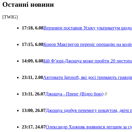
Останні новини
[TWIG]
17:18, 6.08
Верховен поставив Усику ультиматум щодо
17:15, 6.08
Конор Макгрегор переніс операцію на колін
14:09, 6.08
Бій Ф’юрі-Джошуа може пройти 20 листоп
23:11, 2.08
Автомати Igrosoft, які досі тримають гравц
13:11, 26.07
Джошуа - Пренг (Відео бою)
//
13:00, 26.07
Джошуа здобув перемогу нокаутом, двічі 
23:17, 24.07
Олександр Хижняк виявився легшим за с