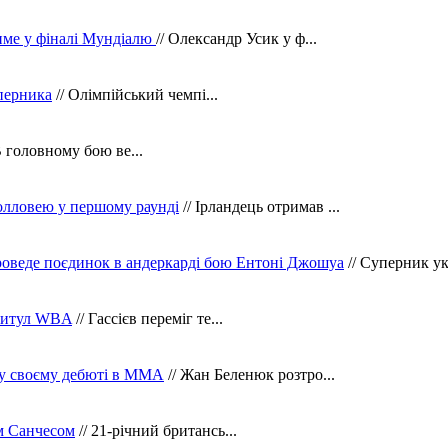
тиме у фіналі Мундіалю
// Олександр Усик у ф...
уперника
// Олімпійський чемпі...
В головному бою ве...
олловею у першому раунді
// Ірландець отримав ...
оведе поєдинок в андеркарді бою Ентоні Джошуа
// Суперник укр
 титул WBA
// Гассієв переміг те...
 у своєму дебюті в ММА
// Жан Беленюк розтро...
м Санчесом
// 21-річний британсь...