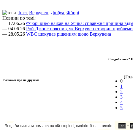
Інгл
,
Верхувен
,
Дюбуа
,
Ф’юрі
Новини по темі:
— 17.06.26
Ф’юрі різко наїхав на Усика: справжня причина відм
— 04.06.26
Рой Джонс пояснив, як Верхувен створив проблеми
— 28.05.26
WBC шокував рішенням щодо Верхувена
Сподобалось? П
(Голо
Розкажи про це друзям:
0
1
2
3
4
5