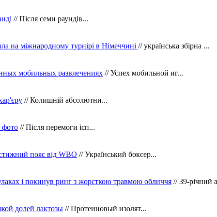
анді
// Після семи раундів...
ила на міжнародному турнірі в Німеччині
// українська збірна ...
нных мобильных развлечениях
// Успех мобильной иг...
кар'єру
// Колишній абсолютни...
в фото
// Після перемоги ісп...
рестижний пояс від WBO
// Український боксер...
кулаках і покинув ринг з жорсткою травмою обличчя
// 39-річний 
зкой долей лактозы
// Протеиновый изолят...