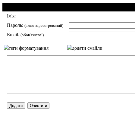
Додавання коментаря:
Ім'я:
Пароль:
(якщо зареєстрований)
Email:
(обов'язково!)
теги форматування
додати смайли