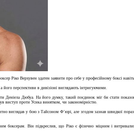
ксер Ріко Верхувен здатен заявити про себе у професійному боксі навіт
 а його перспективи в дивізіоні виглядають інтригуючими.
оти Деніела Дюбуа. На його думку, такий поєдинок міг би стати показов
був виступ проти Усика винятком, чи закономірністю.
нтно виглядав у бою з Тайсоном Ф’юрі, але згодом зазнав швидкої пора
овим боксерам. Він підкреслив, що Ріко є фізично міцним і витривали