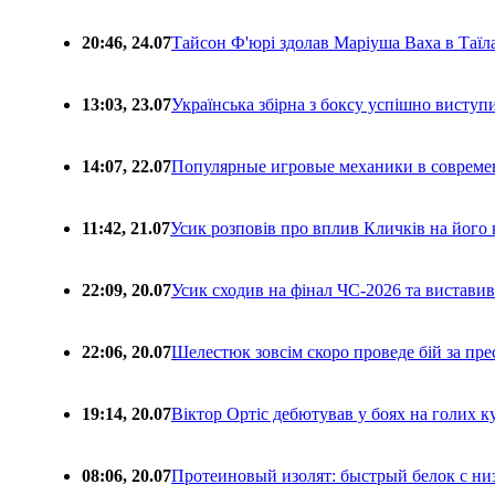
20:46, 24.07
Тайсон Ф'юрі здолав Маріуша Ваха в Таїл
13:03, 23.07
Українська збірна з боксу успішно виступ
14:07, 22.07
Популярные игровые механики в совреме
11:42, 21.07
Усик розповів про вплив Кличків на його 
22:09, 20.07
Усик сходив на фінал ЧС-2026 та вистави
22:06, 20.07
Шелестюк зовсім скоро проведе бій за п
19:14, 20.07
Віктор Ортіс дебютував у боях на голих 
08:06, 20.07
Протеиновый изолят: быстрый белок с ни