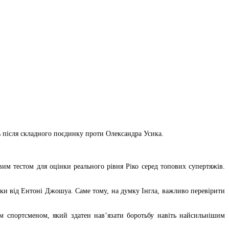
ь після складного поєдинку проти Олександра Усика.
им тестом для оцінки реального рівня Ріко серед топових супертяжів.
зки від Ентоні Джошуа. Саме тому, на думку Інгла, важливо перевірити
м спортсменом, який здатен нав’язати боротьбу навіть найсильнішим