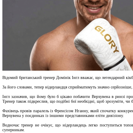
Відомий британський тренер Домінік Інгл вважає, що легендарний кікбо
За його словами, тепер нідерландця сприйматимуть значно серйозніше,
Інгл зазначив, що йому було б цікаво побачити Верхувена в ринзі пр
Тренер також підкреслив, що подібні бої необхідні, щоб зрозуміти, чи 
Фахівець провів паралель із Френсісом Нганну, який спочатку конкуре
Верхувена у поєдинках із іншими представниками еліти дивізіону.
Водночас тренер не очікує, що нідерландець легко поступиться топ
суперникам.