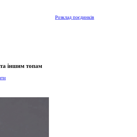
Розклад поєдинків
і та іншим топам
ати