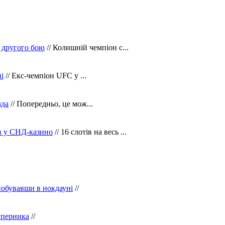
 другого бою
// Колишній чемпіон с...
і
// Екс-чемпіон UFC у ...
ада
// Попередньо, це мож...
ів у СНД-казино
// 16 слотів на весь ...
побувавши в нокдауні
//
уперника
//