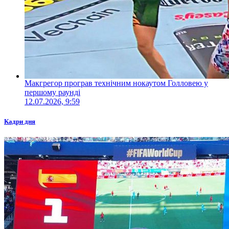
Макгрегор програв технічним нокаутом Голловею у
першому раунді
12.07.2026, 9:59
Кадри дня