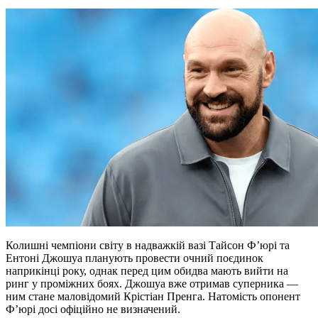
Колишні чемпіони світу в надважкій вазі Тайсон Ф’юрі та
Ентоні Джошуа планують провести очний поєдинок
наприкінці року, однак перед цим обидва мають вийти на
ринг у проміжних боях. Джошуа вже отримав суперника —
ним стане маловідомий Крістіан Пренга. Натомість опонент
Ф’юрі досі офіційно не визначений.