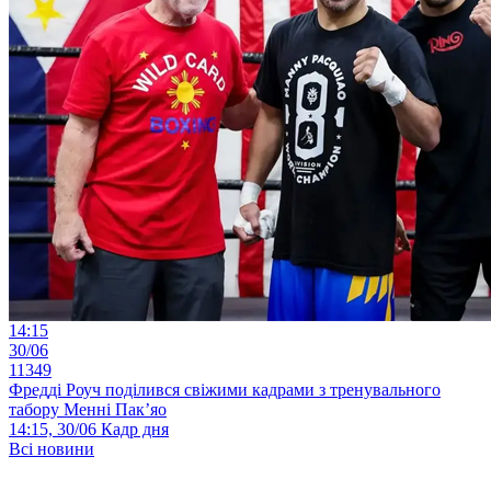
14:15
30/06
11349
Фредді Роуч поділився свіжими кадрами з тренувального
табору Менні Пак’яо
14:15, 30/06
Кадр дня
Всі новини