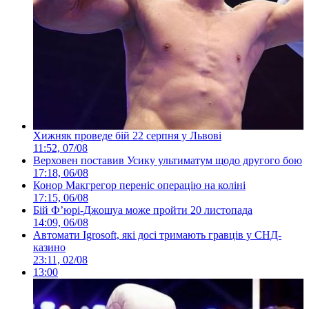
Хижняк проведе бій 22 серпня у Львові
11:52, 07/08
Верховен поставив Усику ультиматум щодо другого бою
17:18, 06/08
Конор Макгрегор переніс операцію на коліні
17:15, 06/08
Бій Ф’юрі-Джошуа може пройти 20 листопада
14:09, 06/08
Автомати Igrosoft, які досі тримають гравців у СНД-
казино
23:11, 02/08
13:00