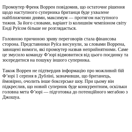
Промоутер Френк Воррен повідомив, що остаточне рішення
щодо наступного суперника британця буде ухвалене
найближчими днями, максимум — протягом наступного
тижня. За його словами, варіант із колишнім чемпіоном світу
Енді Руїсом більше не розглядається.
Головною причиною зриву переговорів стала фінансова
сторона. Представники Руїса висунули, за словами Воррена,
завищені вимоги, які промоутер назвав неприйнятними. Саме
це змусило команду Ф’юрі відмовитися від цього поєдинку та
зосередитися на пошуку іншого суперника.
Також Воррен не підтвердив інформацію про можливий бій
Ф’юрі 1 серпня в Дубліні, зазначивши, що британець,
ймовірно, очолить інше боксерське шоу. При цьому він
підкреслив, що новий суперник буде конкурентним, оскільки
головна мета Ф’юрі — підготовка до потенційного мегабою з
Джошуа.