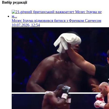
Вибір редакції
Мозес Ітаума відмовився битися з Френком Санчесом
10.07.2026, 12:54