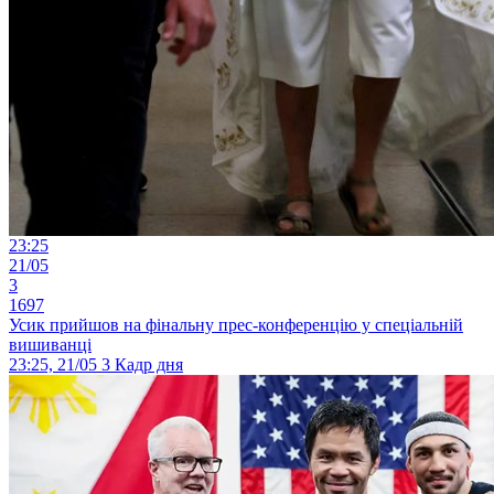
23:25
21/05
3
1697
Усик прийшов на фінальну прес-конференцію у спеціальній
вишиванці
23:25, 21/05
3
Кадр дня