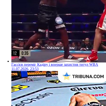
Гассієв переміг Кадіру і вперше захистив титул WBA
11.07.2026, 23:53