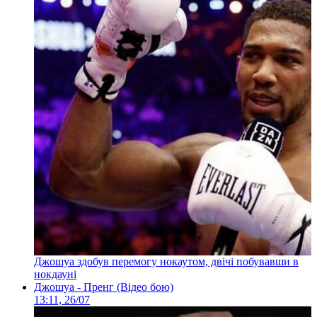
Джошуа здобув перемогу нокаутом, двічі побувавши в
нокдауні
Джошуа - Пренг (Відео бою)
13:11, 26/07