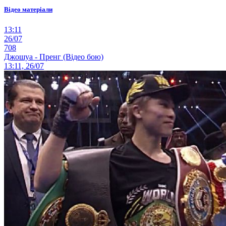
Відео матеріали
13:11
26/07
708
Джошуа - Пренг (Відео бою)
13:11, 26/07