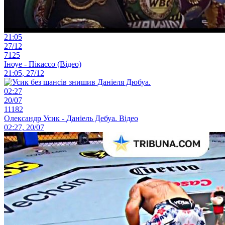
21:05
27/12
7125
Іноуе - Пікассо (Відео)
21:05, 27/12
02:27
20/07
11182
Олександр Усик - Даніель Дебуа. Відео
02:27, 20/07