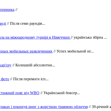
уперника
//
анді
// Після семи раундів...
ила на міжнародному турнірі в Німеччині
// українська збірна ...
нных мобильных развлечениях
// Успех мобильной иг...
кар'єру
// Колишній абсолютни...
в фото
// Після перемоги ісп...
рестижний пояс від WBO
// Український боксер...
кулаках і покинув ринг з жорсткою травмою обличчя
// 39-річний 