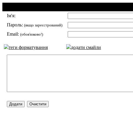
Додавання коментаря:
Ім'я:
Пароль:
(якщо зареєстрований)
Email:
(обов'язково!)
теги форматування
додати смайли