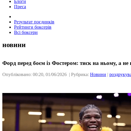
Блоги
Преса
Результат поєдинків
Рейтинги боксерів
Всі боксери
новини
Форд перед боєм із Фостером: тиск на ньому, а не 
Опубліковано: 00:20, 01/06/2026 | Рубрика:
Новини
|
роздрукув