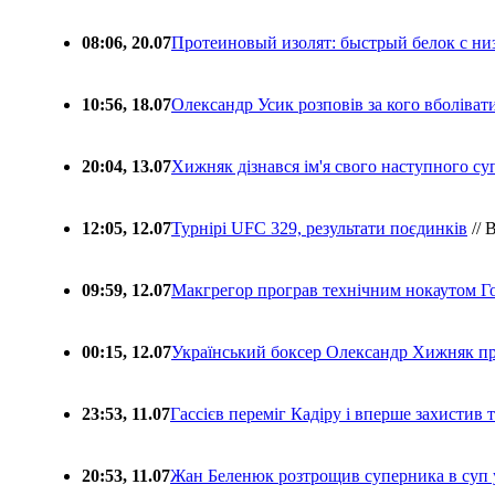
08:06, 20.07
Протеиновый изолят: быстрый белок с ни
10:56, 18.07
Олександр Усик розповів за кого вболіва
20:04, 13.07
Хижняк дізнався ім'я свого наступного с
12:05, 12.07
Турнірі UFC 329, результати поєдинків
// 
09:59, 12.07
Макгрегор програв технічним нокаутом Г
00:15, 12.07
Український боксер Олександр Хижняк пр
23:53, 11.07
Гассієв переміг Кадіру і вперше захистив
20:53, 11.07
Жан Беленюк розтрощив суперника в суп