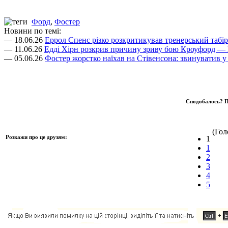
Форд
,
Фостер
Новини по темі:
— 18.06.26
Еррол Спенс різко розкритикував тренерський табі
— 11.06.26
Едді Хірн розкрив причину зриву бою Кроуфорд — 
— 05.06.26
Фостер жорстко наїхав на Стівенсона: звинуватив у в
Сподобалось? П
(Голо
Розкажи про це друзям:
1
1
2
3
4
5