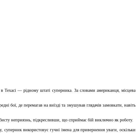
 в Техасі — рідному штаті суперника. За словами американця, місцева
дні бої, де перемагав на виїзді та змушував глядачів замовкати, навіть
обисту неприязнь, підкресливши, що сприймає бій виключно як роботу.
, суперник використовує гучні імена для привернення уваги, оскільки