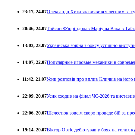
23:17, 24.07
Олександр Хижняк виявився легшим за с
20:46, 24.07
Тайсон Ф'юрі здолав Маріуша Ваха в Таїл
13:03, 23.07
Українська збірна з боксу успішно виступ
14:07, 22.07
Популярные игровые механики в совреме
11:42, 21.07
Усик розповів про вплив Кличків на його 
22:09, 20.07
Усик сходив на фінал ЧС-2026 та вистави
22:06, 20.07
Шелестюк зовсім скоро проведе бій за п
19:14, 20.07
Віктор Ортіс дебютував у боях на голих 