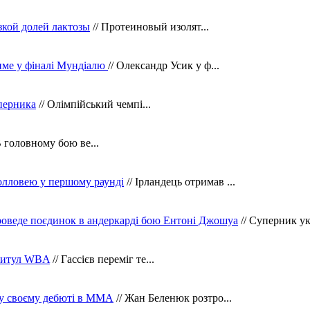
зкой долей лактозы
// Протеиновый изолят...
тиме у фіналі Мундіалю
// Олександр Усик у ф...
уперника
// Олімпійський чемпі...
В головному бою ве...
олловею у першому раунді
// Ірландець отримав ...
оведе поєдинок в андеркарді бою Ентоні Джошуа
// Суперник укр
 титул WBA
// Гассієв переміг те...
 у своєму дебюті в ММА
// Жан Беленюк розтро...