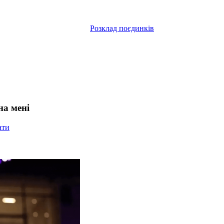
Розклад поєдинків
на мені
ати