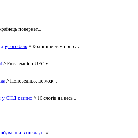
країнець повернет...
 другого бою
// Колишній чемпіон с...
і
// Екс-чемпіон UFC у ...
ада
// Попередньо, це мож...
ів у СНД-казино
// 16 слотів на весь ...
побувавши в нокдауні
//