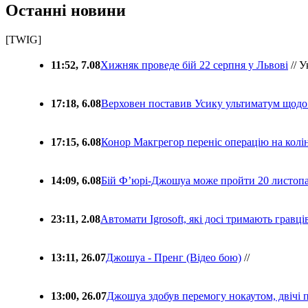
Останні новини
[TWIG]
11:52, 7.08
Хижняк проведе бій 22 серпня у Львові
// У
17:18, 6.08
Верховен поставив Усику ультиматум щодо
17:15, 6.08
Конор Макгрегор переніс операцію на колін
14:09, 6.08
Бій Ф’юрі-Джошуа може пройти 20 листоп
23:11, 2.08
Автомати Igrosoft, які досі тримають гравц
13:11, 26.07
Джошуа - Пренг (Відео бою)
//
13:00, 26.07
Джошуа здобув перемогу нокаутом, двічі 