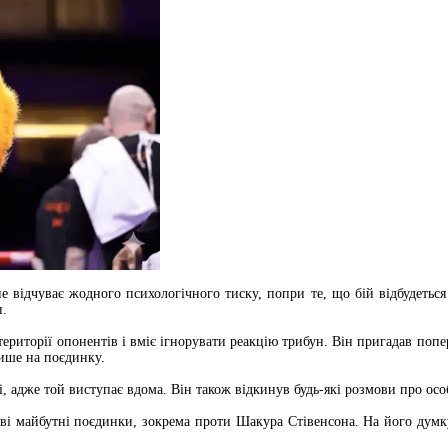
відчуває жодного психологічного тиску, попри те, що бій відбудеться
п.
риторії опонентів і вміє ігнорувати реакцію трибун. Він пригадав попере
ише на поєдинку.
і, адже той виступає вдома. Він також відкинув будь-які розмови про ос
ві майбутні поєдинки, зокрема проти Шакура Стівенсона. На його думку