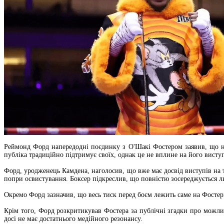
Реймонд Форд напередодні поєдинку з О'Шакі Фостером заявив, що не 
публіка традиційно підтримує своїх, однак це не вплине на його висту
Форд, уродженець Камдена, наголосив, що вже має досвід виступів на те
попри освистування. Боксер підкреслив, що повністю зосереджується л
Окремо Форд зазначив, що весь тиск перед боєм лежить саме на Фостер
Крім того, Форд розкритикував Фостера за публічні згадки про можли
досі не має достатнього медійного резонансу.