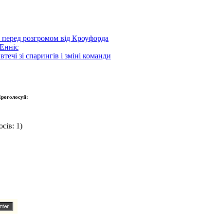
р перед розгромом від Кроуфорда
Енніс
течі зі спарингів і зміні команди
роголосуй:
сів: 1)