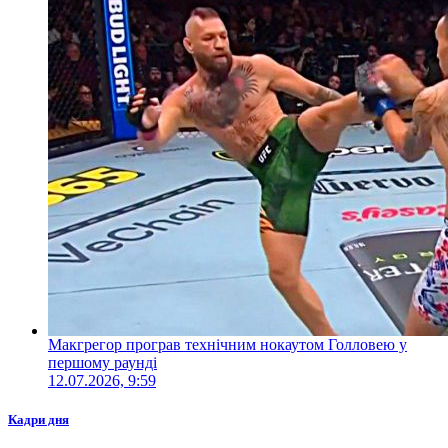
Макгрегор програв технічним нокаутом Голловею у
першому раунді
12.07.2026, 9:59
Кадри дня