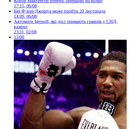
Конор Макгрегор переніс операцію на коліні
17:15, 06/08
Бій Ф’юрі-Джошуа може пройти 20 листопада
14:09, 06/08
Автомати Igrosoft, які досі тримають гравців у СНД-
казино
23:11, 02/08
13:00