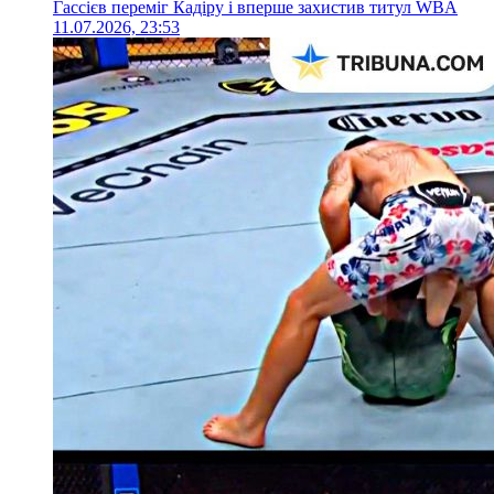
Гассієв переміг Кадіру і вперше захистив титул WBA
11.07.2026, 23:53