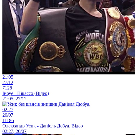
21:05
27/12
7128
Іноуе - Пікассо (Відео)
21:05, 27/12
02:27
20/07
11186
Олександр Усик - Даніель Дебуа. Відео
02:27, 20/07