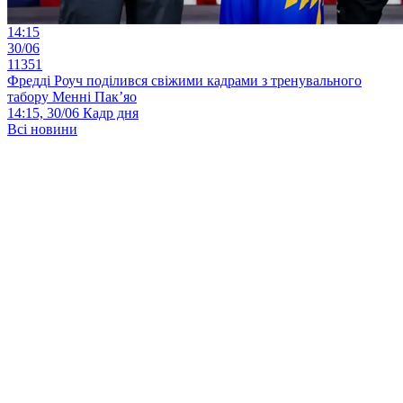
14:15
30/06
11351
Фредді Роуч поділився свіжими кадрами з тренувального
табору Менні Пак’яо
14:15, 30/06
Кадр дня
Всі новини