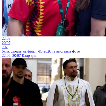
22:09
20/07
797
Усик сходив на фінал ЧС-2026 та виставив фото
22:09, 20/07
Кадр дня