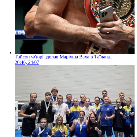
Тайсон Ф'юрі здолав Маріуша Ваха в Таїланді
20:46, 24/07