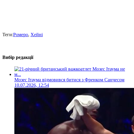
Теги:
Ромеро
,
Хейні
Вибір редакції
Мозес Ітаума відмовився битися з Френком Санчесом
10.07.2026, 12:54