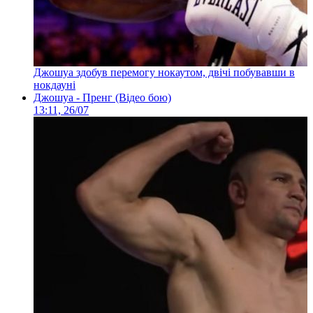
Джошуа здобув перемогу нокаутом, двічі побувавши в
нокдауні
Джошуа - Пренг (Відео бою)
13:11, 26/07