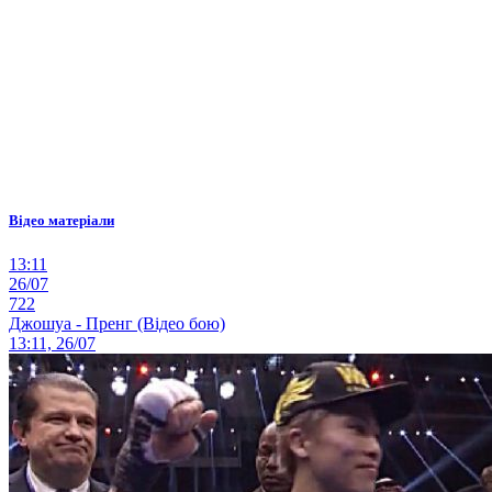
Відео матеріали
13:11
26/07
722
Джошуа - Пренг (Відео бою)
13:11, 26/07