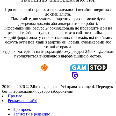
(ПРИНЦИПІВ) ВІДПОВІДАЛЬНОЇ ГРИ.
При виявленні перших ознак залежності негайно зверніться
до спеціаліста.
Пам'ятайте, що участь в азартних іграх не може бути
джерелом доходів або альтернативою роботі.
Інформаційний ресурс 24boxing.com.ua не проводить ігри на
реальні та/або віртуальні гроші, також сайт не приймає в
жодній формі оплату ставок та/інших платежів, які пов’язані/
можуть бути пов’язані з азартними іграми, букмекерами або
тоталізаторами.
Будь-які матеріали на інформаційному ресурсі 24boxing.com.ua
публікуються виключно з інформаційною метою.
2010 — 2026 ©
24boxing.com.ua.
Усi права захищенi. Передрук
без гіперпосилання суворо заборонений
Про нас
Реклама на сайті
Про проект
Написати в редакцію