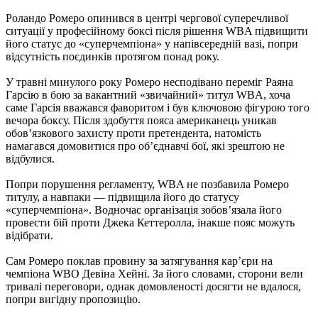
Роландо Ромеро опинився в центрі чергової суперечливої
ситуації у професійному боксі після рішення WBA підвищити
його статус до «суперчемпіона» у напівсередній вазі, попри
відсутність поєдинків протягом понад року.
У травні минулого року Ромеро несподівано переміг Раяна
Гарсію в бою за вакантний «звичайний» титул WBA, хоча
саме Гарсія вважався фаворитом і був ключовою фігурою того
вечора боксу. Після здобуття пояса американець уникав
обов’язкового захисту проти претендента, натомість
намагався домовитися про об’єднавчі бої, які зрештою не
відбулися.
Попри порушення регламенту, WBA не позбавила Ромеро
титулу, а навпаки — підвищила його до статусу
«суперчемпіона». Водночас організація зобов’язала його
провести бій проти Джека Кеттеролла, інакше пояс можуть
відібрати.
Сам Ромеро поклав провину за затягування кар’єри на
чемпіона WBO Девіна Хейні. За його словами, сторони вели
тривалі переговори, однак домовленості досягти не вдалося,
попри вигідну пропозицію.