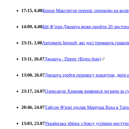
17:15, 6.08
Конор Макгрегор переніс операцію на колін
14:09, 6.08
Бій Ф’юрі-Джошуа може пройти 20 листоп
23:11, 2.08
Автомати Igrosoft, які досі тримають гравц
13:11, 26.07
Джошуа - Пренг (Відео бою)
//
13:00, 26.07
Джошуа здобув перемогу нокаутом, двічі 
23:17, 24.07
Олександр Хижняк виявився легшим за с
20:46, 24.07
Тайсон Ф'юрі здолав Маріуша Ваха в Таїл
13:03, 23.07
Українська збірна з боксу успішно виступ