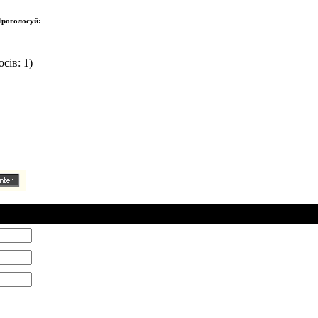
роголосуй:
сів: 1)