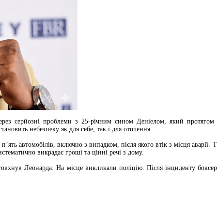
ерез серйозні проблеми з 25-річним сином Деніелом, який протягом о
тановить небезпеку як для себе, так і для оточення.
 п’ять автомобілів, включно з випадком, після якого втік з місця аварі
тематично викрадає гроші та цінні речі з дому.
 штовхнув Леонарда. На місце викликали поліцію. Після інциденту бок