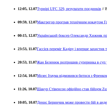
12:05, 12.07
Турнірі UFC 329, результати поєдинків
// 
09:59, 12.07
Макгрегор програв технічним нокаутом Г
00:15, 12.07
Український боксер Олександр Хижняк пр
23:53, 11.07
Гассієв переміг Кадіру і вперше захистив
20:53, 11.07
Жан Беленюк розтрощив суперника в суп
12:54, 10.07
Мозес Ітаума відмовився битися з Френко
11:26, 10.07
Шакур Стівенсон офіційно став бійцем Zuf
10:05, 10.07
Денис Беринчик може провести бій в анде