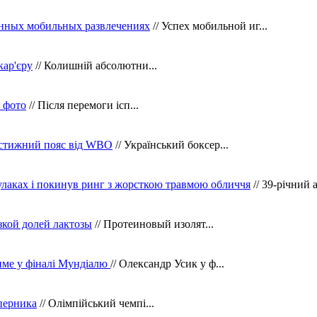
нных мобильных развлечениях
// Успех мобильной иг...
кар'єру
// Колишній абсолютни...
в фото
// Після перемоги ісп...
рестижний пояс від WBO
// Український боксер...
кулаках і покинув ринг з жорсткою травмою обличчя
// 39-річний 
зкой долей лактозы
// Протеиновый изолят...
тиме у фіналі Мундіалю
// Олександр Усик у ф...
уперника
// Олімпійський чемпі...