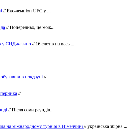
і
// Екс-чемпіон UFC у ...
ада
// Попередньо, це мож...
ів у СНД-казино
// 16 слотів на весь ...
побувавши в нокдауні
//
уперника
//
анді
// Після семи раундів...
ила на міжнародному турнірі в Німеччині
// українська збірна ...