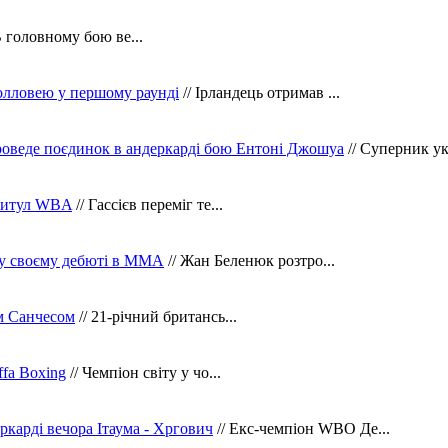
В головному бою ве...
олловею у першому раунді
// Ірландець отримав ...
оведе поєдинок в андеркарді бою Ентоні Джошуа
// Суперник укр
 титул WBA
// Гассієв переміг те...
 у своєму дебюті в ММА
// Жан Беленюк розтро...
м Санчесом
// 21-річний британсь...
fa Boxing
// Чемпіон світу у чо...
ркарді вечора Ітаума - Хргович
// Екс-чемпіон WBO Де...