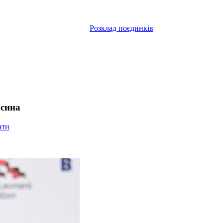
Розклад поєдинків
 сина
ати