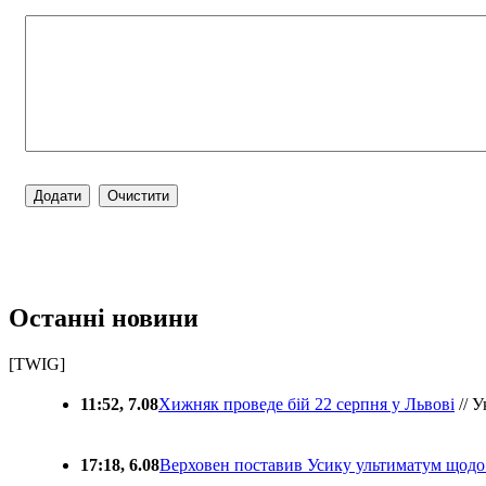
Останні новини
[TWIG]
11:52, 7.08
Хижняк проведе бій 22 серпня у Львові
// У
17:18, 6.08
Верховен поставив Усику ультиматум щодо