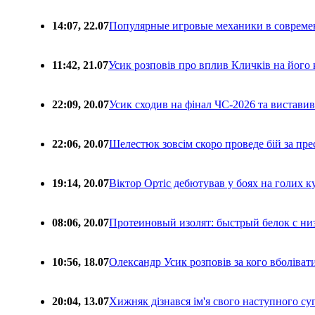
14:07, 22.07
Популярные игровые механики в совреме
11:42, 21.07
Усик розповів про вплив Кличків на його 
22:09, 20.07
Усик сходив на фінал ЧС-2026 та вистави
22:06, 20.07
Шелестюк зовсім скоро проведе бій за п
19:14, 20.07
Віктор Ортіс дебютував у боях на голих 
08:06, 20.07
Протеиновый изолят: быстрый белок с ни
10:56, 18.07
Олександр Усик розповів за кого вболіва
20:04, 13.07
Хижняк дізнався ім'я свого наступного с