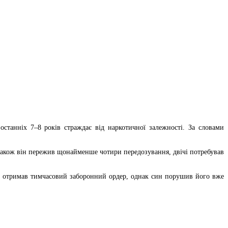
станніх 7–8 років страждає від наркотичної залежності. За словами
ї. Також він пережив щонайменше чотири передозування, двічі потребував
сер отримав тимчасовий заборонний ордер, однак син порушив його вже