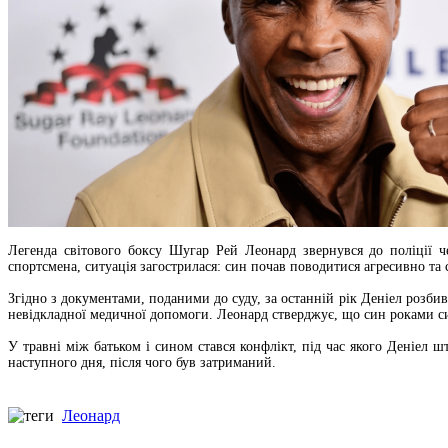
Легенда світового боксу Шугар Рей Леонард звернувся до поліції ч
спортсмена, ситуація загострилася: син почав поводитися агресивно та с
Згідно з документами, поданими до суду, за останній рік Деніел розбив
невідкладної медичної допомоги. Леонард стверджує, що син роками сис
У травні між батьком і сином стався конфлікт, під час якого Деніел
наступного дня, після чого був затриманий.
Леонард