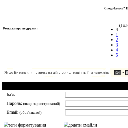
Сподобалось? П
(Голо
Розкажи про це друзям:
4
1
2
3
4
5
Додавання коментаря:
Ім'я:
Пароль:
(якщо зареєстрований)
Email:
(обов'язково!)
теги форматування
додати смайли