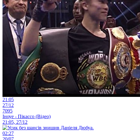
21:05
27/12
7095
Іноуе - Пікассо (Відео)
21:05, 27/12
02:27
20/07