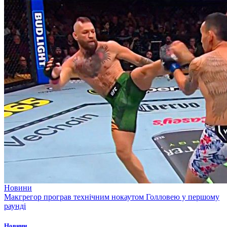
Новини
Макгрегор програв технічним нокаутом Голловею у першому
раунді
Новини