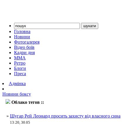
Головна
Новини
Фотогалерея
Відео боїв
Кадри дня
ММА
Ретро
Блоги
Преса
Адмінка
Новини боксу
Облако тегов ::
Леонард
»
Шугар Рей Леонард просить захисту від власного сина
13:20, 30.05