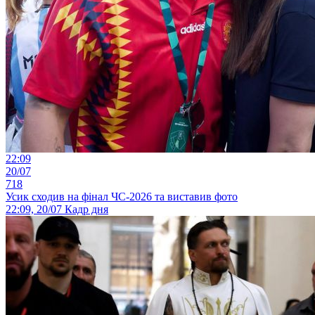
22:09
20/07
718
Усик сходив на фінал ЧС-2026 та виставив фото
22:09, 20/07
Кадр дня