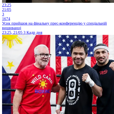
23:25
21/05
3
1674
Усик прийшов на фінальну прес-конференцію у спеціальній
вишиванці
23:25, 21/05
3
Кадр дня