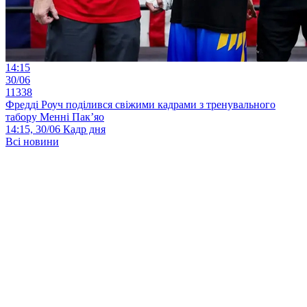
14:15
30/06
11338
Фредді Роуч поділився свіжими кадрами з тренувального
табору Менні Пак’яо
14:15, 30/06
Кадр дня
Всі новини