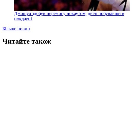
Джошуа здобув перемогу нокаутом, двічі побувавши в
нокдауні
Більше новин
Читайте також