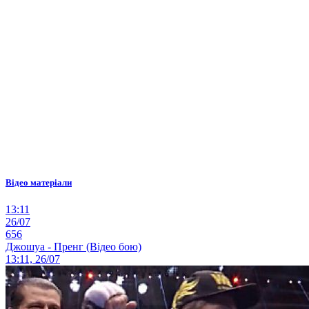
Відео матеріали
13:11
26/07
656
Джошуа - Пренг (Відео бою)
13:11, 26/07