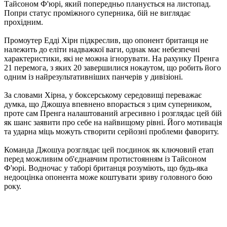
Тайсоном Ф'юрі, який попередньо планується на листопад.
Попри статус проміжного суперника, бій не виглядає
прохідним.
Промоутер Едді Хірн підкреслив, що опонент британця не
належить до еліти надважкої ваги, однак має небезпечні
характеристики, які не можна ігнорувати. На рахунку Пренга
21 перемога, з яких 20 завершилися нокаутом, що робить його
одним із найрезультативніших панчерів у дивізіоні.
За словами Хірна, у боксерському середовищі переважає
думка, що Джошуа впевнено впорається з цим суперником,
проте сам Пренга налаштований агресивно і розглядає цей бій
як шанс заявити про себе на найвищому рівні. Його мотивація
та ударна міць можуть створити серйозні проблеми фавориту.
Команда Джошуа розглядає цей поєдинок як ключовий етап
перед можливим об'єднавчим протистоянням із Тайсоном
Ф'юрі. Водночас у таборі британця розуміють, що будь-яка
недооцінка опонента може коштувати зриву головного бою
року.