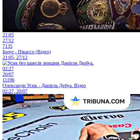
21:05
27/12
7135
Іноуе - Пікассо (Відео)
21:05, 27/12
02:27
20/07
11196
Олександр Усик - Даніель Дебуа. Відео
02:27, 20/07