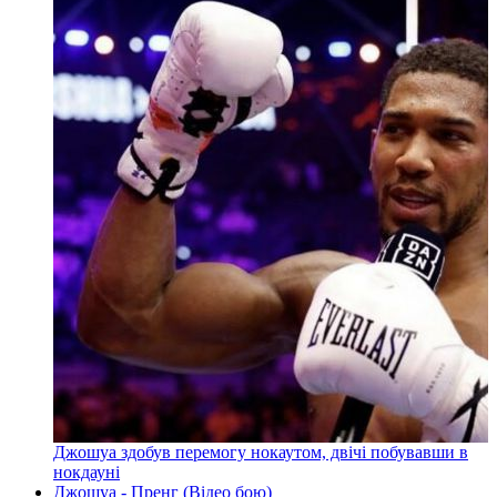
Джошуа здобув перемогу нокаутом, двічі побувавши в
нокдауні
Джошуа - Пренг (Відео бою)