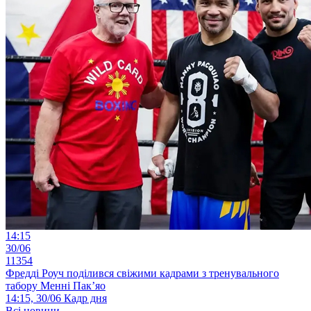
14:15
30/06
11354
Фредді Роуч поділився свіжими кадрами з тренувального
табору Менні Пак’яо
14:15, 30/06
Кадр дня
Всі новини