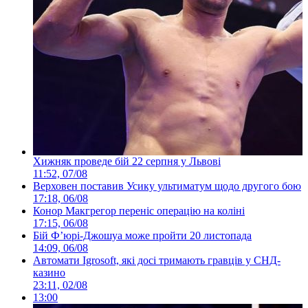
Хижняк проведе бій 22 серпня у Львові
11:52, 07/08
Верховен поставив Усику ультиматум щодо другого бою
17:18, 06/08
Конор Макгрегор переніс операцію на коліні
17:15, 06/08
Бій Ф’юрі-Джошуа може пройти 20 листопада
14:09, 06/08
Автомати Igrosoft, які досі тримають гравців у СНД-
казино
23:11, 02/08
13:00