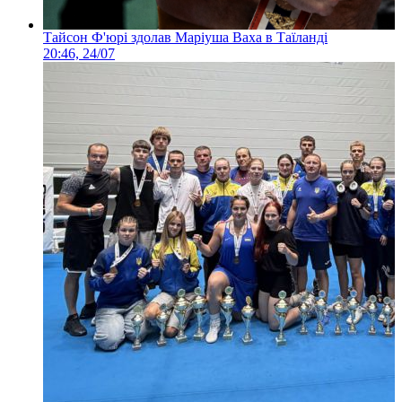
Тайсон Ф'юрі здолав Маріуша Ваха в Таїланді
20:46, 24/07