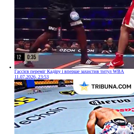
Гассієв переміг Кадіру і вперше захистив титул WBA
11.07.2026, 23:53