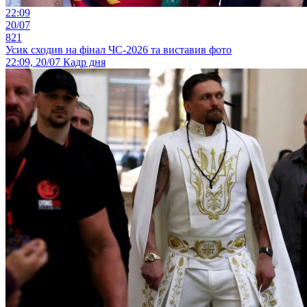
22:09
20/07
821
Усик сходив на фінал ЧС-2026 та виставив фото
22:09, 20/07
Кадр дня