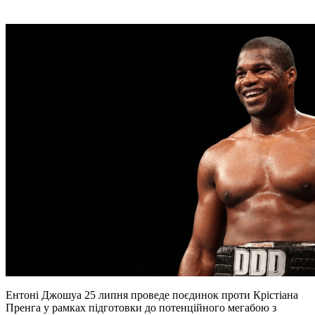
Ентоні Джошуа 25 липня проведе поєдинок проти Крістіана
Пренга у рамках підготовки до потенційного мегабою з