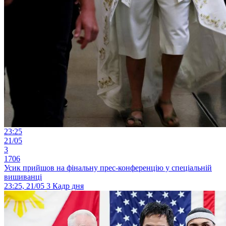
23:25
21/05
3
1706
Усик прийшов на фінальну прес-конференцію у спеціальній
вишиванці
23:25, 21/05
3
Кадр дня