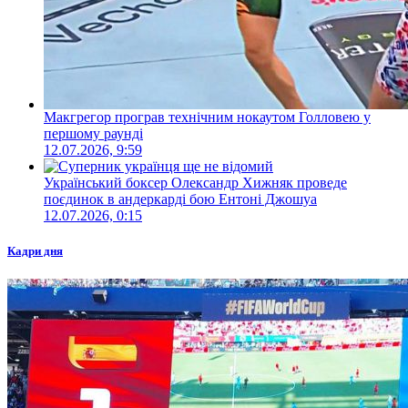
Макгрегор програв технічним нокаутом Голловею у
першому раунді
12.07.2026, 9:59
Український боксер Олександр Хижняк проведе
поєдинок в андеркарді бою Ентоні Джошуа
12.07.2026, 0:15
Кадри дня