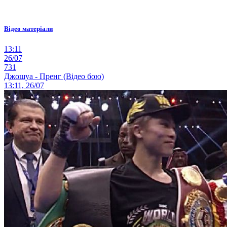
Відео матеріали
13:11
26/07
731
Джошуа - Пренг (Відео бою)
13:11, 26/07