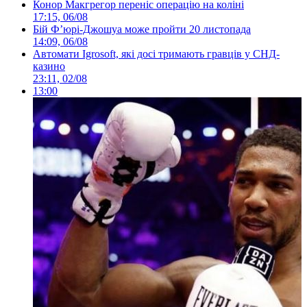
Конор Макгрегор переніс операцію на коліні
17:15, 06/08
Бій Ф’юрі-Джошуа може пройти 20 листопада
14:09, 06/08
Автомати Igrosoft, які досі тримають гравців у СНД-
казино
23:11, 02/08
13:00