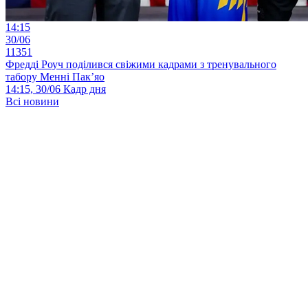
14:15
30/06
11351
Фредді Роуч поділився свіжими кадрами з тренувального
табору Менні Пак’яо
14:15, 30/06
Кадр дня
Всі новини