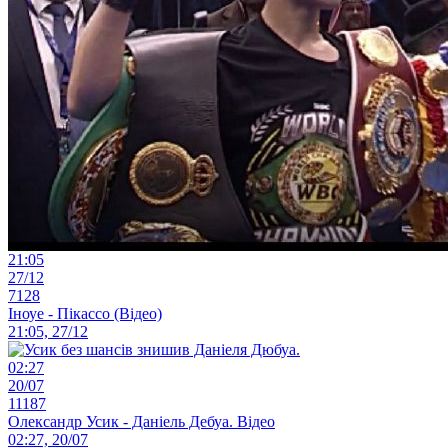
21:05
27/12
7128
Іноуе - Пікассо (Відео)
21:05, 27/12
02:27
20/07
11187
Олександр Усик - Даніель Дебуа. Відео
02:27, 20/07