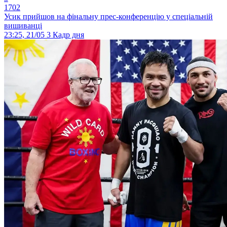
1702
Усик прийшов на фінальну прес-конференцію у спеціальній
вишиванці
23:25, 21/05
3
Кадр дня