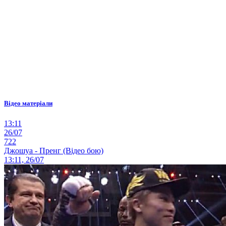
Відео матеріали
13:11
26/07
722
Джошуа - Пренг (Відео бою)
13:11, 26/07