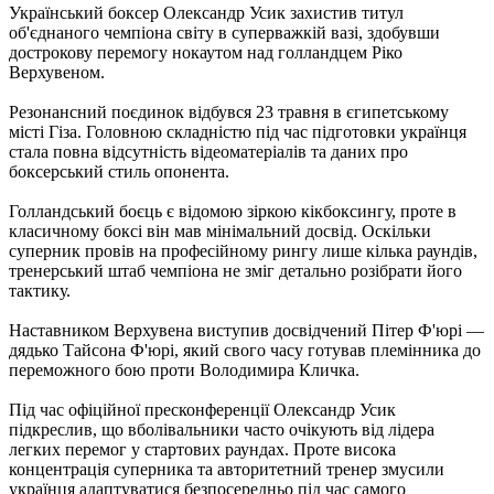
Український боксер Олександр Усик захистив титул
об'єднаного чемпіона світу в суперважкій вазі, здобувши
дострокову перемогу нокаутом над голландцем Ріко
Верхувеном.
Резонансний поєдинок відбувся 23 травня в єгипетському
місті Гіза. Головною складністю під час підготовки українця
стала повна відсутність відеоматеріалів та даних про
боксерський стиль опонента.
Голландський боєць є відомою зіркою кікбоксингу, проте в
класичному боксі він мав мінімальний досвід. Оскільки
суперник провів на професійному рингу лише кілька раундів,
тренерський штаб чемпіона не зміг детально розібрати його
тактику.
Наставником Верхувена виступив досвідчений Пітер Ф'юрі —
дядько Тайсона Ф'юрі, який свого часу готував племінника до
переможного бою проти Володимира Кличка.
Під час офіційної пресконференції Олександр Усик
підкреслив, що вболівальники часто очікують від лідера
легких перемог у стартових раундах. Проте висока
концентрація суперника та авторитетний тренер змусили
українця адаптуватися безпосередньо під час самого