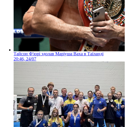
Тайсон Ф'юрі здолав Маріуша Ваха в Таїланді
20:46, 24/07