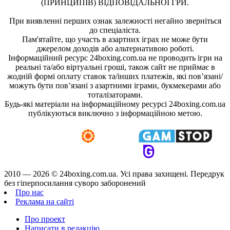
(ПРИНЦИПІВ) ВІДПОВІДАЛЬНОЇ ГРИ.
При виявленні перших ознак залежності негайно зверніться
до спеціаліста.
Пам'ятайте, що участь в азартних іграх не може бути
джерелом доходів або альтернативою роботі.
Інформаційний ресурс 24boxing.com.ua не проводить ігри на
реальні та/або віртуальні гроші, також сайт не приймає в
жодній формі оплату ставок та/інших платежів, які пов’язані/
можуть бути пов’язані з азартними іграми, букмекерами або
тоталізаторами.
Будь-які матеріали на інформаційному ресурсі 24boxing.com.ua
публікуються виключно з інформаційною метою.
2010 — 2026 ©
24boxing.com.ua.
Усi права захищенi. Передрук
без гіперпосилання суворо заборонений
Про нас
Реклама на сайті
Про проект
Написати в редакцію