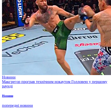
Новини
Макгрегор програв технічним нокаутом Голловею у першому
раунді
Новини
попередні новини