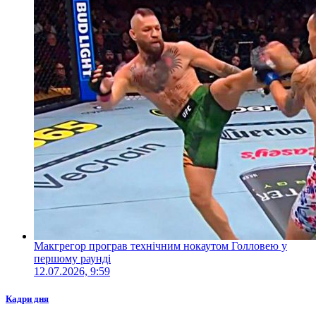
Макгрегор програв технічним нокаутом Голловею у
першому раунді
12.07.2026, 9:59
Кадри дня