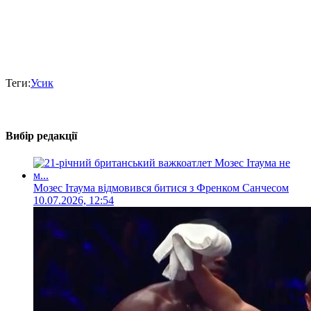
Теги:
Усик
Вибір редакції
Мозес Ітаума відмовився битися з Френком Санчесом
10.07.2026, 12:54