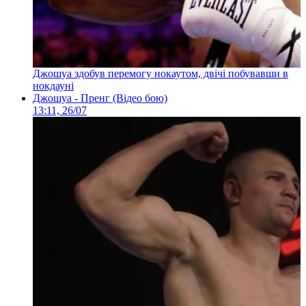
Джошуа здобув перемогу нокаутом, двічі побувавши в
нокдауні
Джошуа - Пренг (Відео бою)
13:11, 26/07