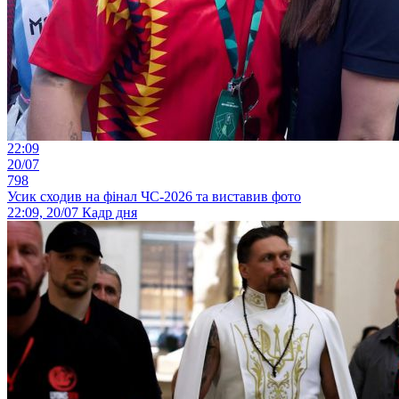
22:09
20/07
798
Усик сходив на фінал ЧС-2026 та виставив фото
22:09, 20/07
Кадр дня