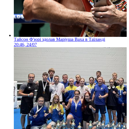
Тайсон Ф'юрі здолав Маріуша Ваха в Таїланді
20:46, 24/07