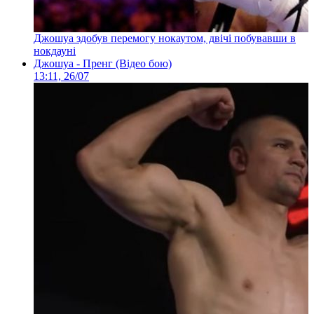
Джошуа здобув перемогу нокаутом, двічі побувавши в
нокдауні
Джошуа - Пренг (Відео бою)
13:11, 26/07