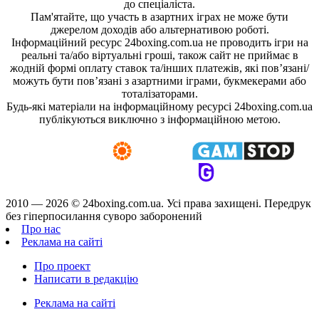
до спеціаліста.
Пам'ятайте, що участь в азартних іграх не може бути
джерелом доходів або альтернативою роботі.
Інформаційний ресурс 24boxing.com.ua не проводить ігри на
реальні та/або віртуальні гроші, також сайт не приймає в
жодній формі оплату ставок та/інших платежів, які пов’язані/
можуть бути пов’язані з азартними іграми, букмекерами або
тоталізаторами.
Будь-які матеріали на інформаційному ресурсі 24boxing.com.ua
публікуються виключно з інформаційною метою.
2010 — 2026 ©
24boxing.com.ua.
Усi права захищенi. Передрук
без гіперпосилання суворо заборонений
Про нас
Реклама на сайті
Про проект
Написати в редакцію
Реклама на сайті