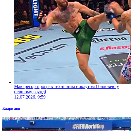
Макгрегор програв технічним нокаутом Голловею у
першому раунді
12.07.2026, 9:59
Кадри дня