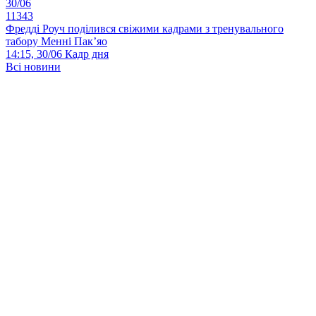
30/06
11343
Фредді Роуч поділився свіжими кадрами з тренувального
табору Менні Пак’яо
14:15, 30/06
Кадр дня
Всі новини