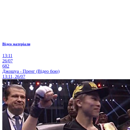
Відео матеріали
13:11
26/07
682
Джошуа - Пренг (Відео бою)
13:11, 26/07