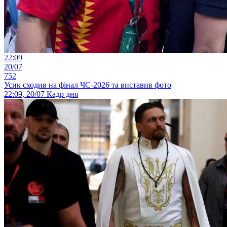
22:09
20/07
752
Усик сходив на фінал ЧС-2026 та виставив фото
22:09, 20/07
Кадр дня