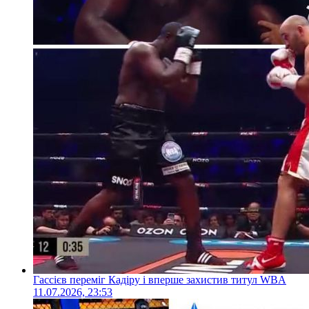
Гассієв переміг Кадіру і вперше захистив титул WBA
11.07.2026, 23:53