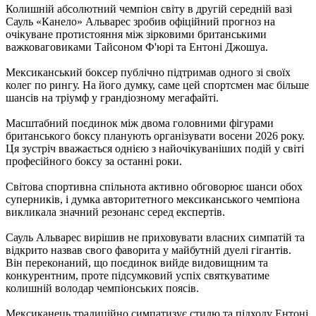
Колишній абсолютний чемпіон світу в другій середній вазі
Сауль «Канело» Альварес зробив офіційний прогноз на
очікуване протистояння між зірковими британськими
важковаговиками Тайсоном Ф'юрі та Ентоні Джошуа.
Мексиканський боксер публічно підтримав одного зі своїх
колег по рингу. На його думку, саме цей спортсмен має більше
шансів на тріумф у грандіозному мегафайті.
Масштабний поєдинок між двома головними фігурами
британського боксу планують організувати восени 2026 року.
Ця зустріч вважається однією з найочікуваніших подій у світі
професійного боксу за останні роки.
Світова спортивна спільнота активно обговорює шанси обох
суперників, і думка авторитетного мексиканського чемпіона
викликала значний резонанс серед експертів.
Сауль Альварес вирішив не приховувати власних симпатій та
відкрито назвав свого фаворита у майбутній дуелі гігантів.
Він переконаний, що поєдинок вийде видовищним та
конкурентним, проте підсумковий успіх святкуватиме
колишній володар чемпіонських поясів.
Мексиканець традиційно симпатизує стилю та підходу Ентоні