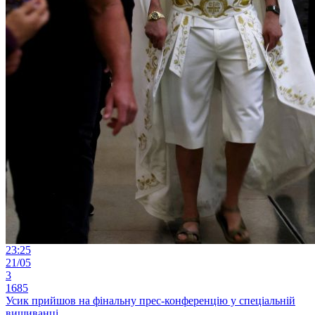
23:25
21/05
3
1685
Усик прийшов на фінальну прес-конференцію у спеціальній
вишиванці