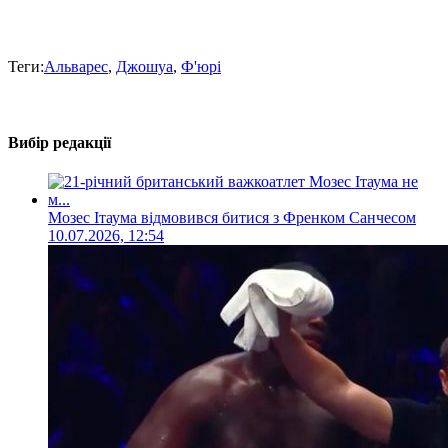
Теги:
Альварес
,
Джошуа
,
Ф'юрі
Вибір редакції
Мозес Ітаума відмовився битися з Френком Санчесом
10.07.2026, 12:54