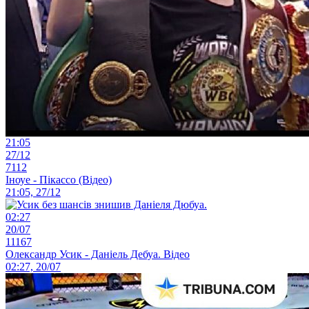
21:05
27/12
7112
Іноуе - Пікассо (Відео)
21:05, 27/12
02:27
20/07
11167
Олександр Усик - Даніель Дебуа. Відео
02:27, 20/07