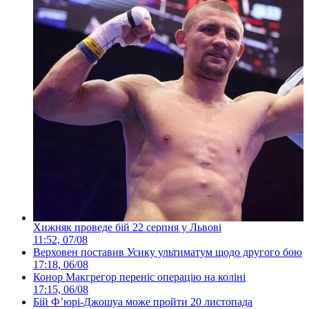
Хижняк проведе бій 22 серпня у Львові
11:52, 07/08
Верховен поставив Усику ультиматум щодо другого бою
17:18, 06/08
Конор Макгрегор переніс операцію на коліні
17:15, 06/08
Бій Ф’юрі-Джошуа може пройти 20 листопада