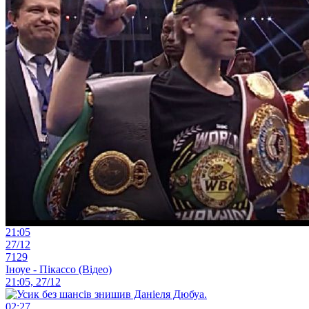
21:05
27/12
7129
Іноуе - Пікассо (Відео)
21:05, 27/12
02:27