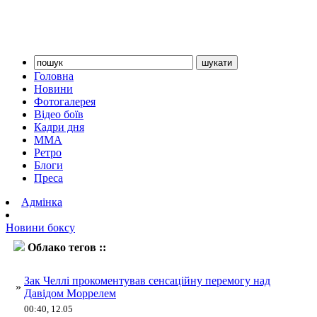
Головна
Новини
Фотогалерея
Відео боїв
Кадри дня
ММА
Ретро
Блоги
Преса
Адмінка
Новини боксу
Облако тегов ::
Челлі
Зак Челлі прокоментував сенсаційну перемогу над
»
Давідом Моррелем
00:40, 12.05