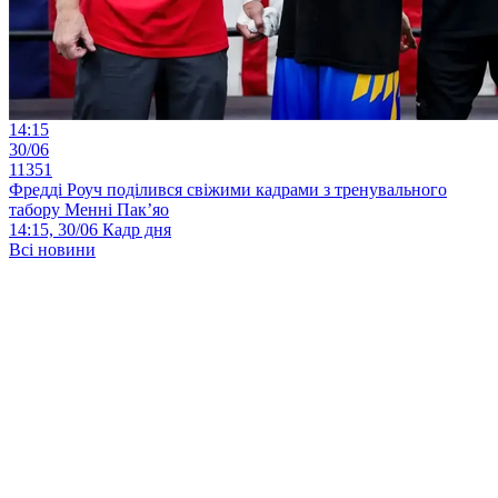
14:15
30/06
11351
Фредді Роуч поділився свіжими кадрами з тренувального
табору Менні Пак’яо
14:15, 30/06
Кадр дня
Всі новини