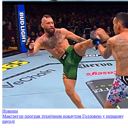
Новини
Макгрегор програв технічним нокаутом Голловею у першому
раунді