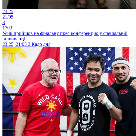
23:25
21/05
3
1703
Усик прийшов на фінальну прес-конференцію у спеціальній
вишиванці
23:25, 21/05
3
Кадр дня