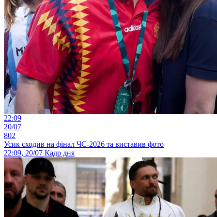
22:09
20/07
802
Усик сходив на фінал ЧС-2026 та виставив фото
22:09, 20/07
Кадр дня