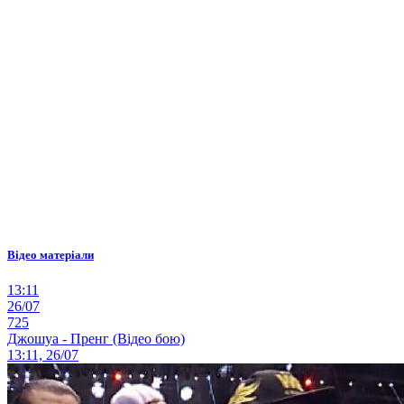
Відео матеріали
13:11
26/07
725
Джошуа - Пренг (Відео бою)
13:11, 26/07