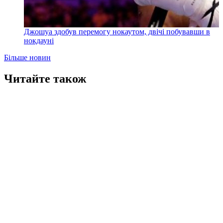
Джошуа здобув перемогу нокаутом, двічі побувавши в
нокдауні
Більше новин
Читайте також