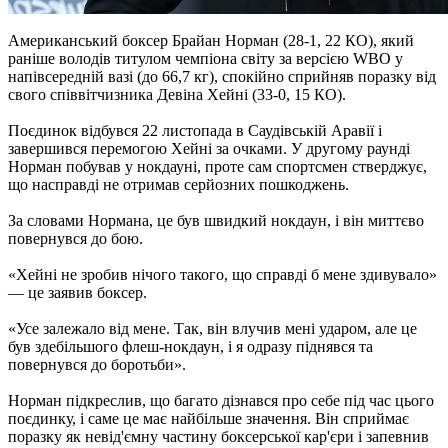
Американський боксер Брайан Норман (28-1, 22 КО), який
раніше володів титулом чемпіона світу за версією WBO у
напівсередній вазі (до 66,7 кг), спокійно сприйняв поразку від
свого співвітчизника Девіна Хейні (33-0, 15 КО).
Поєдинок відбувся 22 листопада в Саудівській Аравії і
завершився перемогою Хейні за очками. У другому раунді
Норман побував у нокдауні, проте сам спортсмен стверджує,
що насправді не отримав серйозних пошкоджень.
За словами Нормана, це був швидкий нокдаун, і він миттєво
повернувся до бою.
«Хейні не зробив нічого такого, що справді б мене здивувало»
— це заявив боксер.
«Усе залежало від мене. Так, він влучив мені ударом, але це
був здебільшого флеш-нокдаун, і я одразу піднявся та
повернувся до боротьби».
Норман підкреслив, що багато дізнався про себе під час цього
поєдинку, і саме це має найбільше значення. Він сприймає
поразку як невід'ємну частину боксерської кар'єри і запевнив