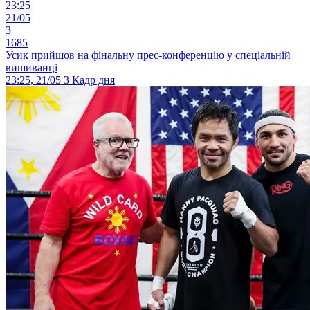
23:25
21/05
3
1685
Усик прийшов на фінальну прес-конференцію у спеціальній
вишиванці
23:25, 21/05
3
Кадр дня