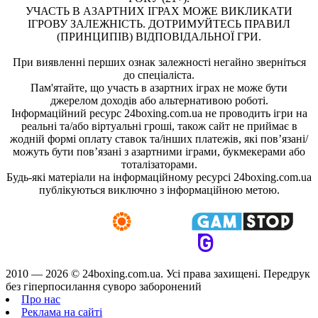
УЧАСТЬ В АЗАРТНИХ ІГРАХ МОЖЕ ВИКЛИКАТИ
ІГРОВУ ЗАЛЕЖНІСТЬ. ДОТРИМУЙТЕСЬ ПРАВИЛ
(ПРИНЦИПІВ) ВІДПОВІДАЛЬНОЇ ГРИ.
При виявленні перших ознак залежності негайно зверніться
до спеціаліста.
Пам'ятайте, що участь в азартних іграх не може бути
джерелом доходів або альтернативою роботі.
Інформаційний ресурс 24boxing.com.ua не проводить ігри на
реальні та/або віртуальні гроші, також сайт не приймає в
жодній формі оплату ставок та/інших платежів, які пов’язані/
можуть бути пов’язані з азартними іграми, букмекерами або
тоталізаторами.
Будь-які матеріали на інформаційному ресурсі 24boxing.com.ua
публікуються виключно з інформаційною метою.
2010 — 2026 ©
24boxing.com.ua.
Усi права захищенi. Передрук
без гіперпосилання суворо заборонений
Про нас
Реклама на сайті