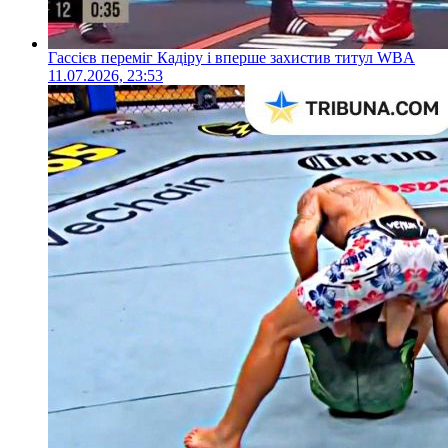
Гассієв переміг Кадіру і вперше захистив титул WBA
11.07.2026, 23:53