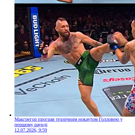
Макгрегор програв технічним нокаутом Голловею у
першому раунді
12.07.2026, 9:59