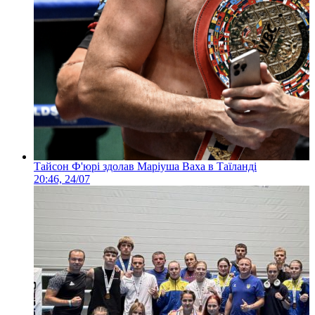
Тайсон Ф'юрі здолав Маріуша Ваха в Таїланді
20:46, 24/07