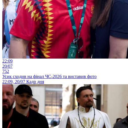
22:09
20/07
752
Усик сходив на фінал ЧС-2026 та виставив фото
22:09, 20/07
Кадр дня