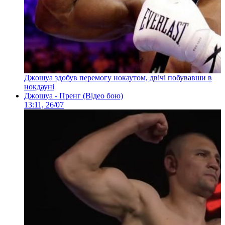
Джошуа здобув перемогу нокаутом, двічі побувавши в
нокдауні
Джошуа - Пренг (Відео бою)
13:11, 26/07