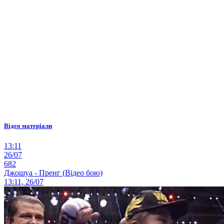
Відео матеріали
13:11
26/07
682
Джошуа - Пренг (Відео бою)
13:11, 26/07