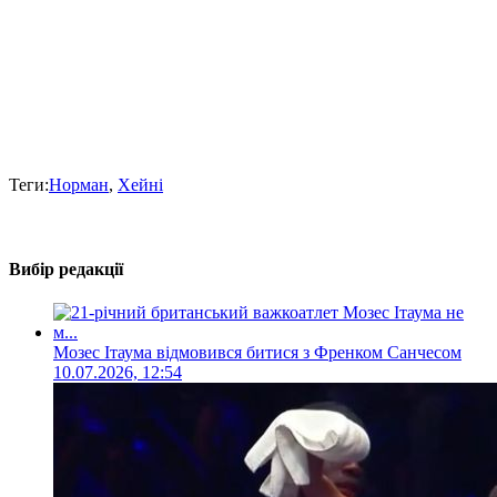
Теги:
Норман
,
Хейні
Вибір редакції
Мозес Ітаума відмовився битися з Френком Санчесом
10.07.2026, 12:54