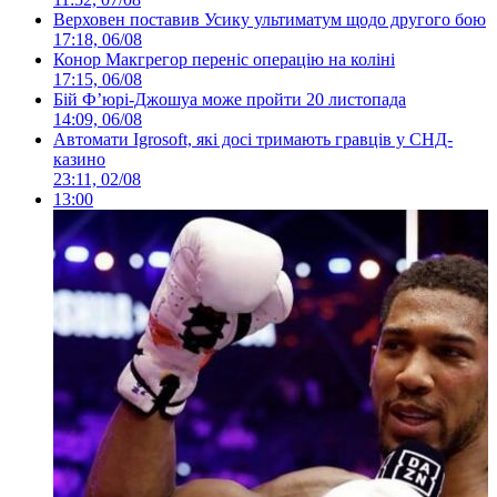
Верховен поставив Усику ультиматум щодо другого бою
17:18, 06/08
Конор Макгрегор переніс операцію на коліні
17:15, 06/08
Бій Ф’юрі-Джошуа може пройти 20 листопада
14:09, 06/08
Автомати Igrosoft, які досі тримають гравців у СНД-
казино
23:11, 02/08
13:00