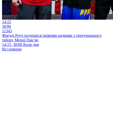
14:15
30/06
11343
Фредді Роуч поділився свіжими кадрами з тренувального
табору Менні Пак’яо
14:15, 30/06
Кадр дня
Всі новини