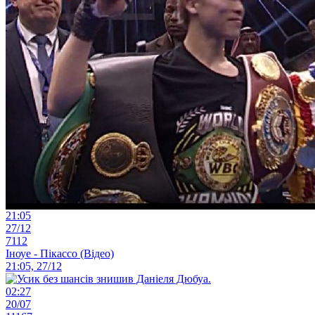
21:05
27/12
7112
Іноуе - Пікассо (Відео)
21:05, 27/12
02:27
20/07