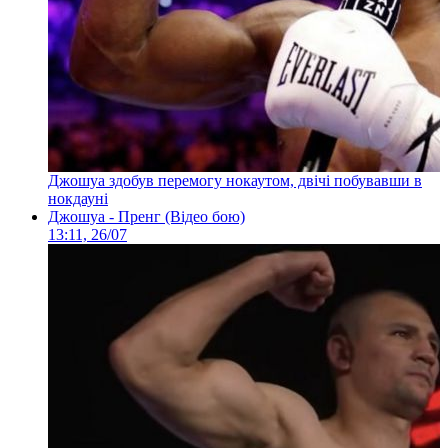
Джошуа здобув перемогу нокаутом, двічі побувавши в
нокдауні
Джошуа - Пренг (Відео бою)
13:11, 26/07