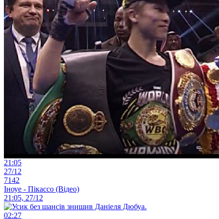
21:05
27/12
7142
Іноуе - Пікассо (Відео)
21:05, 27/12
02:27