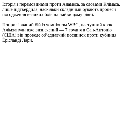
Історія з перемовинами проти Адамеса, за словами Клімаса,
лише підтвердила, наскільки складними бувають процеси
погодження великих боїв на найвищому рівні.​
Попри зірваний бій із чемпіоном WBC, наступний крок
Алімханули вже визначений — 7 грудня в Сан-Антоніо
(США) він проведе об’єднавчий поєдинок проти кубинця
Ерісланді Лари.