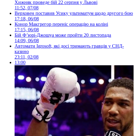
Хижняк проведе бій 22 серпня у Львові
11:52, 07/08
Верховен поставив Усику ультиматум щодо другого бою
17:18, 06/08
Конор Макгрегор переніс операцію на коліні
17:15, 06/08
Бій Ф’юрі-Джошуа може пройти 20 листопада
14:09, 06/08
Автомати Igrosoft, які досі тримають гравців у СНД-
казино
23:11, 02/08
13:00