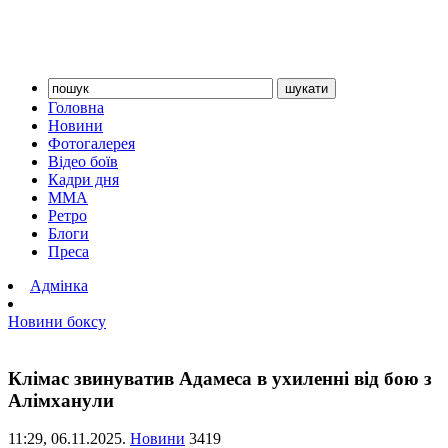
Головна
Новини
Фотогалерея
Відео боїв
Кадри дня
ММА
Ретро
Блоги
Преса
Адмінка
Новини боксу
Клімас звинуватив Адамеса в ухиленні від бою з
Алімханули
11:29,
06.11.2025.
Новини
3419