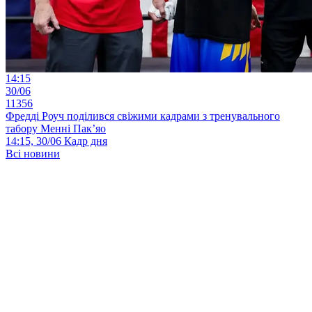
14:15
30/06
11356
Фредді Роуч поділився свіжими кадрами з тренувального
табору Менні Пак’яо
14:15, 30/06
Кадр дня
Всі новини