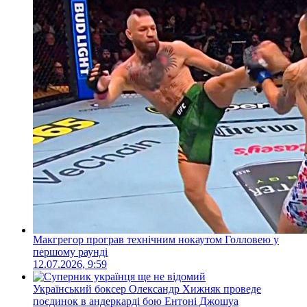
Макгрегор програв технічним нокаутом Голловею у
першому раунді
12.07.2026, 9:59
Український боксер Олександр Хижняк проведе
поєдинок в андеркарді бою Ентоні Джошуа