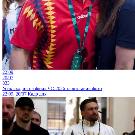
22:09
20/07
833
Усик сходив на фінал ЧС-2026 та виставив фото
22:09, 20/07
Кадр дня