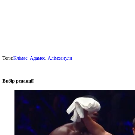
Теги:
Клімас
,
Адамес
,
Алімханули
Вибір редакції