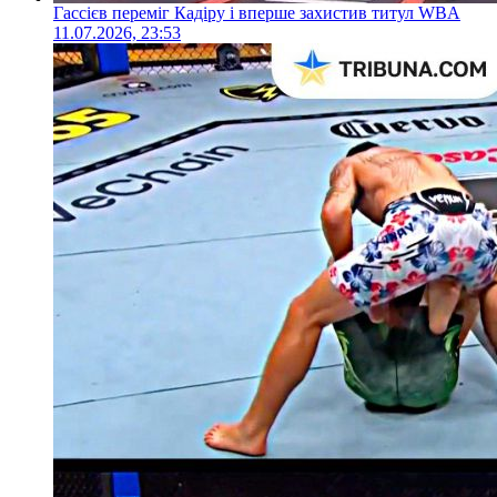
Гассієв переміг Кадіру і вперше захистив титул WBA
11.07.2026, 23:53