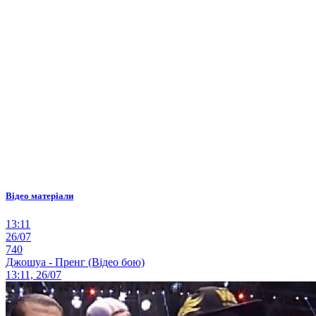
Відео матеріали
13:11
26/07
740
Джошуа - Пренг (Відео бою)
13:11, 26/07