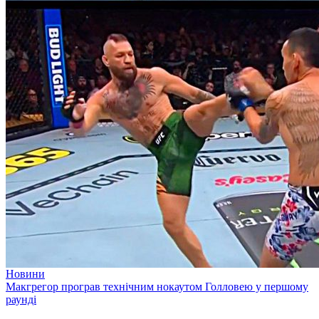
Новини
Макгрегор програв технічним нокаутом Голловею у першому
раунді