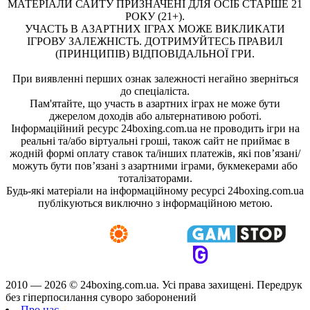
МАТЕРІАЛИ САЙТУ ПРИЗНАЧЕНІ ДЛЯ ОСІБ СТАРШЕ 21
РОКУ (21+).
УЧАСТЬ В АЗАРТНИХ ІГРАХ МОЖЕ ВИКЛИКАТИ
ІГРОВУ ЗАЛЕЖНІСТЬ. ДОТРИМУЙТЕСЬ ПРАВИЛ
(ПРИНЦИПІВ) ВІДПОВІДАЛЬНОЇ ГРИ.
При виявленні перших ознак залежності негайно зверніться
до спеціаліста.
Пам'ятайте, що участь в азартних іграх не може бути
джерелом доходів або альтернативою роботі.
Інформаційний ресурс 24boxing.com.ua не проводить ігри на
реальні та/або віртуальні гроші, також сайт не приймає в
жодній формі оплату ставок та/інших платежів, які пов’язані/
можуть бути пов’язані з азартними іграми, букмекерами або
тоталізаторами.
Будь-які матеріали на інформаційному ресурсі 24boxing.com.ua
публікуються виключно з інформаційною метою.
2010 — 2026 ©
24boxing.com.ua.
Усi права захищенi. Передрук
без гіперпосилання суворо заборонений
Про нас