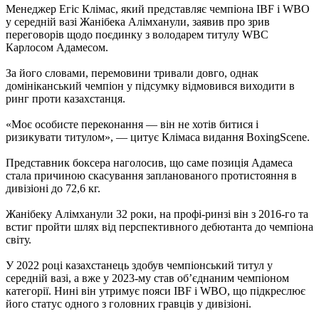
Менеджер Егіс Клімас, який представляє чемпіона IBF і WBO
у середній вазі Жанібека Алімханули, заявив про зрив
переговорів щодо поєдинку з володарем титулу WBC
Карлосом Адамесом.
За його словами, перемовини тривали довго, однак
домініканський чемпіон у підсумку відмовився виходити в
ринг проти казахстанця.
«Моє особисте переконання — він не хотів битися і
ризикувати титулом», — цитує Клімаса видання BoxingScene.
Представник боксера наголосив, що саме позиція Адамеса
стала причиною скасування запланованого протистояння в
дивізіоні до 72,6 кг.​
Жанібеку Алімханули 32 роки, на профі-ринзі він з 2016-го та
встиг пройти шлях від перспективного дебютанта до чемпіона
світу.
У 2022 році казахстанець здобув чемпіонський титул у
середній вазі, а вже у 2023-му став об’єднаним чемпіоном
категорії. Нині він утримує пояси IBF і WBO, що підкреслює
його статус одного з головних гравців у дивізіоні.