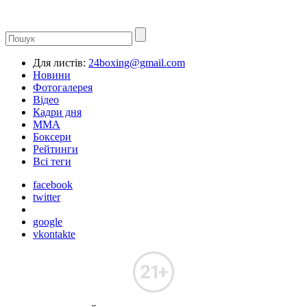
Для листів:
24boxing@gmail.com
Новини
Фотогалерея
Відео
Кадри дня
ММА
Боксери
Рейтинги
Всі теги
facebook
twitter
google
vkontakte