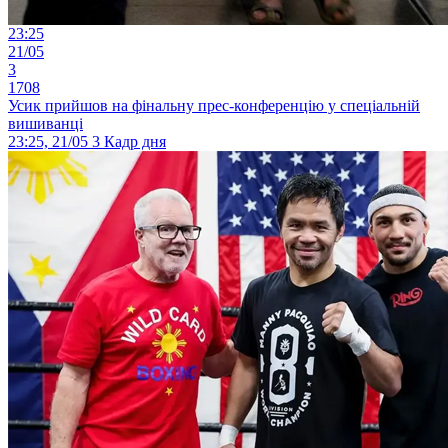
23:25
21/05
3
1708
Усик прийшов на фінальну прес-конференцію у спеціальній
вишиванці
23:25, 21/05
3
Кадр дня