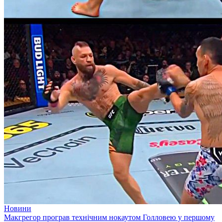
Новини
Макгрегор програв технічним нокаутом Голловею у першому