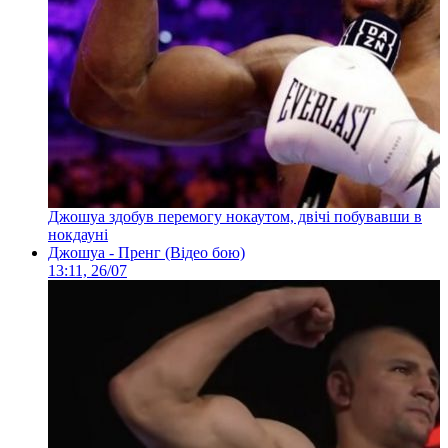
Джошуа здобув перемогу нокаутом, двічі побувавши в
нокдауні
Джошуа - Пренг (Відео бою)
13:11, 26/07