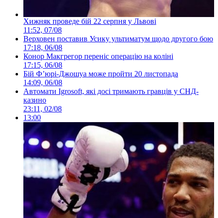
Хижняк проведе бій 22 серпня у Львові
11:52, 07/08
Верховен поставив Усику ультиматум щодо другого бою
17:18, 06/08
Конор Макгрегор переніс операцію на коліні
17:15, 06/08
Бій Ф’юрі-Джошуа може пройти 20 листопада
14:09, 06/08
Автомати Igrosoft, які досі тримають гравців у СНД-
казино
23:11, 02/08
13:00