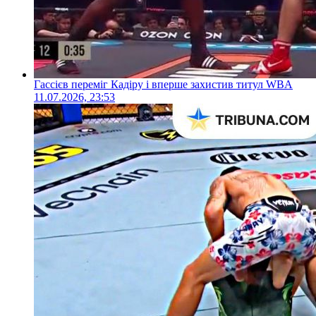
Гассієв переміг Кадіру і вперше захистив титул WBA
11.07.2026, 23:53