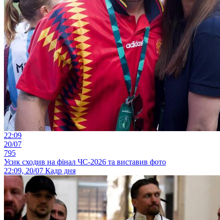
22:09
20/07
795
Усик сходив на фінал ЧС-2026 та виставив фото
22:09, 20/07
Кадр дня