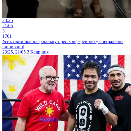
23:25
21/05
3
1701
Усик прийшов на фінальну прес-конференцію у спеціальній
вишиванці
23:25, 21/05
3
Кадр дня