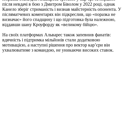
після невдачі в бою з Дмитром Біволом у 2022 році, однак
Канело зберіг стриманість і визнав майстерність опонента. У
післяматчевих коментарях він підкреслив, що «поразка не
визначає» його спадщину і що підготовка була належною,
віддавши шану Кроуфорду як «великому бійцю».
На своїх платформах Альварес також запевнив фанатів:
вдячність і підтримка мільйонів стали додатковою
мотивацією, а наступні рішення про вектор кар’єри він
ухвалюватиме з командою, не уникаючи високих ставок.​