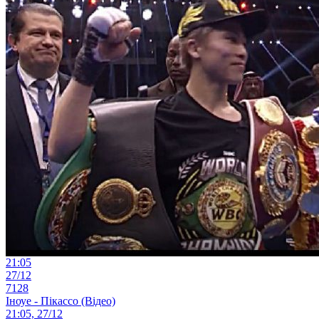
21:05
27/12
7128
Іноуе - Пікассо (Відео)
21:05, 27/12