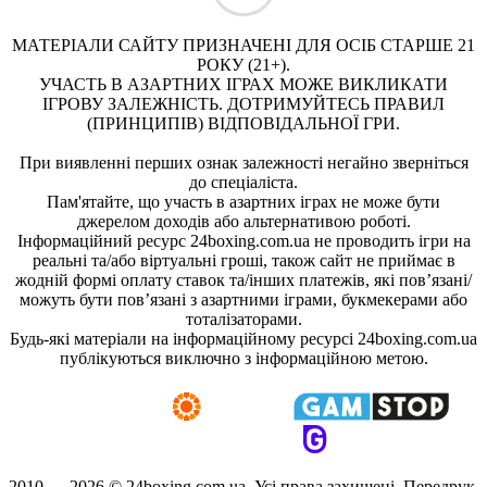
МАТЕРІАЛИ САЙТУ ПРИЗНАЧЕНІ ДЛЯ ОСІБ СТАРШЕ 21
РОКУ (21+).
УЧАСТЬ В АЗАРТНИХ ІГРАХ МОЖЕ ВИКЛИКАТИ
ІГРОВУ ЗАЛЕЖНІСТЬ. ДОТРИМУЙТЕСЬ ПРАВИЛ
(ПРИНЦИПІВ) ВІДПОВІДАЛЬНОЇ ГРИ.
При виявленні перших ознак залежності негайно зверніться
до спеціаліста.
Пам'ятайте, що участь в азартних іграх не може бути
джерелом доходів або альтернативою роботі.
Інформаційний ресурс 24boxing.com.ua не проводить ігри на
реальні та/або віртуальні гроші, також сайт не приймає в
жодній формі оплату ставок та/інших платежів, які пов’язані/
можуть бути пов’язані з азартними іграми, букмекерами або
тоталізаторами.
Будь-які матеріали на інформаційному ресурсі 24boxing.com.ua
публікуються виключно з інформаційною метою.
2010 — 2026 ©
24boxing.com.ua.
Усi права захищенi. Передрук