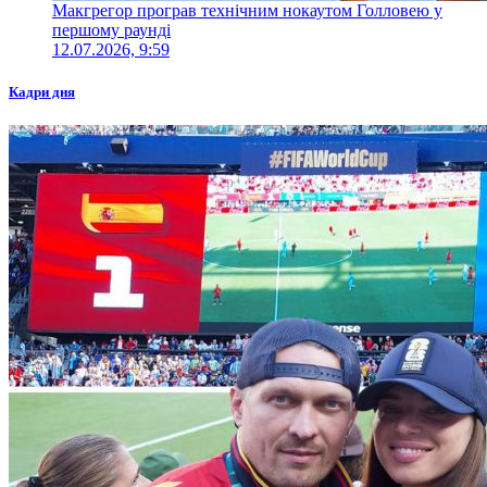
Макгрегор програв технічним нокаутом Голловею у
першому раунді
12.07.2026, 9:59
Кадри дня