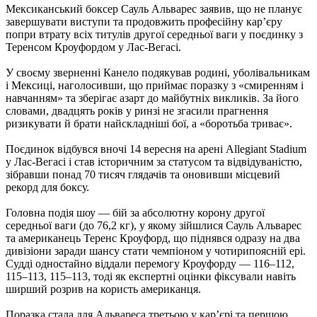
Мексиканський боксер Сауль Альварес заявив, що не планує
завершувати виступи та продовжить професійну кар’єру
попри втрату всіх титулів другої середньої ваги у поєдинку з
Теренсом Кроуфордом у Лас-Вегасі.
У своєму зверненні Канело подякував родині, уболівальникам
і Мексиці, наголосивши, що приймає поразку з «смиренням і
навчанням» та зберігає азарт до майбутніх викликів. За його
словами, двадцять років у ринзі не згасили прагнення
ризикувати й брати найскладніші бої, а «боротьба триває».​
Поєдинок відбувся вночі 14 вересня на арені Allegiant Stadium
у Лас-Вегасі і став історичним за статусом та відвідуваністю,
зібравши понад 70 тисяч глядачів та оновивши місцевий
рекорд для боксу.
Головна подія шоу — бій за абсолютну корону другої
середньої ваги (до 76,2 кг), у якому зійшлися Сауль Альварес
та американець Теренс Кроуфорд, що піднявся одразу на два
дивізіони заради шансу стати чемпіоном у чотирипоясній ері.
Судді одностайно віддали перемогу Кроуфорду — 116–112,
115–113, 115–113, тоді як експертні оцінки фіксували навіть
ширший розрив на користь американця.​
Поразка стала для Альвареса третьою у кар’єрі та першою