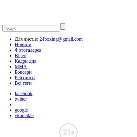
Для листів:
24boxing@gmail.com
Новини
Фотогалерея
Відео
Кадри дня
ММА
Боксери
Рейтинги
Всі теги
facebook
twitter
google
vkontakte