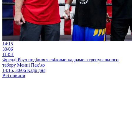
14:15
30/06
11351
Фредді Роуч поділився свіжими кадрами з тренувального
табору Менні Пак’яо
14:15, 30/06
Кадр дня
Всі новини