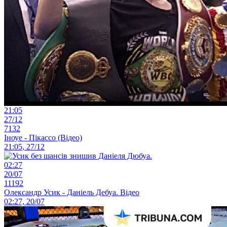
21:05
27/12
7132
Іноуе - Пікассо (Відео)
21:05, 27/12
02:27
20/07
11192
Олександр Усик - Даніель Дебуа. Відео
02:27, 20/07