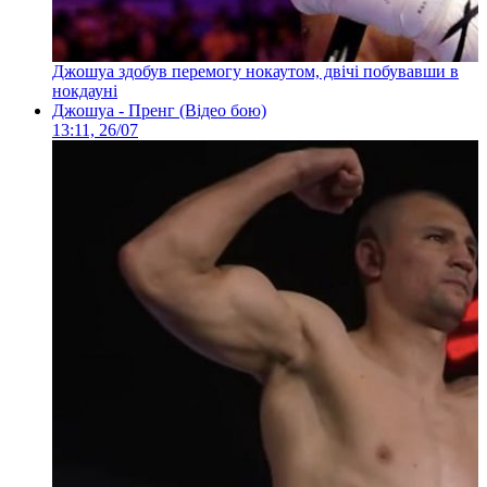
Джошуа здобув перемогу нокаутом, двічі побувавши в
нокдауні
Джошуа - Пренг (Відео бою)
13:11, 26/07