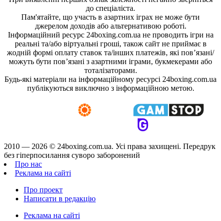
до спеціаліста.
Пам'ятайте, що участь в азартних іграх не може бути
джерелом доходів або альтернативою роботі.
Інформаційний ресурс 24boxing.com.ua не проводить ігри на
реальні та/або віртуальні гроші, також сайт не приймає в
жодній формі оплату ставок та/інших платежів, які пов’язані/
можуть бути пов’язані з азартними іграми, букмекерами або
тоталізаторами.
Будь-які матеріали на інформаційному ресурсі 24boxing.com.ua
публікуються виключно з інформаційною метою.
2010 — 2026 ©
24boxing.com.ua.
Усi права захищенi. Передрук
без гіперпосилання суворо заборонений
Про нас
Реклама на сайті
Про проект
Написати в редакцію
Реклама на сайті