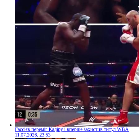
Гассієв переміг Кадіру і вперше захистив титул WBA
11.07.2026, 23:53