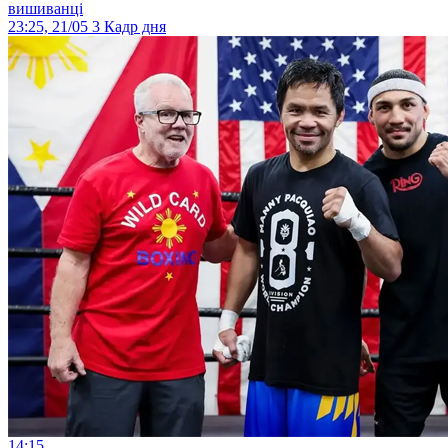
вишиванці
23:25, 21/05
3
Кадр дня
14:15