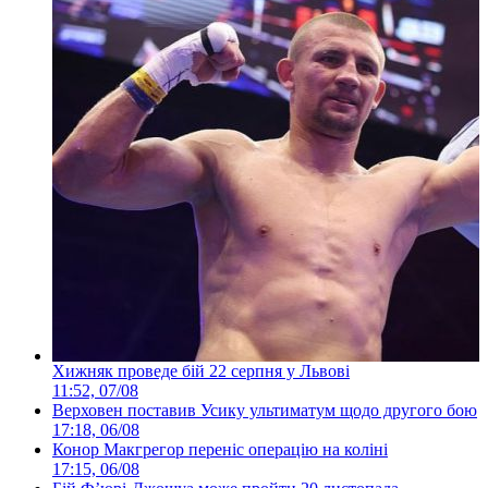
Хижняк проведе бій 22 серпня у Львові
11:52, 07/08
Верховен поставив Усику ультиматум щодо другого бою
17:18, 06/08
Конор Макгрегор переніс операцію на коліні
17:15, 06/08