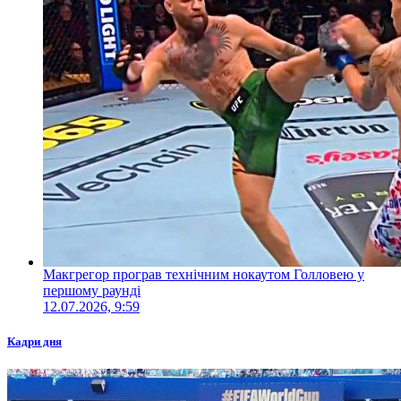
Макгрегор програв технічним нокаутом Голловею у
першому раунді
12.07.2026, 9:59
Кадри дня