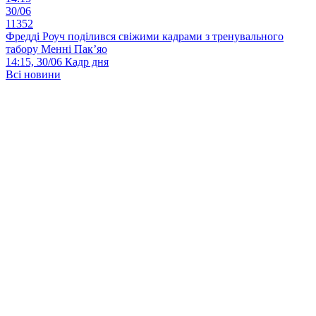
30/06
11352
Фредді Роуч поділився свіжими кадрами з тренувального
табору Менні Пак’яо
14:15, 30/06
Кадр дня
Всі новини