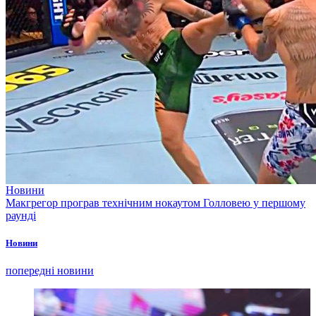
Новини
Макгрегор програв технічним нокаутом Голловею у першому
раунді
Новини
попередні новини