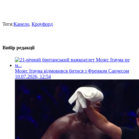
Теги:
Канело
,
Кроуфорд
Вибір редакції
Мозес Ітаума відмовився битися з Френком Санчесом
10.07.2026, 12:54