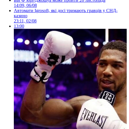
Бій Ф’юрі-Джошуа може пройти 20 листопада
14:09, 06/08
Автомати Igrosoft, які досі тримають гравців у СНД-
казино
23:11, 02/08
13:00