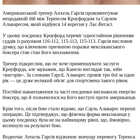
Американський тренер Анхель Гарсія прокоментував
нещодавній бій між Теренсом Кроуфордом та Саулем
Альваресом, який відбувся 14 вересня у Лас-Вегасі.
У цьому поєдинку Кроуфорд переміг одностайним рішенням
суддів із рахунком 116-112, 115-113, 115-113. Гарсія висловив
думку, що ключовою причиною поразки мексиканського
боксера став стан його виснаження.
Тренер підкреслив, що не хоче применшувати заслуги
Кроуфорда, але зауважив, що Канело виглядав так, ніби
«вигорів». За словами Гарсії, Альварес провів три бої за один
рік — це дуже великий обсяг для спортcмена такого рівня.
Постійні навантаження та часті поєдинки виснажили енергію
боксеру, що й позначилося на його виступі проти американця.
Крім того, після бою стало відомо, що Сауль Альварес переніс
операцію. Це підтверджує, що фізична форма мексиканця у
цьому поєдинку була не на найвищому рівні, що, ймовірно,
вплинуло на результат бою.
Водночас Анхель Гарсія відзначив значущу перемогу Теренса