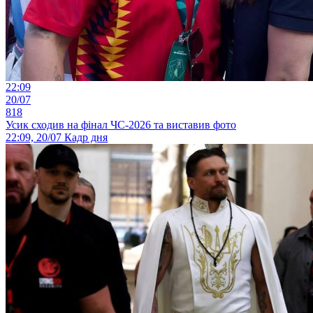
22:09
20/07
818
Усик сходив на фінал ЧС-2026 та виставив фото
22:09, 20/07
Кадр дня