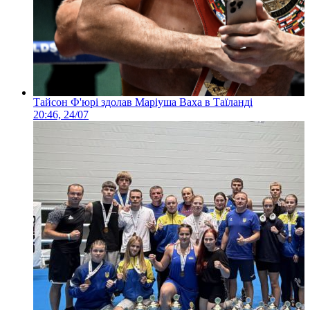
Тайсон Ф'юрі здолав Маріуша Ваха в Таїланді
20:46, 24/07