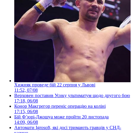
Хижняк проведе бій 22 серпня у Львові
11:52, 07/08
Верховен поставив Усику ультиматум щодо другого бою
17:18, 06/08
Конор Макгрегор переніс операцію на коліні
17:15, 06/08
Бій Ф’юрі-Джошуа може пройти 20 листопада
14:09, 06/08
Автомати Igrosoft, які досі тримають гравців у СНД-
казино