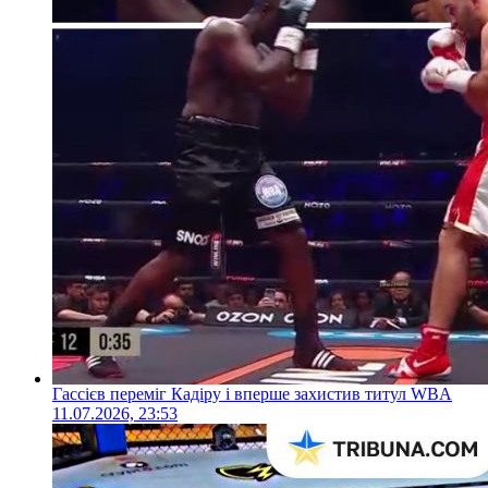
Гассієв переміг Кадіру і вперше захистив титул WBA
11.07.2026, 23:53