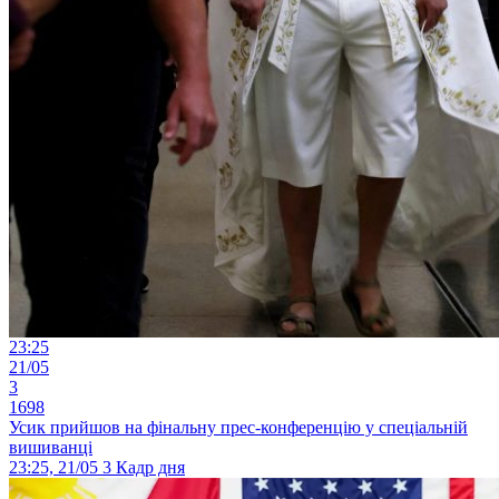
23:25
21/05
3
1698
Усик прийшов на фінальну прес-конференцію у спеціальній
вишиванці
23:25, 21/05
3
Кадр дня