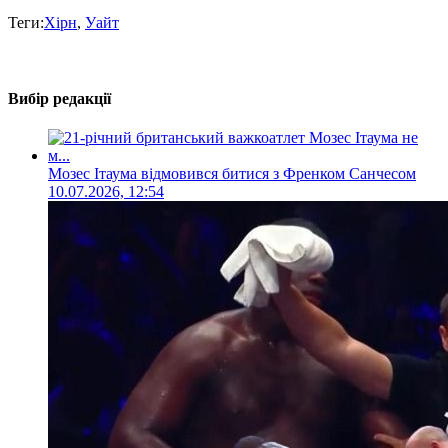
Теги:
Хірн
,
Уайт
Вибір редакції
Мозес Ітаума відмовився битися з Френком Санчесом
10.07.2026, 12:54