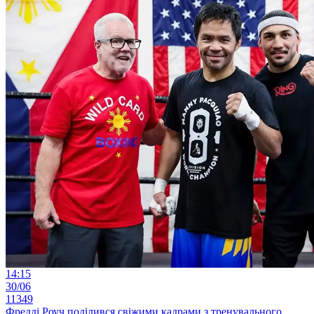
14:15
30/06
11349
Фредді Роуч поділився свіжими кадрами з тренувального