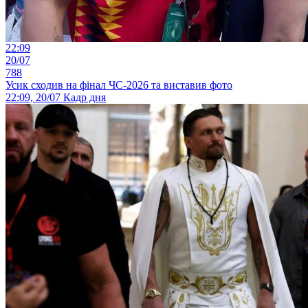
22:09
20/07
788
Усик сходив на фінал ЧС-2026 та виставив фото
22:09, 20/07
Кадр дня