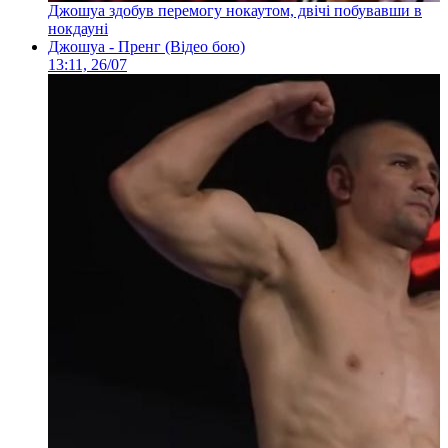
Джошуа здобув перемогу нокаутом, двічі побувавши в
нокдауні
Джошуа - Пренг (Відео бою)
13:11, 26/07