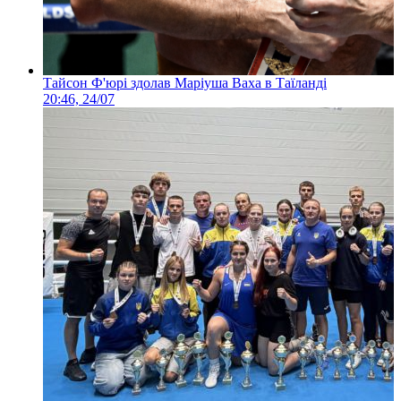
Тайсон Ф'юрі здолав Маріуша Ваха в Таїланді
20:46, 24/07