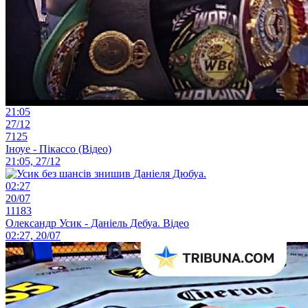
21:05
27/12
7125
Іноуе - Пікассо (Відео)
21:05, 27/12
02:27
20/07
11183
Олександр Усик - Даніель Дебуа. Відео
02:27, 20/07