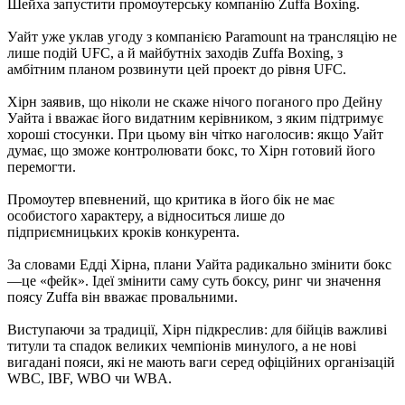
Шейха запустити промоутерську компанію Zuffa Boxing.
Уайт уже уклав угоду з компанією Paramount на трансляцію не
лише подій UFC, а й майбутніх заходів Zuffa Boxing, з
амбітним планом розвинути цей проект до рівня UFC.
Хірн заявив, що ніколи не скаже нічого поганого про Дейну
Уайта і вважає його видатним керівником, з яким підтримує
хороші стосунки. При цьому він чітко наголосив: якщо Уайт
думає, що зможе контролювати бокс, то Хірн готовий його
перемогти.
Промоутер впевнений, що критика в його бік не має
особистого характеру, а відноситься лише до
підприємницьких кроків конкурента.
За словами Едді Хірна, плани Уайта радикально змінити бокс
—це «фейк». Ідеї змінити саму суть боксу, ринг чи значення
поясу Zuffa він вважає провальними.
Виступаючи за традиції, Хірн підкреслив: для бійців важливі
титули та спадок великих чемпіонів минулого, а не нові
вигадані пояси, які не мають ваги серед офіційних організацій
WBC, IBF, WBO чи WBA.