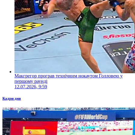
Макгрегор програв технічним нокаутом Голловею у
першому раунді
12.07.2026, 9:59
Кадри дня