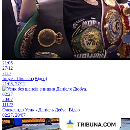
21:05
27/12
7117
Іноуе - Пікассо (Відео)
21:05, 27/12
02:27
20/07
11172
Олександр Усик - Даніель Дебуа. Відео
02:27, 20/07