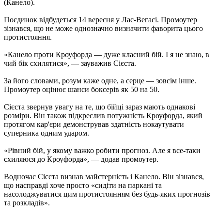
(Канело).
Поєдинок відбудеться 14 вересня у Лас-Вегасі. Промоутер
зізнався, що не може однозначно визначити фаворита цього
протистояння.
«Канело проти Кроуфорда — дуже класний бій. І я не знаю, в
чий бік схилятися», — зауважив Сієста.
За його словами, розум каже одне, а серце — зовсім інше.
Промоутер оцінює шанси боксерів як 50 на 50.
Сієста звернув увагу на те, що бійці зараз мають однакові
розміри. Він також підкреслив потужність Кроуфорда, який
протягом кар'єри демонстрував здатність нокаутувати
суперника одним ударом.
«Рівний бій, у якому важко робити прогноз. Але я все-таки
схиляюся до Кроуфорда», — додав промоутер.
Водночас Сієста визнав майстерність і Канело. Він зізнався,
що насправді хоче просто «сидіти на паркані та
насолоджуватися цим протистоянням без будь-яких прогнозів
та розкладів».