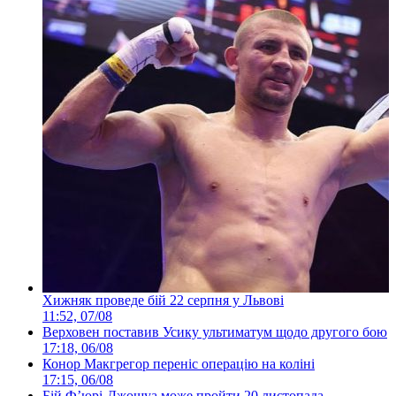
Хижняк проведе бій 22 серпня у Львові
11:52, 07/08
Верховен поставив Усику ультиматум щодо другого бою
17:18, 06/08
Конор Макгрегор переніс операцію на коліні
17:15, 06/08
Бій Ф’юрі-Джошуа може пройти 20 листопада