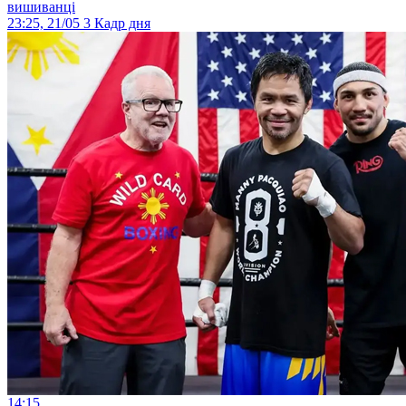
вишиванці
23:25, 21/05
3
Кадр дня
14:15