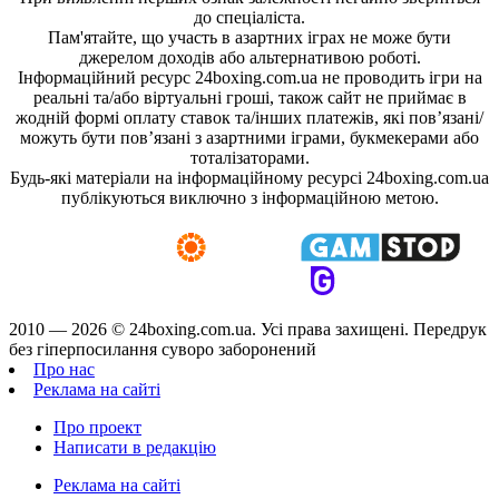
до спеціаліста.
Пам'ятайте, що участь в азартних іграх не може бути
джерелом доходів або альтернативою роботі.
Інформаційний ресурс 24boxing.com.ua не проводить ігри на
реальні та/або віртуальні гроші, також сайт не приймає в
жодній формі оплату ставок та/інших платежів, які пов’язані/
можуть бути пов’язані з азартними іграми, букмекерами або
тоталізаторами.
Будь-які матеріали на інформаційному ресурсі 24boxing.com.ua
публікуються виключно з інформаційною метою.
2010 — 2026 ©
24boxing.com.ua.
Усi права захищенi. Передрук
без гіперпосилання суворо заборонений
Про нас
Реклама на сайті
Про проект
Написати в редакцію
Реклама на сайті