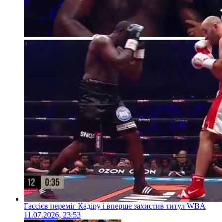
Гассієв переміг Кадіру і вперше захистив титул WBA
11.07.2026, 23:53