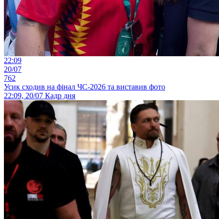
22:09
20/07
762
Усик сходив на фінал ЧС-2026 та виставив фото
22:09, 20/07
Кадр дня