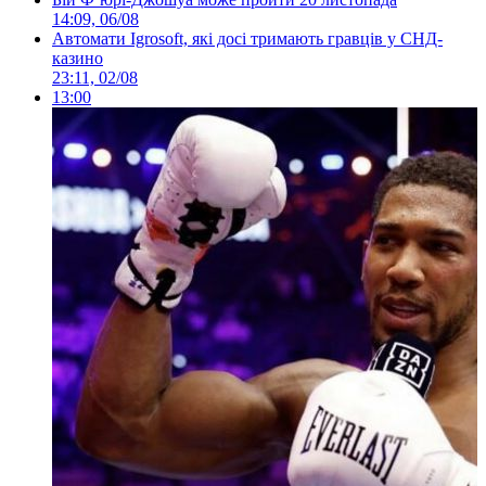
14:09, 06/08
Автомати Igrosoft, які досі тримають гравців у СНД-
казино
23:11, 02/08
13:00