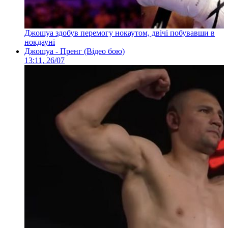
Джошуа здобув перемогу нокаутом, двічі побувавши в
нокдауні
Джошуа - Пренг (Відео бою)
13:11, 26/07