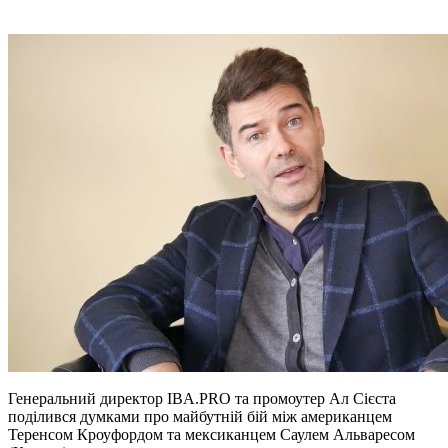
Генеральний директор IBA.PRO та промоутер Ал Сієста
поділився думками про майбутній бій між американцем
Теренсом Кроуфордом та мексиканцем Саулем Альваресом