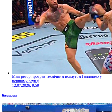
Макгрегор програв технічним нокаутом Голловею у
першому раунді
12.07.2026, 9:59
Кадри дня