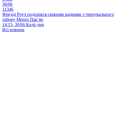
30/06
11346
Фредді Роуч поділився свіжими кадрами з тренувального
табору Менні Пак’яо
14:15, 30/06
Кадр дня
Всі новини