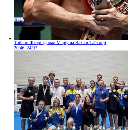
Тайсон Ф'юрі здолав Маріуша Ваха в Таїланді
20:46, 24/07