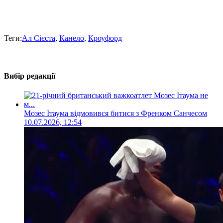
Теги:
Ал Сієста
,
Канело
,
Кроуфорд
Вибір редакції
Мозес Ітаума відмовився битися з Френком Санчесом
10.07.2026, 12:54