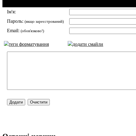
Додавання коментаря:
Ім'я:
Пароль:
(якщо зареєстрований)
Email:
(обов'язково!)
теги форматування
додати смайли