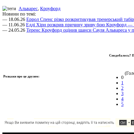
Альварес
,
Кроуфорд
Новини по темі:
— 18.06.26
Еррол Спенс різко розкритикував тренерський табі
— 11.06.26
Едді Хірн розкрив причину зриву бою Кроуфорд — 
— 24.05.26
Теренс Кроуфорд оцінив шанси Сауля Альвареса у п
Сподобалось? П
(Голо
Розкажи про це друзям:
0
1
2
3
4
5