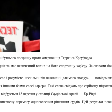
айбутнього поєдинку проти американця Терренса Кроуфорда.
дніх та має величезний вплив на його спортивну кар'єру. За словами бок
во і розумієте, наскільки він важливий для мого спадку», — повідомляє
з іншими боями своєї кар'єри. Такі слова свідчать про серйозну підгот
дбудеться 13 вересня у столиці Саудівської Аравії — Ер-Ріяді.
 впевнену перемогу одноголосним рішенням суддів. Цей результат пока