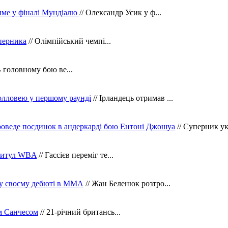
тиме у фіналі Мундіалю
// Олександр Усик у ф...
уперника
// Олімпійський чемпі...
В головному бою ве...
олловею у першому раунді
// Ірландець отримав ...
оведе поєдинок в андеркарді бою Ентоні Джошуа
// Суперник укр
 титул WBA
// Гассієв переміг те...
 у своєму дебюті в ММА
// Жан Беленюк розтро...
м Санчесом
// 21-річний британсь...