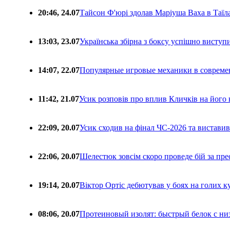
20:46, 24.07
Тайсон Ф'юрі здолав Маріуша Ваха в Таїл
13:03, 23.07
Українська збірна з боксу успішно виступ
14:07, 22.07
Популярные игровые механики в совреме
11:42, 21.07
Усик розповів про вплив Кличків на його 
22:09, 20.07
Усик сходив на фінал ЧС-2026 та вистави
22:06, 20.07
Шелестюк зовсім скоро проведе бій за п
19:14, 20.07
Віктор Ортіс дебютував у боях на голих 
08:06, 20.07
Протеиновый изолят: быстрый белок с ни