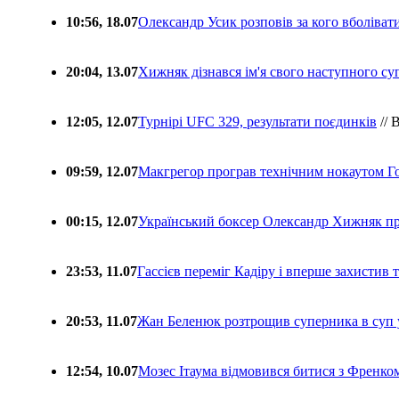
10:56, 18.07
Олександр Усик розповів за кого вболіва
20:04, 13.07
Хижняк дізнався ім'я свого наступного с
12:05, 12.07
Турнірі UFC 329, результати поєдинків
// 
09:59, 12.07
Макгрегор програв технічним нокаутом Г
00:15, 12.07
Український боксер Олександр Хижняк пр
23:53, 11.07
Гассієв переміг Кадіру і вперше захистив
20:53, 11.07
Жан Беленюк розтрощив суперника в суп
12:54, 10.07
Мозес Ітаума відмовився битися з Френко