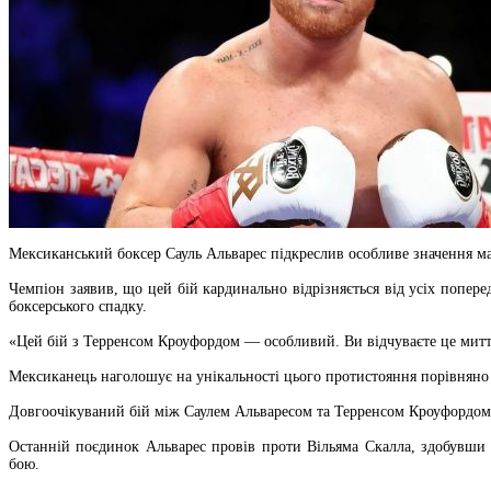
Мексиканський боксер Сауль Альварес підкреслив особливе значення м
Чемпіон заявив, що цей бій кардинально відрізняється від усіх попере
боксерського спадку.
«Цей бій з Терренсом Кроуфордом — особливий. Ви відчуваєте це миттє
Мексиканець наголошує на унікальності цього протистояння порівняно 
Довгоочікуваний бій між Саулем Альваресом та Терренсом Кроуфордом ві
Останній поєдинок Альварес провів проти Вільяма Скалла, здобувши
бою.