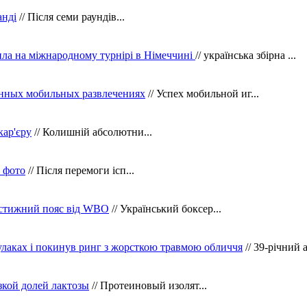
анді
// Після семи раундів...
ила на міжнародному турнірі в Німеччині
// українська збірна ...
нных мобильных развлечениях
// Успех мобильной иг...
кар'єру
// Колишній абсолютни...
в фото
// Після перемоги ісп...
рестижний пояс від WBO
// Український боксер...
кулаках і покинув ринг з жорсткою травмою обличчя
// 39-річний 
зкой долей лактозы
// Протеиновый изолят...