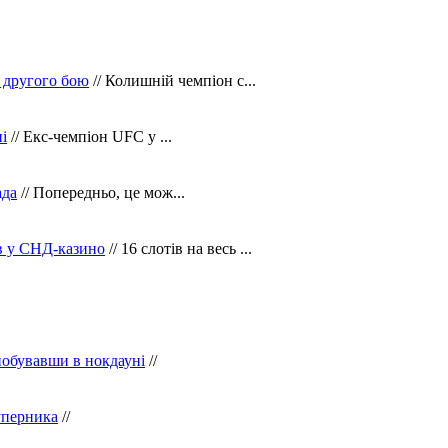
 другого бою
// Колишній чемпіон с...
і
// Екс-чемпіон UFC у ...
ада
// Попередньо, це мож...
ів у СНД-казино
// 16 слотів на весь ...
побувавши в нокдауні
//
уперника
//