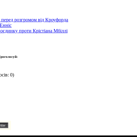
р перед розгромом від Кроуфорда
Енніс
оєдинку проти Крістіана Мбіллі
роголосуй:
сів: 0)