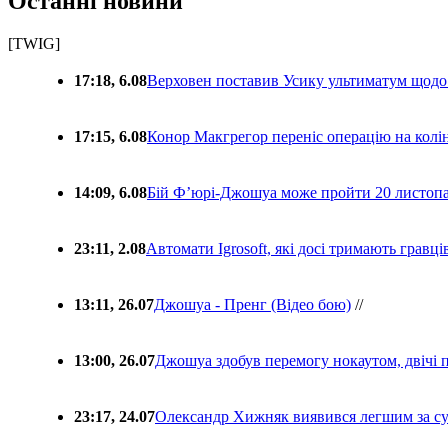
Останні новини
[TWIG]
17:18, 6.08
Верховен поставив Усику ультиматум щодо
17:15, 6.08
Конор Макгрегор переніс операцію на колін
14:09, 6.08
Бій Ф’юрі-Джошуа може пройти 20 листоп
23:11, 2.08
Автомати Igrosoft, які досі тримають гравц
13:11, 26.07
Джошуа - Пренг (Відео бою)
//
13:00, 26.07
Джошуа здобув перемогу нокаутом, двічі 
23:17, 24.07
Олександр Хижняк виявився легшим за с