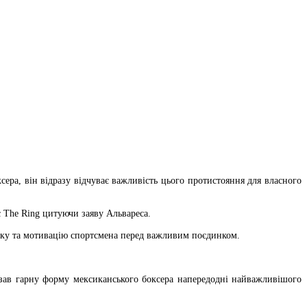
сера, він відразу відчуває важливість цього протистояння для власного
 The Ring цитуючи заяву Альвареса.
овку та мотивацію спортсмена перед важливим поєдинком.
зав гарну форму мексиканського боксера напередодні найважливішого