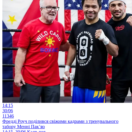
14:15
30/06
11346
Фредді Роуч поділився свіжими кадрами з тренувального
табору Менні Пак’яо
14:15, 30/06
Кадр дня