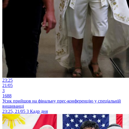
23:25
21/05
3
1688
Усик прийшов на фінальну прес-конференцію у спеціальній
вишиванці
23:25, 21/05
3
Кадр дня