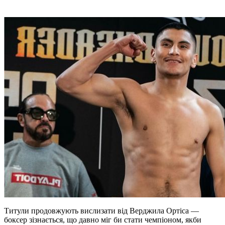
Титули продовжують вислизати від Верджила Ортіса —
боксер зізнається, що давно міг би стати чемпіоном, якби