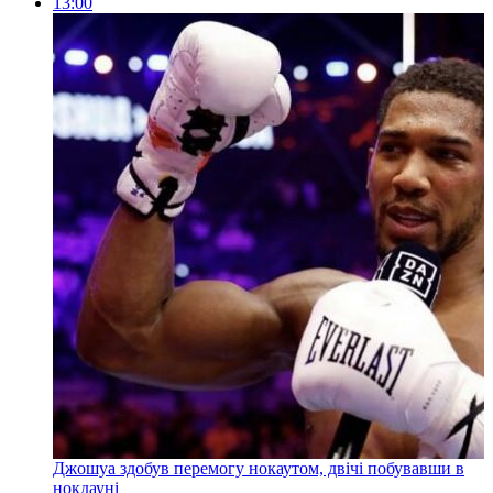
13:00
Джошуа здобув перемогу нокаутом, двічі побувавши в
нокдауні