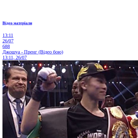
Відео матеріали
13:11
26/07
688
Джошуа - Пренг (Відео бою)
13:11, 26/07