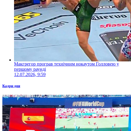
Макгрегор програв технічним нокаутом Голловею у
першому раунді
12.07.2026, 9:59
Кадри дня