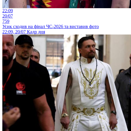
22:09
20/07
759
Усик сходив на фінал ЧС-2026 та виставив фото
22:09, 20/07
Кадр дня