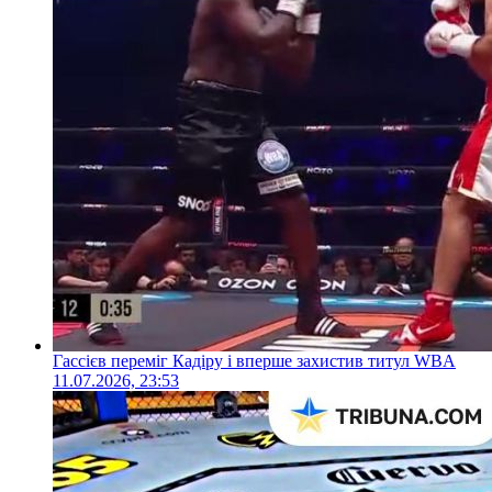
Гассієв переміг Кадіру і вперше захистив титул WBA
11.07.2026, 23:53