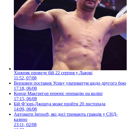
Хижняк проведе бій 22 серпня у Львові
11:52, 07/08
Верховен поставив Усику ультиматум щодо другого бою
17:18, 06/08
Конор Макгрегор переніс операцію на коліні
17:15, 06/08
Бій Ф’юрі-Джошуа може пройти 20 листопада
14:09, 06/08
Автомати Igrosoft, які досі тримають гравців у СНД-
казино
23:11, 02/08