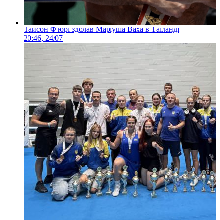
Тайсон Ф'юрі здолав Маріуша Ваха в Таїланді
20:46, 24/07