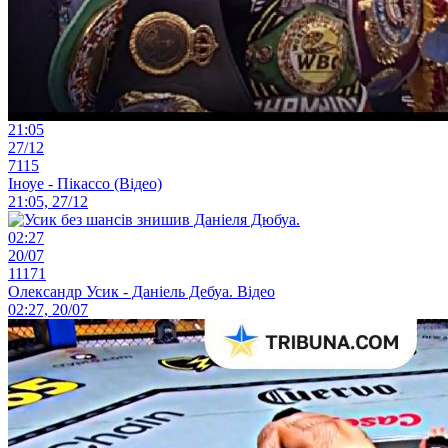
21:05
27/12
7115
Іноуе - Пікассо (Відео)
21:05, 27/12
02:27
20/07
11171
Олександр Усик - Даніель Дебуа. Відео
02:27, 20/07