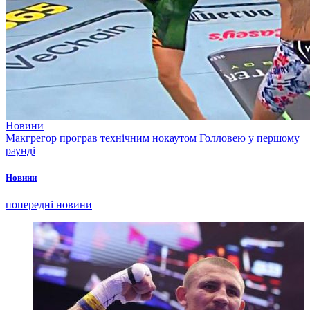
Новини
Макгрегор програв технічним нокаутом Голловею у першому
раунді
Новини
попередні новини