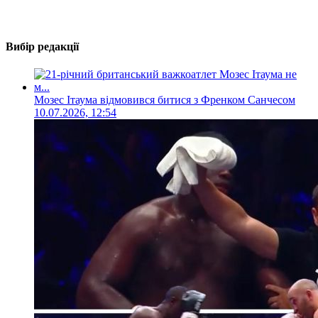
Вибір редакції
Мозес Ітаума відмовився битися з Френком Санчесом
10.07.2026, 12:54