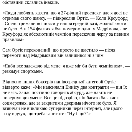
обставини склались інакше.
«Люди люблять казати, що я 27-річний проспект, але я досі не
отримав свого шансу, — підкреслив Ортіс. — Коли Кроуфорд
і Спенс тримали всі пояси у напівсередній вазі, жодної змоги
не було. А в 154 фунтах я був номером один у Мадрімова, але
Кроуфорд як абсолютний чемпіон перескочив чергу за певним
правилом».
Сам Ортіс переконаний, що просто не щастило — після
перемоги над Мадрімовим він залишився ні з чим.
«Якби все залежало від мене, я вже міг би бути чемпіоном», —
резюмує спортсмен.
Відносно інших боксерів напівсередньої категорії Ортіс
відверто каже: «Ми надсилали Еннісу два контракти — він їх
не взяв. Зайас постійно говорить абсурд, але навіть не
повернув документ. Все це підозріло, він багато балакає в
соцмережах, але за закритими дверима нічого не було. Я
зазвичай не викликаю суперників через інтернет, але цього
разу відчув, що треба запитати: "Ну і що?"»