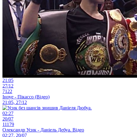
21:05
27/12
7122
Іноуе - Пікассо (Відео)
21:05, 27/12
02:27
20/07
11179
Олександр Усик - Даніель Дебуа. Відео
02:27, 20/07