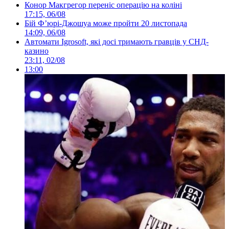
Конор Макгрегор переніс операцію на коліні
17:15, 06/08
Бій Ф’юрі-Джошуа може пройти 20 листопада
14:09, 06/08
Автомати Igrosoft, які досі тримають гравців у СНД-
казино
23:11, 02/08
13:00