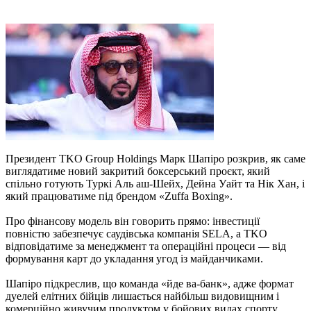
Президент TKO Group Holdings Марк Шапіро розкрив, як саме
виглядатиме новий закритий боксерський проєкт, який
спільно готують Туркі Аль аш-Шейх, Дейна Уайт та Нік Хан, і
який працюватиме під брендом «Zuffa Boxing».
Про фінансову модель він говорить прямо: інвестиції
повністю забезпечує саудівська компанія SELA, а TKO
відповідатиме за менеджмент та операційні процеси — від
формування карт до укладання угод із майданчиками.
Шапіро підкреслив, що команда «йде ва-банк», адже формат
дуелей елітних бійців лишається найбільш видовищним і
комерційно живучим продуктом у бойових видах спорту.