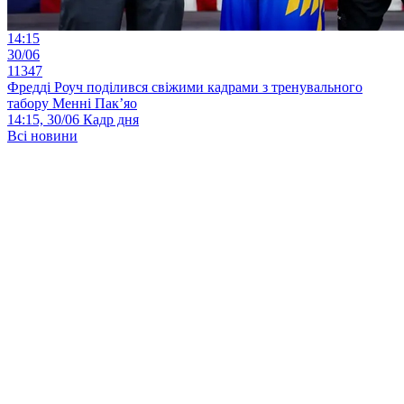
14:15
30/06
11347
Фредді Роуч поділився свіжими кадрами з тренувального
табору Менні Пак’яо
14:15, 30/06
Кадр дня
Всі новини