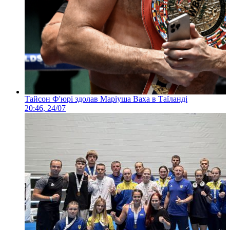
Тайсон Ф'юрі здолав Маріуша Ваха в Таїланді
20:46, 24/07