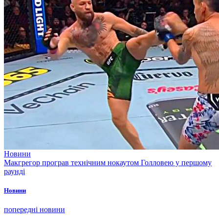
Новини
Макгрегор програв технічним нокаутом Голловею у першому
раунді
Новини
попередні новини