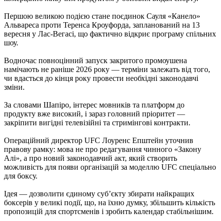
Першою великою подією стане поєдинок Сауля «Канело»
Альвареса проти Теренса Кроуфорда, запланований на 13
вересня у Лас-Вегасі, що фактично відкриє програму спільних
шоу.
Водночас повноцінний запуск закритого промоушена
намічають не раніше 2026 року — терміни залежать від того,
чи вдасться до кінця року провести необхідні законодавчі
зміни.
За словами Шапіро, інтерес мовників та платформ до
продукту вже високий, і зараз головний пріоритет —
закріпити вигідні телевізійні та стримінгові контракти.
Операційний директор UFC Лоуренс Епштейн уточнив
правову рамку: мова не про редагування чинного «Закону
Алі», а про новий законодавчий акт, який створить
можливість для появи організацій за моделлю UFC спеціально
для боксу.
Ідея — дозволити єдиному суб’єкту збирати найкращих
боксерів у великі події, що, на їхню думку, збільшить кількість
пропозицій для спортсменів і зробить календар стабільнішим.