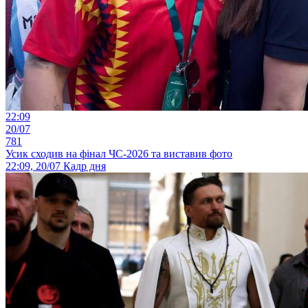
22:09
20/07
781
Усик сходив на фінал ЧС-2026 та виставив фото
22:09, 20/07
Кадр дня