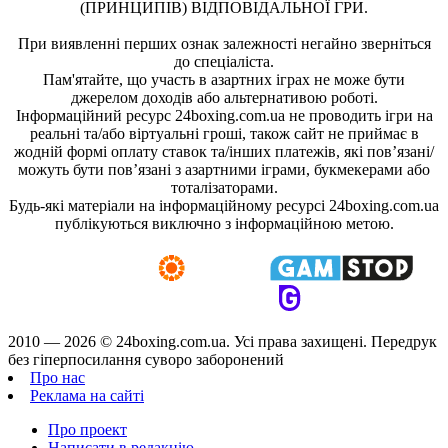
(ПРИНЦИПІВ) ВІДПОВІДАЛЬНОЇ ГРИ.
При виявленні перших ознак залежності негайно зверніться
до спеціаліста.
Пам'ятайте, що участь в азартних іграх не може бути
джерелом доходів або альтернативою роботі.
Інформаційний ресурс 24boxing.com.ua не проводить ігри на
реальні та/або віртуальні гроші, також сайт не приймає в
жодній формі оплату ставок та/інших платежів, які пов’язані/
можуть бути пов’язані з азартними іграми, букмекерами або
тоталізаторами.
Будь-які матеріали на інформаційному ресурсі 24boxing.com.ua
публікуються виключно з інформаційною метою.
2010 — 2026 ©
24boxing.com.ua.
Усi права захищенi. Передрук
без гіперпосилання суворо заборонений
Про нас
Реклама на сайті
Про проект
Написати в редакцію