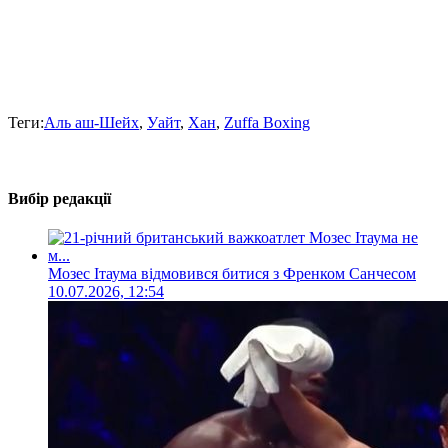
Теги:
Аль аш-Шейх
,
Уайт
,
Хан
,
Zuffa Boxing
Вибір редакції
Мозес Ітаума відмовився битися з Френком Санчесом
10.07.2026, 12:54