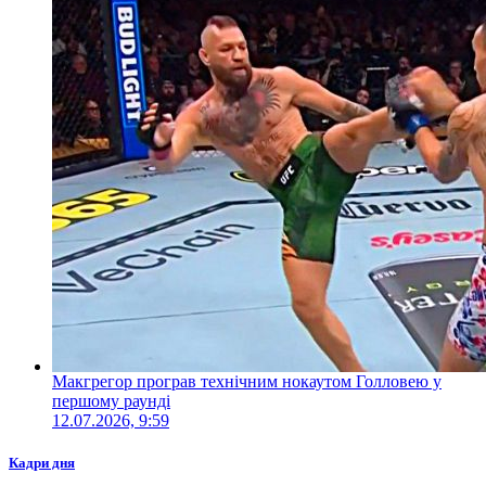
Макгрегор програв технічним нокаутом Голловею у
першому раунді
12.07.2026, 9:59
Кадри дня