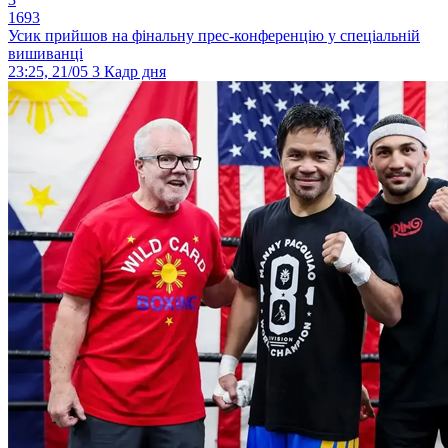
1693
Усик прийшов на фінальну прес-конференцію у спеціальній
вишиванці
23:25, 21/05
3
Кадр дня