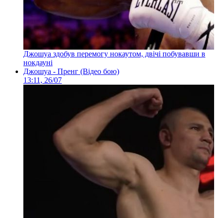
Джошуа здобув перемогу нокаутом, двічі побувавши в
нокдауні
Джошуа - Пренг (Відео бою)
13:11, 26/07