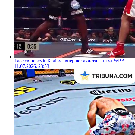
Гассієв переміг Кадіру і вперше захистив титул WBA
11.07.2026, 23:53