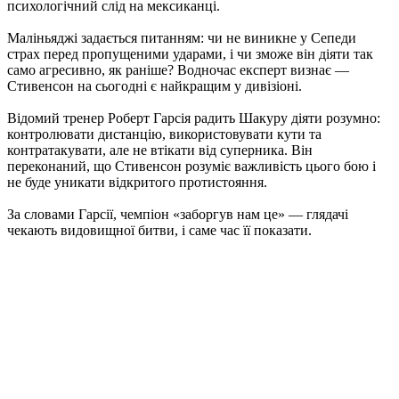
психологічний слід на мексиканці.
Маліньяджі задається питанням: чи не виникне у Сепеди
страх перед пропущеними ударами, і чи зможе він діяти так
само агресивно, як раніше? Водночас експерт визнає —
Стивенсон на сьогодні є найкращим у дивізіоні.
Відомий тренер Роберт Гарсія радить Шакуру діяти розумно:
контролювати дистанцію, використовувати кути та
контратакувати, але не втікати від суперника. Він
переконаний, що Стивенсон розуміє важливість цього бою і
не буде уникати відкритого протистояння.
За словами Гарсії, чемпіон «заборгув нам це» — глядачі
чекають видовищної битви, і саме час її показати.