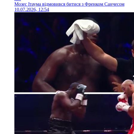
Мозес Ітаума відмовився битися з Френком Санчесом
10.07.2026, 12:54