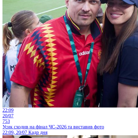
22:09
20/07
753
Усик сходив на фінал ЧС-2026 та виставив фото
22:09, 20/07
Кадр дня