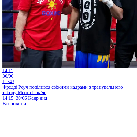
14:15
30/06
11343
Фредді Роуч поділився свіжими кадрами з тренувального
табору Менні Пак’яо
14:15, 30/06
Кадр дня
Всі новини