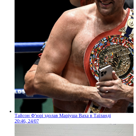
Тайсон Ф'юрі здолав Маріуша Ваха в Таїланді
20:46, 24/07