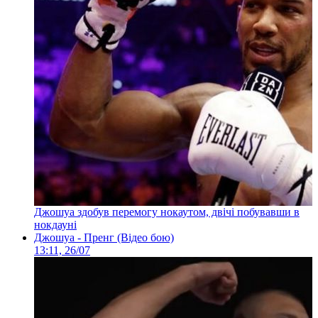
Джошуа здобув перемогу нокаутом, двічі побувавши в
нокдауні
Джошуа - Пренг (Відео бою)
13:11, 26/07