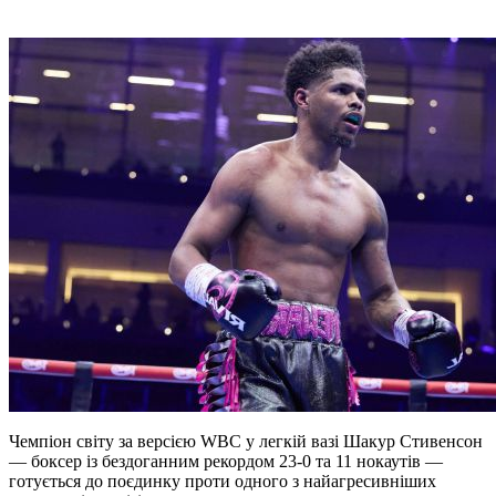
Чемпіон світу за версією WBC у легкій вазі Шакур Стивенсон
— боксер із бездоганним рекордом 23-0 та 11 нокаутів —
готується до поєдинку проти одного з найагресивніших