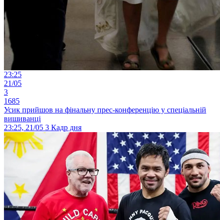
23:25
21/05
3
1685
Усик прийшов на фінальну прес-конференцію у спеціальній
вишиванці
23:25, 21/05
3
Кадр дня