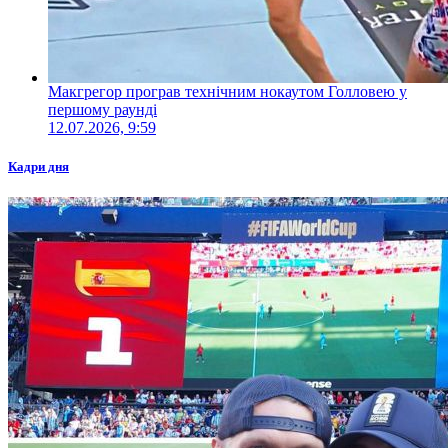
Макгрегор програв технічним нокаутом Голловею у
першому раунді
12.07.2026, 9:59
Кадри дня