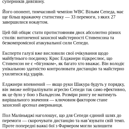
суперників дивізіону.
Його опонент, тимчасовий чемпіон WBC Вільям Сепеда, має
ще більш вражаючу статистику — 33 перемоги, з яких 27
завершилися нокаутом.
Цей бій обіцяє стати протистоянням двох абсолютно різних
стилів: витонченої захисної майстерності Стивенсона та
безкомпромісної атакувальної сили Сепеди.
Експерти галузі вже висловили свої очікування щодо
майбутнього поєдинку. Крис Елджиери підкреслює, що
Стивенсон не є «бігунком», як багато хто вважає. Він володіє
унікальною здатністю контролювати дистанцію та майстерно
ухилятися від ударів.
Елджиери впевнений — якщо руки Шакура будуть у порядку,
він зможе нейтралізувати агресію Сепеди так само ефективно,
як це було у бою з Вальдесом. Розміри рингу не матимуть
вирішального значення — ключовим фактором стане
захисний арсенал американця.
Пол Маліньяджі наголошує, що для Сепеди єдиний шлях до
перемоги — скорочувати дистанцію та нав’язувати свій темп.
Проте попередні важкі бої з Фармером могли залишити