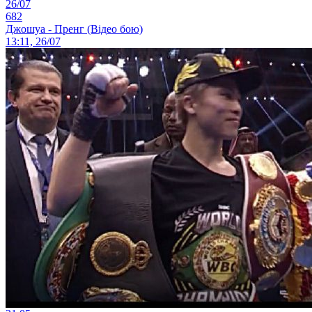
26/07
682
Джошуа - Пренг (Відео бою)
13:11, 26/07