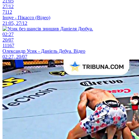
21:05
27/12
7112
Іноуе - Пікассо (Відео)
21:05, 27/12
02:27
20/07
11167
Олександр Усик - Даніель Дебуа. Відео
02:27, 20/07