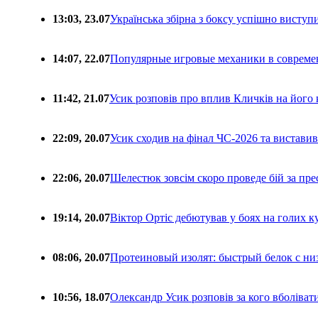
13:03, 23.07
Українська збірна з боксу успішно виступ
14:07, 22.07
Популярные игровые механики в совреме
11:42, 21.07
Усик розповів про вплив Кличків на його 
22:09, 20.07
Усик сходив на фінал ЧС-2026 та вистави
22:06, 20.07
Шелестюк зовсім скоро проведе бій за п
19:14, 20.07
Віктор Ортіс дебютував у боях на голих 
08:06, 20.07
Протеиновый изолят: быстрый белок с ни
10:56, 18.07
Олександр Усик розповів за кого вболіва