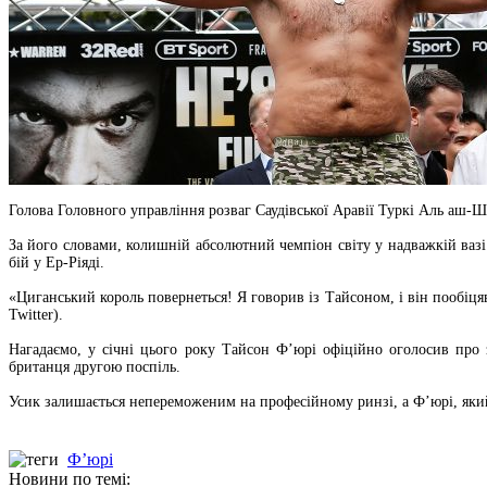
Голова Головного управління розваг Саудівської Аравії Туркі Аль аш-
За його словами, колишній абсолютний чемпіон світу у надважкій вазі
бій у Ер-Ріяді.
«Циганський король повернеться! Я говорив із Тайсоном, і він пообіця
Twitter).
Нагадаємо, у січні цього року Тайсон Ф’юрі офіційно оголосив про 
британця другою поспіль.
Усик залишається непереможеним на професійному ринзі, а Ф’юрі, який
Ф’юрі
Новини по темі: