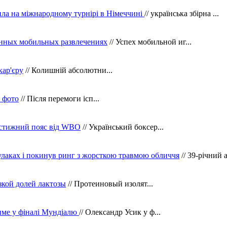
ила на міжнародному турнірі в Німеччині
// українська збірна ...
нных мобильных развлечениях
// Успех мобильной иг...
кар'єру
// Колишній абсолютни...
в фото
// Після перемоги ісп...
рестижний пояс від WBO
// Український боксер...
кулаках і покинув ринг з жорсткою травмою обличчя
// 39-річний 
зкой долей лактозы
// Протеиновый изолят...
тиме у фіналі Мундіалю
// Олександр Усик у ф...