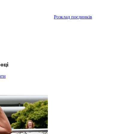
Розклад поєдинків
оці
ати