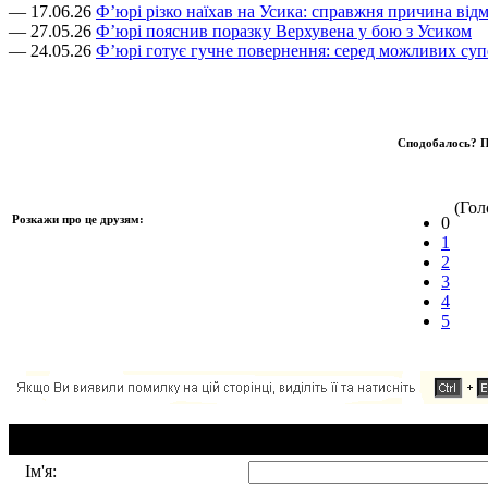
— 17.06.26
Ф’юрі різко наїхав на Усика: справжня причина відм
— 27.05.26
Ф’юрі пояснив поразку Верхувена у бою з Усиком
— 24.05.26
Ф’юрі готує гучне повернення: серед можливих суп
Сподобалось? П
(Голо
Розкажи про це друзям:
0
1
2
3
4
5
Додавання коментаря:
Ім'я: