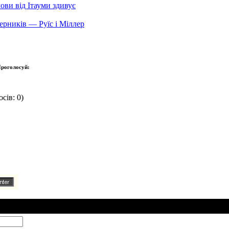
ови від Ітауми здивує
ерників — Руїс і Міллер
роголосуй:
сів: 0)