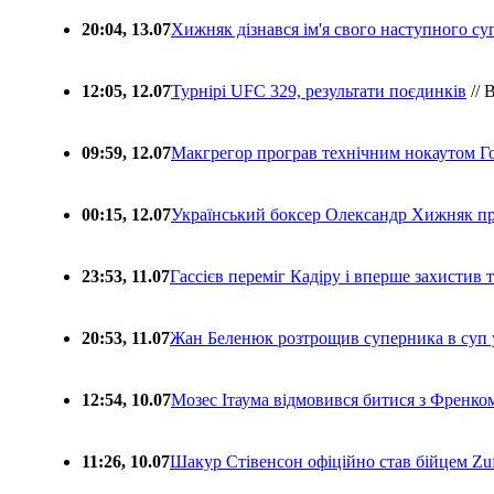
20:04, 13.07
Хижняк дізнався ім'я свого наступного с
12:05, 12.07
Турнірі UFC 329, результати поєдинків
// 
09:59, 12.07
Макгрегор програв технічним нокаутом Г
00:15, 12.07
Український боксер Олександр Хижняк пр
23:53, 11.07
Гассієв переміг Кадіру і вперше захистив
20:53, 11.07
Жан Беленюк розтрощив суперника в суп
12:54, 10.07
Мозес Ітаума відмовився битися з Френко
11:26, 10.07
Шакур Стівенсон офіційно став бійцем Zuf