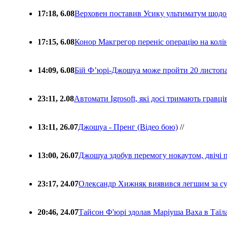
17:18, 6.08
Верховен поставив Усику ультиматум щодо
17:15, 6.08
Конор Макгрегор переніс операцію на колін
14:09, 6.08
Бій Ф’юрі-Джошуа може пройти 20 листоп
23:11, 2.08
Автомати Igrosoft, які досі тримають гравц
13:11, 26.07
Джошуа - Пренг (Відео бою)
//
13:00, 26.07
Джошуа здобув перемогу нокаутом, двічі 
23:17, 24.07
Олександр Хижняк виявився легшим за с
20:46, 24.07
Тайсон Ф'юрі здолав Маріуша Ваха в Таїл