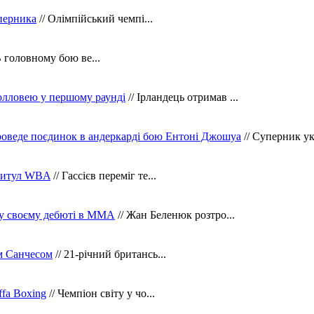
уперника
// Олімпійський чемпі...
В головному бою ве...
олловею у першому раунді
// Ірландець отримав ...
оведе поєдинок в андеркарді бою Ентоні Джошуа
// Суперник укр
 титул WBA
// Гассієв переміг те...
 у своєму дебюті в ММА
// Жан Беленюк розтро...
м Санчесом
// 21-річний британсь...
fa Boxing
// Чемпіон світу у чо...