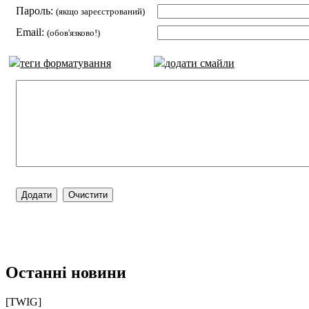
Пароль:
(якщо зареєстрований)
Email:
(обов'язково!)
теги форматування
додати смайли
Останні новини
[TWIG]