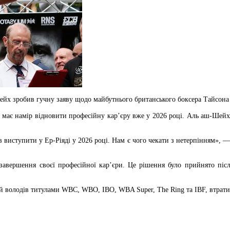
Шейх зробив гучну заяву щодо майбутнього британського боксера Тайсона
 має намір відновити професійну кар’єру вже у 2026 році. Аль аш-Шейх 
в виступити у Ер-Ріяді у 2026 році. Нам є чого чекати з нетерпінням», 
завершення своєї професійної кар’єри. Це рішення було прийнято після
 володів титулами WBC, WBO, IBO, WBA Super, The Ring та IBF, втратив