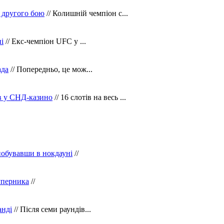
 другого бою
// Колишній чемпіон с...
і
// Екс-чемпіон UFC у ...
ада
// Попередньо, це мож...
ів у СНД-казино
// 16 слотів на весь ...
побувавши в нокдауні
//
уперника
//
анді
// Після семи раундів...