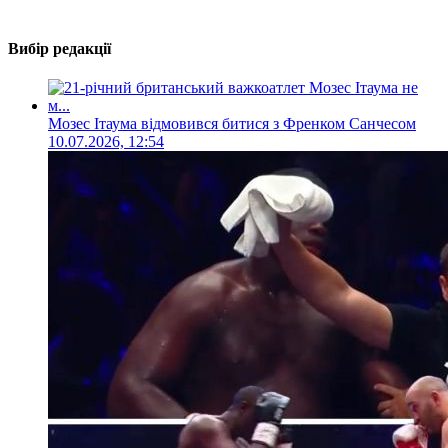
Вибір редакції
Мозес Ітаума відмовився битися з Френком Санчесом
10.07.2026, 12:54