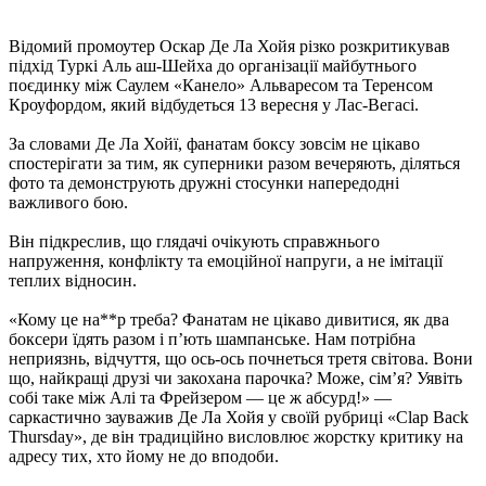
Відомий промоутер Оскар Де Ла Хойя різко розкритикував
підхід Туркі Аль аш-Шейха до організації майбутнього
поєдинку між Саулем «Канело» Альваресом та Теренсом
Кроуфордом, який відбудеться 13 вересня у Лас-Вегасі.
За словами Де Ла Хойї, фанатам боксу зовсім не цікаво
спостерігати за тим, як суперники разом вечеряють, діляться
фото та демонструють дружні стосунки напередодні
важливого бою.
Він підкреслив, що глядачі очікують справжнього
напруження, конфлікту та емоційної напруги, а не імітації
теплих відносин.
«Кому це на**р треба? Фанатам не цікаво дивитися, як два
боксери їдять разом і п’ють шампанське. Нам потрібна
неприязнь, відчуття, що ось-ось почнеться третя світова. Вони
що, найкращі друзі чи закохана парочка? Може, сім’я? Уявіть
собі таке між Алі та Фрейзером — це ж абсурд!» —
саркастично зауважив Де Ла Хойя у своїй рубриці «Clap Back
Thursday», де він традиційно висловлює жорстку критику на
адресу тих, хто йому не до вподоби.