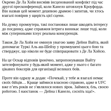
Окремо Де Ла Хойя висміяв інсценований конфлікт під час
другої пресконференції, коли Канело штовхнув Кроуфорда.
Він назвав цей момент дешевою драмою і запитав, чи хтось
взагалі повірив у щирість цієї сцени.
На думку промоутера, такі постановки лише шкодять інтересу
до поєдинку, адже справжня інтрига виникає лише тоді, коли
між суперниками існує реальна конкуренція.
Також Де Ла Хойя не оминув увагою заяву Дейни Вайта, який
допомагає Туркі Аль аш-Шейху у промоушені цього бою та
стверджує, що ніколи не буде співпрацювати з Де Ла Хойєю.
На це Оскар відповів іронічно, запропонувавши Вайту
зателефонувати у будь-який момент, адже у нього є багато
цікавих боксерів для організації великих боїв.
Проте він одразу ж додав: «Почекай, у тебе ж взагалі немає
своїх бійців… Краще займися власною справою, адже в UFC
вже п’ять років не з’являлося нових зірок. Займися, бль, своєю
роботою. І наостанок — Дейна і Канело, сосніть хца!».