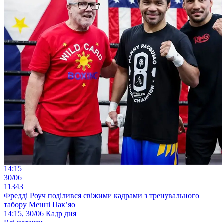
14:15
30/06
11343
Фредді Роуч поділився свіжими кадрами з тренувального
табору Менні Пак’яо
14:15, 30/06
Кадр дня