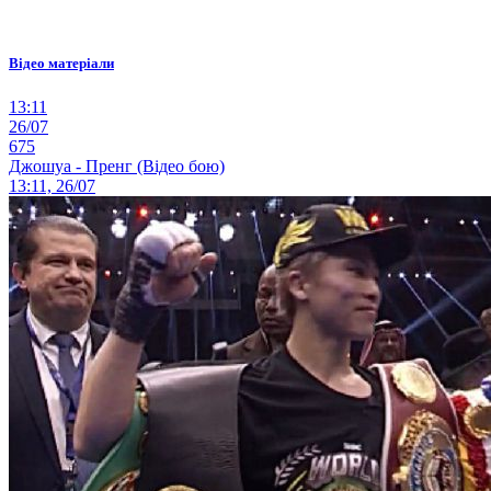
Відео матеріали
13:11
26/07
675
Джошуа - Пренг (Відео бою)
13:11, 26/07