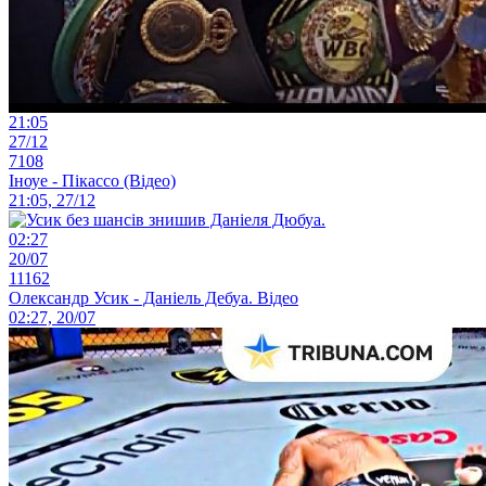
21:05
27/12
7108
Іноуе - Пікассо (Відео)
21:05, 27/12
02:27
20/07
11162
Олександр Усик - Даніель Дебуа. Відео
02:27, 20/07