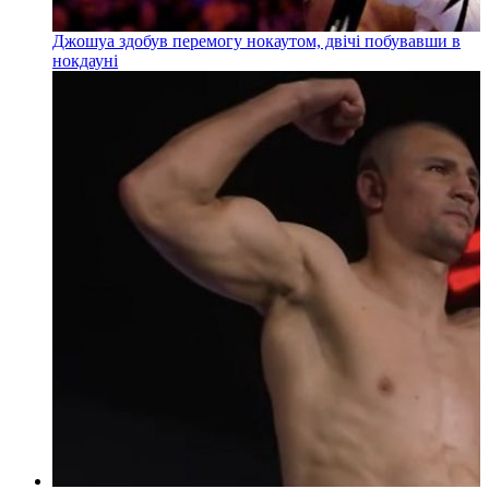
Джошуа здобув перемогу нокаутом, двічі побувавши в
нокдауні