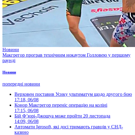
Новини
Макгрегор програв технічним нокаутом Голловею у першому
раунді
Новини
попередні новини
Верховен поставив Усику ультиматум щодо другого бою
17:18, 06/08
Конор Макгрегор переніс операцію на коліні
17:15, 06/08
Бій Ф’юрі-Джошуа може пройти 20 листопада
14:09, 06/08
Автомати Igrosoft, які досі тримають гравців у СНД-
казино