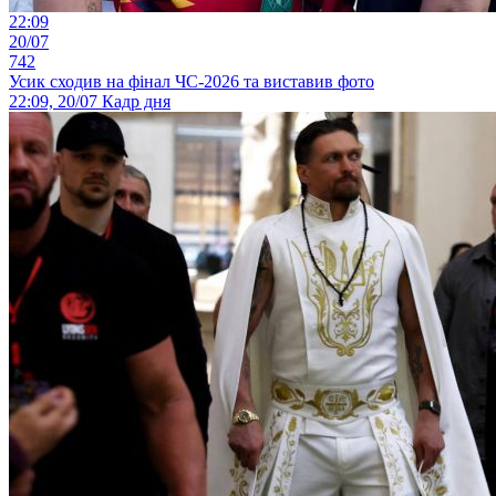
22:09
20/07
742
Усик сходив на фінал ЧС-2026 та виставив фото
22:09, 20/07
Кадр дня