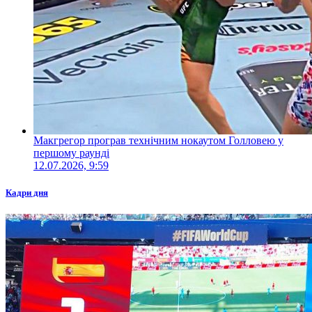
Макгрегор програв технічним нокаутом Голловею у
першому раунді
12.07.2026, 9:59
Кадри дня