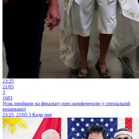
23:25
21/05
3
1683
Усик прийшов на фінальну прес-конференцію у спеціальній
вишиванці
23:25, 21/05
3
Кадр дня