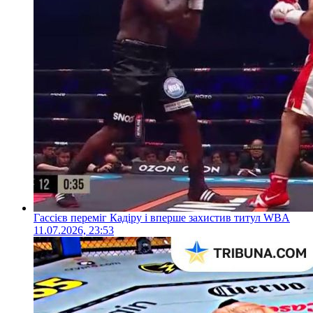
Гассієв переміг Кадіру і вперше захистив титул WBA
11.07.2026, 23:53