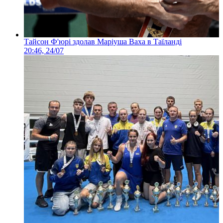
Тайсон Ф'юрі здолав Маріуша Ваха в Таїланді
20:46, 24/07